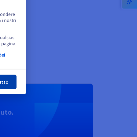
ffondere
 i nostri
qualsiasi
a pagina.
dei
udi
utto
nuto.