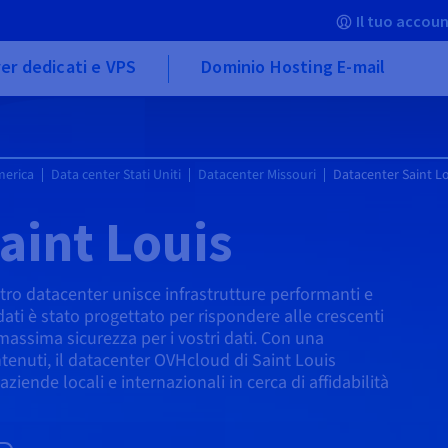
Il tuo accoun
er dedicati e VPS
Dominio Hosting E-mail
merica
Data center Stati Uniti
Datacenter Missouri
Datacenter Saint L
aint Louis
ostro datacenter unisce infrastrutture performanti e
ati è stato progettato per rispondere alle crescenti
massima sicurezza per i vostri dati. Con una
ntenuti, il datacenter OVHcloud di Saint Louis
iende locali e internazionali in cerca di affidabilità