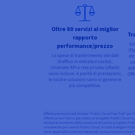
Oltre 80 servizi al miglior
Tr
rapporto
So
performance/prezzo
(O
Le spese di trasferimento dei dati
etc
(traffico in entrata e uscita),
un
chiamate API e rete privata (vRack)
del
sono incluse. A parità di prestazioni,
Off
le nostre soluzioni sono in genere le
più competitive.
Offerta promozionale limitata "Public Cloud Free Trial" per l'i
offerta se non hanno già creato un progetto Public Cloud in p
titolare al momento della creazione del primo progetto Public
unicamente per i servizi Public Cloud, in tutte le Region Publi
corso applicabili ai servizi interessati, inclusa la promozione