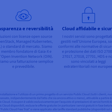
asparenza e reversibilità
Cloud affidabile e sicu
luzioni con licenze open source
I nostri servizi sono progettati
penStack, Managed Kubernetes,
gestiti nell'Unione Europea, s
.) o standard di mercato. Siamo
conformi alle normative di sicu
 membro fondatore di Gaia-X e
e protezione dei dati ISO 2700
l'Open Invention Network (OIN).
27017, 27018, 27701, HDS e n
riamo una fatturazione semplice
sono vincolati a leggi
e prevedibile.
extraterritoriali non europee
nstallazione e l'utilizzo di un primo progetto di un servizio Public Cloud (tutti i clienti, n
assato, indipendentemente dal fatto che sia ancora attivo o meno), attivabile a partire dal 
 Cloud. Il coupon è valido esclusivamente per l’acquisto di prestazioni di servizi forniti
c Cloud disponibili, escluse le offerte gratuite (in particolare i servizi gratuiti in fase bet
 "Public Cloud Free Trial" e viene applicato alle tariffe standard pubbliche (disponibili sul