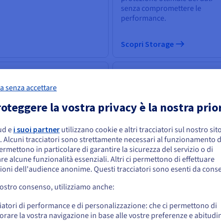
senza compromettere le
performance.
Scopri Storage
 & Machine Learning
Database
a senza accettare
potenza dell'Intelligenza
Scegli tra un’ampia selezione 
ificiale alla portata di tutti:
motori di database e fai gestire
oteggere la vostra privacy è la nostra prio
edi a strumenti in grado di
tua infrastruttura di dati da m
olvere le sfide aziendali.
esperte.
ud e
i suoi partner
utilizzano cookie e altri tracciatori sul nostro sit
embra che la tua localizzazione sia Stati
. Alcuni tracciatori sono strettamente necessari al funzionamento de
niti
permettono in particolare di garantire la sicurezza del servizio o di
re alcune funzionalità essenziali. Altri ci permettono di effettuare
 effettuare un ordine da Stati Uniti, è necessario accedere al sito web del Pa
ioni dell'audience anonime. Questi tracciatori sono esenti da cons
reare un account.
opri IA & Machine Learning
vostro consenso, utilizziamo anche:
Scopri Cloud Databases
Vai al sito Stati Uniti
iatori di performance e di personalizzazione: che ci permettono di
us.ovhcloud.com/
Inglese
USD - $
orare la vostra navigazione in base alle vostre preferenze e abitudin