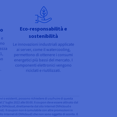
Eco-responsabilità e
ro
sostenibilità
 e
ono
Le innovazioni industriali applicate
rezza
ai server, come il watercooling,
1,
permettono di ottenere i consumi
on
energetici più bassi del mercato. I
componenti elettronici vengono
.
riciclati e riutilizzati.
uovi o esistenti, possono richiedere di usufruire di questa
1° luglio 2022 alle 00:00. Il coupon deve essere attivato dal
 da OVHcloud, direttamente dal sito Internet OVHcloud e
a test). Il coupon non è cumulabile con altre promozioni in
 sito Internet di OVHcloud) che non sono oggetto di sconto. Il