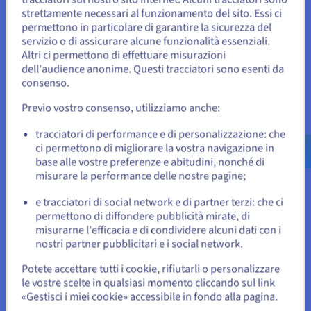
No containers need to be restarted.

strettamente necessari al funzionamento del sito. Essi ci
Sembra che la tua localizzazione sia
permettono in particolare di garantire la sicurezza del
No user sessions are running outdated 
Stati Uniti
servizio o di assicurare alcune funzionalità essenziali.
binaries.

Altri ci permettono di effettuare misurazioni
Per effettuare un ordine da Stati Uniti, è necessario accedere al
dell'audience anonime. Questi tracciatori sono esenti da
No VM guests are running outdated 
sito web del Paese e creare un account.
consenso.
Previo vostro consenso, utilizziamo anche:
Vai al sito Stati Uniti
Verificare l'installazione:
us.ovhcloud.com/
community
Inglese
USD -
tracciatori di performance e di personalizzazione: che
$
ci permettono di migliorare la vostra navigazione in
go version 
base alle vostre preferenze e abitudini, nonché di
o
misurare la performance delle nostre pagine;
Output:
e tracciatori di social network e di partner terzi: che ci
Resta sul sito web attuale
permettono di diffondere pubblicità mirate, di
$ go version

misurarne l'efficacia e di condividere alcuni dati con i
nostri partner pubblicitari e i social network.
Seleziona un altro sito web
Go ti permette di gestire numerose versioni installate. Ad
Potete accettare tutti i cookie, rifiutarli o personalizzare
esempio, è possibile installare anche la versione 1.17:
le vostre scelte in qualsiasi momento cliccando sul link
«Gestisci i miei cookie» accessibile in fondo alla pagina.