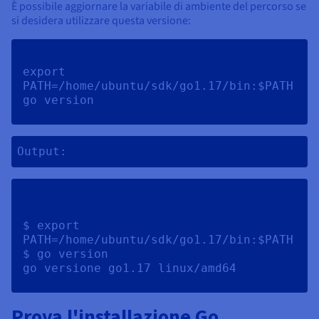
È possibile aggiornare la variabile di ambiente del percorso se
si desidera utilizzare questa versione:
export 
PATH=/home/ubuntu/sdk/go1.17/bin:$PATH 
go version 
Output:
$ export 
PATH=/home/ubuntu/sdk/go1.17/bin:$PATH

$ go version

Prova l'installazione Go