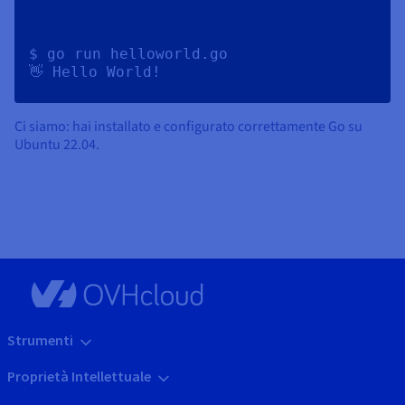
$ go run helloworld.go 

Ci siamo: hai installato e configurato correttamente Go su
Ubuntu 22.04.
Strumenti
Proprietà Intellettuale