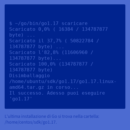
$ ~/go/bin/go1.17 scaricare

Scaricato 0,0% ( 16384 / 134787877 
byte) ...

Scaricato il 37,7% ( 50822784 / 
134787877 byte) ...

Scaricato l'82,8% (11606960 / 
134787877 byte)...

Scaricato 100,0% (134787877 / 
134787877 byte)

Disimballaggio 
/home/ubuntu/sdk/go1.17/go1.17.linux-
amd64.tar.gz in corso...

Il successo. Adesso puoi eseguire 
L'ultima installazione di Go si trova nella cartella:
/home/centos/sdk/go1.17.