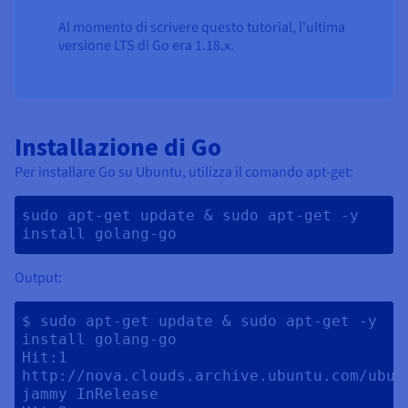
Al momento di scrivere questo tutorial, l'ultima
versione LTS di Go era 1.18.x.
Installazione di Go
Per installare Go su Ubuntu, utilizza il comando apt-get:
sudo apt-get update & sudo apt-get -y 
install golang-go 
Output:
$ sudo apt-get update & sudo apt-get -y 
install golang-go

Hit:1 
http://nova.clouds.archive.ubuntu.com/ubunt
jammy InRelease
