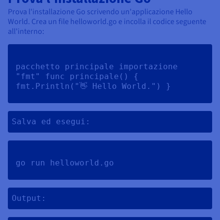
Prova l'installazione Go scrivendo un'applicazione Hello
World. Crea un file helloworld.go e incolla il codice seguente
all'interno:
pacchetto principale importazione 
"fmt" func principale() { 
fmt.Println("👋 Hello World.") } 
Salva ed esegui:
go run helloworld.go 
Output: