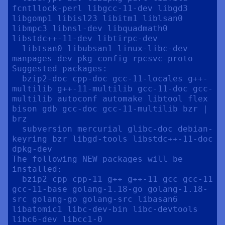
fcntllock-perl libgcc-11-dev libgd3 
libgomp1 libisl23 libitm1 liblsan0 
libmpc3 libnsl-dev libquadmath0 
libstdc++-11-dev libtirpc-dev

  libtsan0 libubsan1 linux-libc-dev 
manpages-dev pkg-config rpcsvc-proto

Suggested packages:

  bzip2-doc cpp-doc gcc-11-locales g++-
multilib g++-11-multilib gcc-11-doc gcc-
multilib autoconf automake libtool flex 
bison gdb gcc-doc gcc-11-multilib bzr | 
brz

  subversion mercurial glibc-doc debian-
keyring bzr libgd-tools libstdc++-11-doc 
dpkg-dev

The following NEW packages will be 
installed:

  bzip2 cpp cpp-11 g++ g++-11 gcc gcc-11 
gcc-11-base golang-1.18-go golang-1.18-
src golang-go golang-src libasan6 
libatomic1 libc-dev-bin libc-devtools 
libc6-dev libcc1-0
