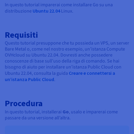
Documentazione
Documentazione
Documentazione
In questo tutorial imparerai come installare Go su una
Tariffe
Roadmap & Changelog
Roadmap & Changelog
Roadmap & Changelog
Osservabilità
distribuzione
Ubuntu 22.04
Linux.
Disponibilità per Region
Documentazione
Roadmap & Changelog
Roadmap & Changelog
Requisiti
Questo tutorial presuppone che tu possieda un VPS, un server
Bare Metal o, come nel nostro esempio, un’istanza Compute
OVHcloud su Ubuntu 22.04. Dovresti anche possedere
conoscenze di base sull’uso della riga di comando. Se hai
bisogno di aiuto per installare un’istanza Public Cloud con
Ubuntu 22.04, consulta la guida
Creare e connettersi a
un’istanza Public Cloud
.
Procedura
In questo tutorial, installerai
Go
, usalo e imparerai come
passare da una versione all’altra.