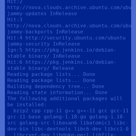
Hit:2 
http://nova.clouds.archive.ubuntu.com/ubunt
jammy-updates InRelease

Hit:3 
http://nova.clouds.archive.ubuntu.com/ubunt
jammy-backports InRelease

Hit:4 http://security.ubuntu.com/ubuntu 
jammy-security InRelease

Ign:5 https://pkg.jenkins.io/debian-
stable binary/ InRelease

Hit:6 https://pkg.jenkins.io/debian-
stable binary/ Release

Reading package lists... Done

Reading package lists... Done

Building dependency tree... Done

Reading state information... Done

The following additional packages will 
be installed:

  bzip2 cpp cpp-11 g++ g++-11 gcc gcc-11 
gcc-11-base golang-1.18-go golang-1.18-
src golang-src libasan6 libatomic1 libc-
dev-bin libc-devtools libc6-dev libcc1-0

  libcrypt-dev libdpkg-perl libfile-