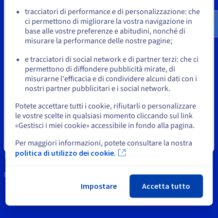
Documentazione
Documentazione
Documentazione
us.ovhcloud.com/
bare-metal
Inglese
USD -
Tariffe
tracciatori di performance e di personalizzazione: che
Roadmap & Changelog
Roadmap & Changelog
Roadmap & Changelog
Osservabilità
$
Strumenti
Disponibilità per Region
ci permettono di migliorare la vostra navigazione in
base alle vostre preferenze e abitudini, nonché di
Documentazione
Proprietà Intellettuale
o
misurare la performance delle nostre pagine;
Roadmap & Changelog
Roadmap & Changelog
Supporto
e tracciatori di social network e di partner terzi: che ci
Resta sul sito web attuale
permettono di diffondere pubblicità mirate, di
Supporto OVH
misurarne l'efficacia e di condividere alcuni dati con i
nostri partner pubblicitari e i social network.
News
Seleziona un altro sito web
Potete accettare tutti i cookie, rifiutarli o personalizzare
le vostre scelte in qualsiasi momento cliccando sul link
Social network
«Gestisci i miei cookie» accessibile in fondo alla pagina.
Chiudi
Per maggiori informazioni, potete consultare la nostra
politica di utilizzo dei cookie.
Restiamo in contatto
Impostare
Accetta tutto