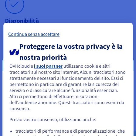
Disponibilità
La nostra catena di progettazione e logistica ci permette di
Continua senza accettare
proporre l'hosting di server dedicati in meno di 120 secondi, o
in uno dei nostri 30 datacenter distribuiti in tutto il mondo. La
Proteggere la vostra privacy è la
nostra rete, sicura e altamente resiliente, garantisce
un'affidabilità senza difetti alle tue applicazioni.
nostra priorità
OVHcloud e
i suoi partner
utilizzano cookie e altri
tracciatori sul nostro sito internet. Alcuni tracciatori sono
strettamente necessari al funzionamento del sito. Essi ci
Sembra che la tua localizzazione sia
permettono in particolare di garantire la sicurezza del
Scalabilità
servizio o di assicurare alcune funzionalità essenziali.
Stati Uniti
Altri ci permettono di effettuare misurazioni
Scegliendo i server dedicati per la propria infrastruttura, è
dell'audience anonime. Questi tracciatori sono esenti da
Per effettuare un ordine da Stati Uniti, è necessario accedere al
possibile usufruire di una scalabilità illimitata. Le nostre
sito web del Paese e creare un account.
consenso.
soluzioni si evolvono di pari passo con le applicazioni
aziendali, i siti Web e altri progetti e assicurano così una
Previo vostro consenso, utilizziamo anche:
Vai al sito Stati Uniti
visione a lungo termine. Per spingersi oltre, le macchine
possono anche essere interconnesse ad altri servizi, come
us.ovhcloud.com/
Inglese
USD - $
tracciatori di performance e di personalizzazione: che