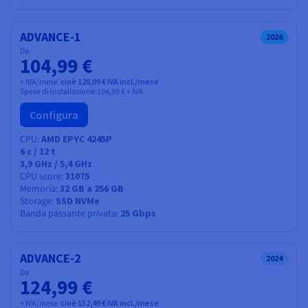
ADVANCE-1
2026
Da
104,99 €
+ IVA/mese
cioè 128,09 € IVA incl./mese
Spese di installazione:
104,99 €
+ IVA
Configura
CPU
AMD EPYC 4245P
6
c /
12
t
3,9 GHz / 5,4 GHz
CPU score
31075
Memoria
32 GB a 256 GB
Storage
SSD NVMe
Banda passante privata
25 Gbps
ADVANCE-2
2024
Da
124,99 €
+ IVA/mese
cioè 152,49 € IVA incl./mese