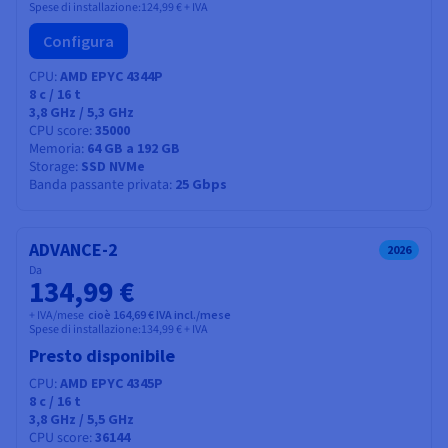
Spese di installazione:
124,99 €
+ IVA
Configura
CPU
AMD EPYC 4344P
8
c /
16
t
3,8 GHz / 5,3 GHz
CPU score
35000
Memoria
64 GB a 192 GB
Storage
SSD NVMe
Banda passante privata
25 Gbps
ADVANCE-2
2026
Da
134,99 €
+ IVA/mese
cioè 164,69 € IVA incl./mese
Spese di installazione:
134,99 €
+ IVA
Presto disponibile
CPU
AMD EPYC 4345P
8
c /
16
t
3,8 GHz / 5,5 GHz
CPU score
36144