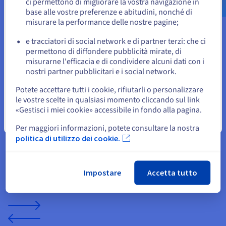
ci permettono di migliorare la vostra navigazione in
Private Cloud
e
Public Cloud
.
base alle vostre preferenze e abitudini, nonché di
o
misurare la performance delle nostre pagine;
e tracciatori di social network e di partner terzi: che ci
Resta sul sito web attuale
permettono di diffondere pubblicità mirate, di
misurarne l'efficacia e di condividere alcuni dati con i
Sostenibilità
nostri partner pubblicitari e i social network.
Seleziona un altro sito web
OVHcloud progetta soluzioni e infrastrutture in un'ottica di
sostenibilità, a vantaggio dei propri clienti e dei loro utenti. Le
Potete accettare tutti i cookie, rifiutarli o personalizzare
teconlogie innovative utilizzate, come il watercooling,
le vostre scelte in qualsiasi momento cliccando sul link
permettono di ottimizzare le capacità e le prestazioni dei
«Gestisci i miei cookie» accessibile in fondo alla pagina.
server dedicati
, oltre a ridurre l'impatto ambientale dei
Chiudi
Per maggiori informazioni, potete consultare la nostra
datacenter. Anticipiamo le esigenze future e restiamo
politica di utilizzo dei cookie.
all'avanguardia della tecnologia per supportare i nostri utenti
in modo sostenibile.
Impostare
Accetta tutto