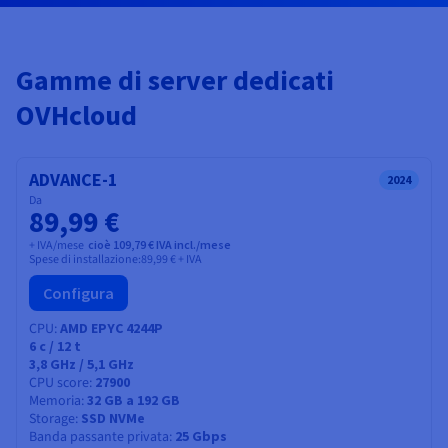
Documentazione
Documentazione
Documentazione
Tariffe
Roadmap & Changelog
Roadmap & Changelog
Roadmap & Changelog
Osservabilità
Disponibilità per Region
Documentazione
Gamme di server dedicati
Roadmap & Changelog
Roadmap & Changelog
OVHcloud
ADVANCE-1
2024
Da
89,99 €
+ IVA/mese
cioè 109,79 € IVA incl./mese
Spese di installazione:
89,99 €
+ IVA
Configura
CPU
AMD EPYC 4244P
6
c /
12
t
3,8 GHz / 5,1 GHz
CPU score
27900
Memoria
32 GB a 192 GB
Storage
SSD NVMe
Banda passante privata
25 Gbps