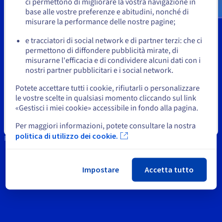
Documentazione
Documentazione
Documentazione
ci permettono di migliorare la vostra navigazione in
Tariffe
base alle vostre preferenze e abitudini, nonché di
Roadmap & Changelog
Roadmap & Changelog
Roadmap & Changelog
Osservabilità
Supporto
o
Disponibilità per Region
misurare la performance delle nostre pagine;
Documentazione
Supporto OVH
e tracciatori di social network e di partner terzi: che ci
Roadmap & Changelog
Resta sul sito web attuale
Roadmap & Changelog
permettono di diffondere pubblicità mirate, di
News
misurarne l'efficacia e di condividere alcuni dati con i
nostri partner pubblicitari e i social network.
Social network
Seleziona un altro sito web
Potete accettare tutti i cookie, rifiutarli o personalizzare
le vostre scelte in qualsiasi momento cliccando sul link
«Gestisci i miei cookie» accessibile in fondo alla pagina.
Chiudi
Per maggiori informazioni, potete consultare la nostra
politica di utilizzo dei cookie.
Restiamo in contatto
Impostare
Accetta tutto