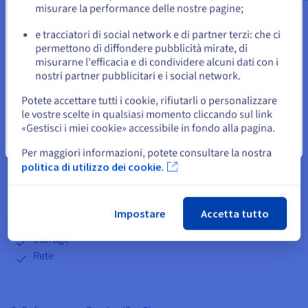
o
misurare la performance delle nostre pagine;
business approfittando di un ambiente di lavoro senza vincoli
in termini di rete, storage, backup e sistema operativo.
e tracciatori di social network e di partner terzi: che ci
Resta sul sito web attuale
permettono di diffondere pubblicità mirate, di
Funzioni gestite dall'utente:
misurarne l'efficacia e di condividere alcuni dati con i
nostri partner pubblicitari e i social network.
Seleziona un altro sito web
Applicazioni
Potete accettare tutti i cookie, rifiutarli o personalizzare
Dati
le vostre scelte in qualsiasi momento cliccando sul link
«Gestisci i miei cookie» accessibile in fondo alla pagina.
Funzioni gestite dal provider di servizi:
Chiudi
Per maggiori informazioni, potete consultare la nostra
Esecuzione
politica di utilizzo dei cookie.
Middleware
Sistema operativo
Virtualizzazione
Impostare
Accetta tutto
Server
Storage
Rete