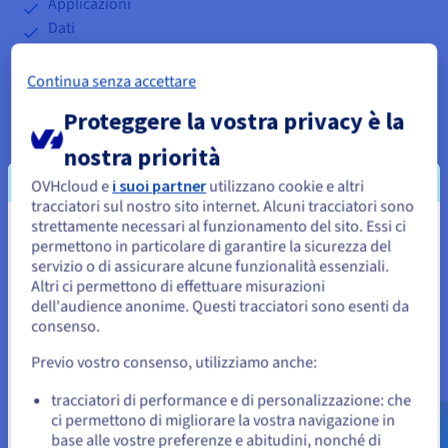
Applicazioni
Dati
Esecuzione
Middleware
Continua senza accettare
Sistema operativo
Proteggere la vostra privacy è la
Funzioni gestite dal provider di servizi:
nostra priorità
Virtualizzazione
OVHcloud e
i suoi partner
utilizzano cookie e altri
Server
tracciatori sul nostro sito internet. Alcuni tracciatori sono
strettamente necessari al funzionamento del sito. Essi ci
Storage
Sembra che la tua localizzazione sia
permettono in particolare di garantire la sicurezza del
Rete
servizio o di assicurare alcune funzionalità essenziali.
Stati Uniti
Altri ci permettono di effettuare misurazioni
dell'audience anonime. Questi tracciatori sono esenti da
Per effettuare un ordine da Stati Uniti, è necessario accedere al
sito web del Paese e creare un account.
consenso.
2. Platform as a Service (PaaS)
Previo vostro consenso, utilizziamo anche:
Vai al sito Stati Uniti
Una piattaforma automatizzata consente ai team di
us.ovhcloud.com/
Inglese
USD - $
tracciatori di performance e di personalizzazione: che
focalizzarsi sullo sviluppo delle proprie applicazioni.
ci permettono di migliorare la vostra navigazione in
base alle vostre preferenze e abitudini, nonché di
Con questo modello è possibile concentrarsi sul proprio core