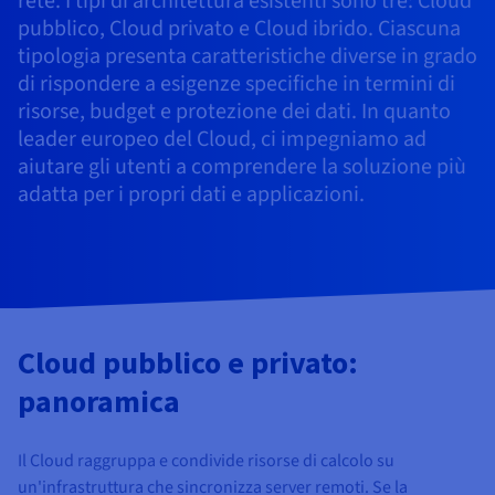
rete. I tipi di architettura esistenti sono tre: Cloud
Documentazione
Documentazione
Documentazione
Tariffe
pubblico, Cloud privato e Cloud ibrido. Ciascuna
Roadmap & Changelog
Roadmap & Changelog
Roadmap & Changelog
Osservabilità
Disponibilità per Region
tipologia presenta caratteristiche diverse in grado
Documentazione
di rispondere a esigenze specifiche in termini di
Roadmap & Changelog
risorse, budget e protezione dei dati. In quanto
Roadmap & Changelog
leader europeo del Cloud, ci impegniamo ad
aiutare gli utenti a comprendere la soluzione più
adatta per i propri dati e applicazioni.
Cloud pubblico e privato:
panoramica
Il Cloud raggruppa e condivide risorse di calcolo su
un'infrastruttura che sincronizza server remoti. Se la