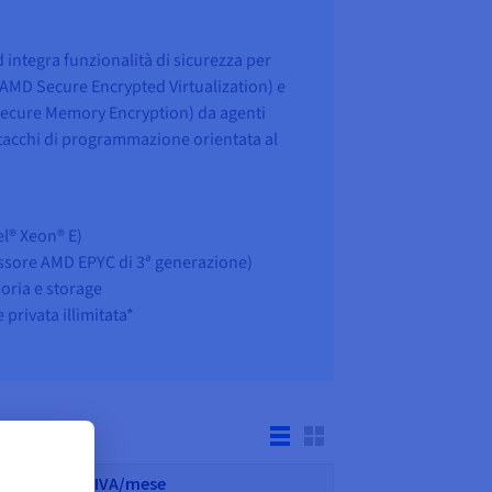
 integra funzionalità di sicurezza per
 (AMD Secure Encrypted Virtualization) e
Secure Memory Encryption) da agenti
tacchi di programmazione orientata al
el® Xeon® E)
ssore AMD EPYC di 3ª generazione)
ria e storage
privata illimitata*
elaborazione dei propri applicativi in
are di tutta la potenza di calcolo dei
Prezzo +IVA/mese