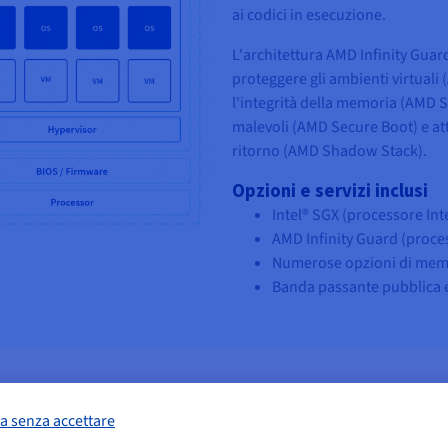
ai codici in esecuzione.
L'architettura AMD Infinity Guard
proteggere gli ambienti virtuali
l'integrità della memoria (AMD 
malevoli (AMD Secure Boot) e at
ritorno (AMD Shadow Stack).
Opzioni e servizi inclusi
Intel® SGX (processore Int
AMD Infinity Guard (proce
Numerose opzioni di memo
Banda passante pubblica e 
Descrizione
Per consolidare le operazioni di 
a senza accettare
modo sicuro è possibile approfitt
RAM
Storage
Banda passante