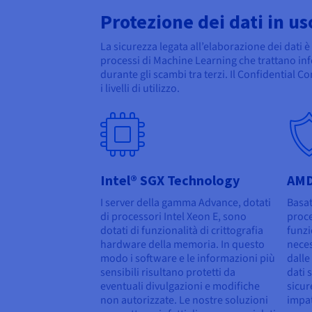
Protezione dei dati in us
La sicurezza legata all’elaborazione dei dati 
processi di Machine Learning che trattano infor
durante gli scambi tra terzi. Il Confidential C
i livelli di utilizzo.
Intel® SGX Technology
AMD
I server della gamma Advance, dotati
Basat
di processori Intel Xeon E, sono
proce
dotati di funzionalità di crittografia
funzi
hardware della memoria. In questo
neces
modo i software e le informazioni più
dalle
sensibili risultano protetti da
dati 
eventuali divulgazioni e modifiche
sicur
non autorizzate. Le nostre soluzioni
impat