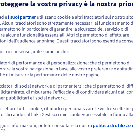
oteggere la vostra privacy è la nostra prio
nostri server e utilizzare la mac
applicazione. L’attivazione delle
 8224P
Pubblica
1 Gbps -
2 x 960 GB
-
ud e
i suoi partner
utilizzano cookie e altri tracciatori sul nostro sit
embra che la tua localizzazione sia Stati
consente l’elaborazione di dati 
96 GB
a
576 GB
5 Gbps
RAM
Storage
Banda
8 x 7,68 TB
. Alcuni tracciatori sono strettamente necessari al funzionamento de
z
Privata
25 Gbps
al tempo stesso la riservatezza 
passante
niti
permettono in particolare di garantire la sicurezza del servizio o di
re alcune funzionalità essenziali. Altri ci permettono di effettuare
 8224P
Pubblica
1 Gbps -
L’apprendimento federato è una
 effettuare un ordine da Stati Uniti, è necessario accedere al sito web del Pa
2 x 960 GB
-
ioni dell'audience anonime. Questi tracciatori sono esenti da cons
96 GB
a
576 GB
5 Gbps
reare un account.
RAM
Storage
Banda
8 x 7,68 TB
che preserva la confidenzialità (
z
Privata
25 Gbps
passante
vostro consenso, utilizziamo anche:
imparare partendo da insiemi di 
ON
Vai al sito Stati Uniti
decentralizzati, il tutto senza sc
2 x 960 GB
-
Pubblica
1 Gbps -
iatori di performance e di personalizzazione: che ci permettono di
us.ovhcloud.com/
bare-metal
Inglese
USD - $
non sono quindi esposte alle mi
128 GB
a
1 TB
2 x 960 GB
+
2 x
5 Gbps
RAM
Storage
Banda
orare la vostra navigazione in base alle vostre preferenze e abitudin
15,36 TB
Privata
25 Gbps
costruire un modello più precis
passante
hé di misurare la performance delle nostre pagine;
o
n Gold
Opzioni e servizi inclusi
cciatori di social network e di partner terzi: che ci permettono di di
Pubblica
1 Gbps -
2 x 1,92 TB
-
icità mirate, di misurarne l'efficacia e di condividere alcuni dati con
128 GB
a
1 TB
25 Gbps
Intel® SGX (processore Int
RAM
Storage
Banda
6 x 7,68 TB
Resta sul sito web attuale
Privata
50 Gbps
er pubblicitari e i social network.
passante
AMD Infinity Guard (proce
Hz
Numerose opzioni di memo
ccettare tutti i cookie, rifiutarli o personalizzare le vostre scelte in 
Pubblica
1 Gbps -
Banda passante pubblica e 
cliccando sul link «Gestisci i miei cookie» accessibile in fondo all
2 x 1,92 TB
-
Seleziona un altro sito web
128 GB
a
1 TB
25 Gbps
RAM
Storage
Banda
6 x 7,68 TB
Privata
50 Gbps
passante
giori informazioni, potete consultare la nostra
politica di utilizzo 