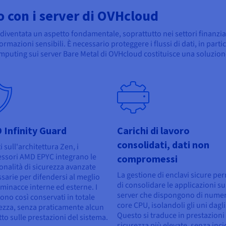
o con i server di OVHcloud
è diventata un aspetto fondamentale, soprattutto nei settori finanzia
mazioni sensibili. È necessario proteggere i flussi di dati, in partico
omputing sui server Bare Metal di OVHcloud costituisce una soluzione 
 Infinity Guard
Carichi di lavoro
consolidati, dati non
i sull'architettura Zen, i
ssori AMD EPYC integrano le
compromessi
onalità di sicurezza avanzate
La gestione di enclavi sicure pe
sarie per difendersi al meglio
di consolidare le applicazioni su
 minacce interne ed esterne. I
server che dispongono di nume
sono così conservati in totale
core CPU, isolandoli gli uni dagli 
ezza, senza praticamente alcun
Questo si traduce in prestazioni
to sulle prestazioni del sistema.
sicurezza più elevate, senza inc