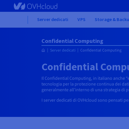
Skip
to
main
Home
Server dedicati
VPS
Storage & Back
content
Confidential Computing
Server dedicati
Confidential Computing
Confidential Compu
Il Confidential Computing, in italiano anche 
tecnologia per la protezione continua dei dati d
generalmente all’interno di una strategia di pr
I server dedicati di OVHcloud sono pensati pe