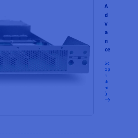
A
d
v
a
n
ce
Sc
op
ri
di
pi
ù