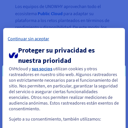
Los equipos de UNOWHY aprovechan todo el
ecosistema
Public Cloud
para adaptar su
plataforma a los retos planteados en términos de
rendimiento y disponibilidad. De este modo, los
desarrolladores e ingenieros consiguen servir en
Continuar sin aceptar
producción a sus más de 200 000 usuarios gracias
a una infraestructura fiable y escalable.
Proteger su privacidad es
nuestra prioridad
OVHcloud y
sus socios
utilizan cookies y otros
No tuvimos ningún problema de
rastreadores en nuestro sitio web. Algunos rastreadores
disponibilidad ni de
son estrictamente necesarios para el funcionamiento del
mantenimiento de la carga
sitio. Nos permiten, en particular, garantizar la seguridad
Parece que está ubicado en Estados
del servicio o asegurar ciertas funcionalidades
durante el complicado período
Unidos
esenciales. Otros nos permiten realizar mediciones de
del confinamiento. La
audiencia anónimas. Estos rastreadores están exentos de
flexibilidad de la tecnología
Si quiere hacer un pedido desde Estados Unidos, deberá buscar
consentimiento.
el sitio web adecuado y crear una cuenta.
cloud resultó especialmente útil
Sujeto a su consentimiento, también utilizamos:
durante este período en el que se
Ve a la página web Estados Unidos