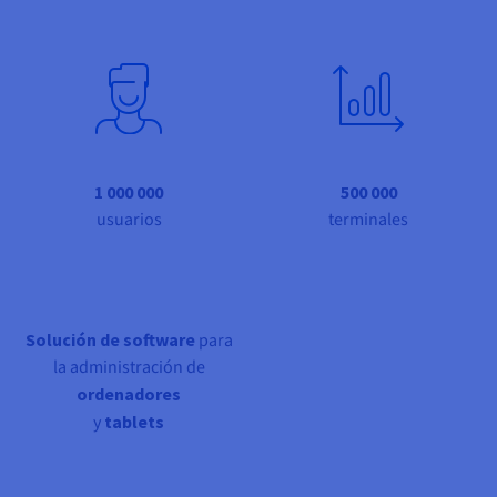
Documentación
Documentación
Documentación
Precios
Roadmap & Changelog
Roadmap & Changelog
Roadmap & Changelog
Observabilidad
Disponibilidad por regiones
Documentación
Roadmap & Changelog
Roadmap y Changelog
1 000 000
500 000
usuarios
terminales
Solución de software
para
la administración de
ordenadores
y
tablets