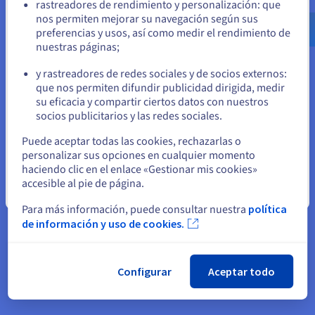
registraron picos de carga nunca
rastreadores de rendimiento y personalización: que
us.ovhcloud.com/
Inglés
USD - $
antes vistos.
nos permiten mejorar su navegación según sus
preferencias y usos, así como medir el rendimiento de
nuestras páginas;
o
Bertrand Caillaud, CTO y
cofundador de UNOWHY
y rastreadores de redes sociales y de socios externos:
Permanezca en el sitio web actual
que nos permiten difundir publicidad dirigida, medir
su eficacia y compartir ciertos datos con nuestros
socios publicitarios y las redes sociales.
Seleccione otro sitio web
Puede aceptar todas las cookies, rechazarlas o
personalizar sus opciones en cualquier momento
haciendo clic en el enlace «Gestionar mis cookies»
accesible al pie de página.
Cerrar
Para más información, puede consultar nuestra
política
de información y uso de cookies.
Configurar
Aceptar todo
El resultado