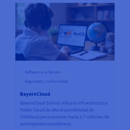
Software as a Service
Seguridad y conformidad
BayernCloud
BayernCloud School utiliza la infraestructura
Public Cloud de alta disponibilidad de
OVHcloud para conectar hasta 1,7 millones de
participantes simultáneos.