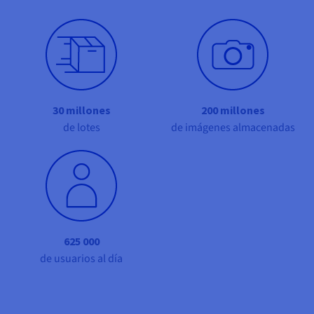
Documentación
Documentación
Documentación
Precios
Roadmap & Changelog
Roadmap & Changelog
Roadmap & Changelog
Observabilidad
Disponibilidad por regiones
Documentación
Roadmap & Changelog
Roadmap y Changelog
30 millones
200 millones
de lotes
de imágenes almacenadas
625 000
de usuarios al día