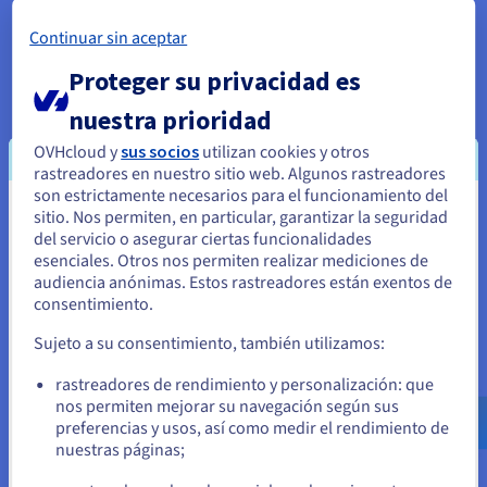
la escalabilidad de su infraestructura sin tener que
gestionar su
datacenter «on-premises»
, ni dilapidar
Continuar sin aceptar
una gran cantidad de recursos. La complejidad de
Proteger su privacidad es
su stack requería una solución capaz de responder
a sus exigencias técnicas y específicas, por lo que
nuestra prioridad
Todocoleccion optó por una solución de cloud
OVHcloud y
sus socios
utilizan cookies y otros
híbrido con servidores dedicados Bare Metal, y
rastreadores en nuestro sitio web. Algunos rastreadores
soluciones Hosted Private Cloud y Public Cloud.
son estrictamente necesarios para el funcionamiento del
sitio. Nos permiten, en particular, garantizar la seguridad
Parece que está ubicado en Estados
del servicio o asegurar ciertas funcionalidades
Unidos
esenciales. Otros nos permiten realizar mediciones de
Además de controlar los costes,
audiencia anónimas. Estos rastreadores están exentos de
Si quiere hacer un pedido desde Estados Unidos, deberá buscar
necesitábamos una alta
consentimiento.
el sitio web adecuado y crear una cuenta.
disponibilidad, un buen tiempo
Sujeto a su consentimiento, también utilizamos:
de respuesta y sólidas medidas
Ve a la página web Estados Unidos
de seguridad que nos
rastreadores de rendimiento y personalización: que
us.ovhcloud.com/
Inglés
USD - $
permitieran ofrecer nuestros
nos permiten mejorar su navegación según sus
preferencias y usos, así como medir el rendimiento de
servicios sin interrupciones y, en
nuestras páginas;
o
caso de producirse, contar con