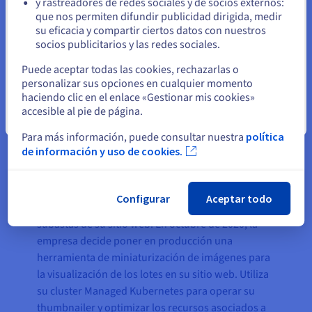
una rápida respuesta y
y rastreadores de redes sociales y de socios externos:
Permanezca en el sitio web actual
que nos permiten difundir publicidad dirigida, medir
resolución de incidencias.
su eficacia y compartir ciertos datos con nuestros
socios publicitarios y las redes sociales.
Joaquín Valdés, CEO de
Seleccione otro sitio web
Todocolección
Puede aceptar todas las cookies, rechazarlas o
personalizar sus opciones en cualquier momento
haciendo clic en el enlace «Gestionar mis cookies»
accesible al pie de página.
Managed Kubernetes para su thumbnailer
Cerrar
Para más información, puede consultar nuestra
política
Con más de 30 millones de lotes pendientes de
de información y uso de cookies.
almacenar y ser presentados, Todocoleccion
necesitaba una infraestructura capaz de generar,
almacenar y gestionar las miniaturas asociadas a
Configurar
Aceptar todo
los diferentes productos puestos en venta y en
subastas de su sitio web. En octubre de 2020, la
empresa decide poner en producción una
herramienta de miniaturización de imágenes para
la visualización de los lotes en su sitio web. Utiliza
su cluster Managed Kubernetes para operar su
thumbnailer y optimizar los recursos asociados a