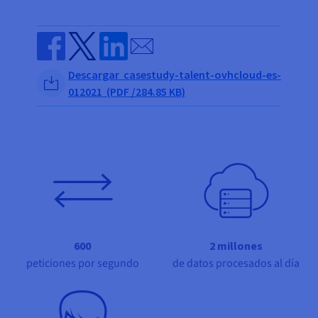
Documentación
Documentación
Documentación
Precios
Roadmap & Changelog
Roadmap & Changelog
Roadmap & Changelog
Observabilidad
Disponibilidad por regiones
Send by email
Documentación
Roadmap & Changelog
Share on Facebook
Share on Twitter
Share on Linkedin
Roadmap y Changelog
Descargar casestudy-talent-ovhcloud-es-
012021 (PDF /284.85 KB)
600
2 millones
peticiones por segundo
de datos procesados al día