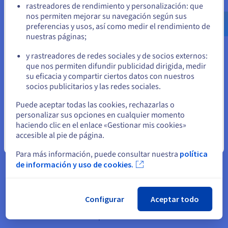
recurre a las API para gestionar y reiniciar los
rastreadores de rendimiento y personalización: que
us.ovhcloud.com/
Inglés
USD - $
servidores, permitiendo así un despliegue
nos permiten mejorar su navegación según sus
simplificado y eficaz mediante procedimientos
preferencias y usos, así como medir el rendimiento de
nuestras páginas;
o
automatizados.
y rastreadores de redes sociales y de socios externos:
Así pues, los usuarios se conectan de forma segura
Permanezca en el sitio web actual
que nos permiten difundir publicidad dirigida, medir
a talent.com por HTTPS gracias al certificado SSL.
su eficacia y compartir ciertos datos con nuestros
A través de
Load Balancer
es posible realizar una
socios publicitarios y las redes sociales.
búsqueda segura y rápida, ya que permite
Seleccione otro sitio web
Puede aceptar todas las cookies, rechazarlas o
distribuir correctamente la búsqueda en función
personalizar sus opciones en cualquier momento
de la carga solicitada para que la petición sea lo
haciendo clic en el enlace «Gestionar mis cookies»
más rápida y precisa posible, utilizando los
accesible al pie de página.
Cerrar
recursos más adecuados. Gracias a la conexión al
Para más información, puede consultar nuestra
política
vRack, la red privada de OVHcloud, es posible
de información y uso de cookies.
realizar esta petición en una infraestructura
segura. El servidor frontend envía una solicitud a
través de Elasticsearch a las bases de datos de
Configurar
Aceptar todo
Talent para difundir toda la información necesaria
en función de la búsqueda inicial del usuario.