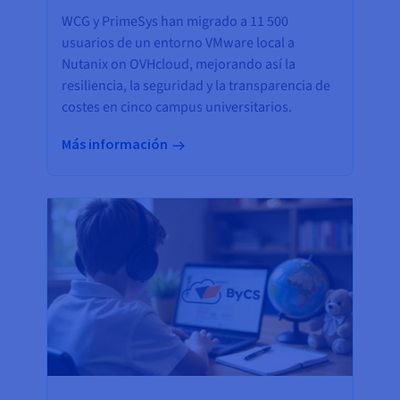
WCG y PrimeSys han migrado a 11 500
usuarios de un entorno VMware local a
Nutanix on OVHcloud, mejorando así la
resiliencia, la seguridad y la transparencia de
costes en cinco campus universitarios.
Más información