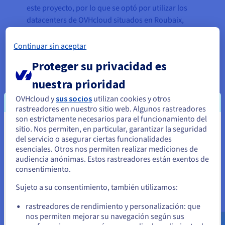
este proyecto, por lo que se optó por utilizar los
datacenters de OVHcloud situados en Roubaix,
Estrasburgo y Beauharnois, donde los servidores
necesarios ya estaban disponibles. En 2017, en
Continuar sin aceptar
cuanto OVHcloud abrió su datacenter en Londres,
Proteger su privacidad es
se creó e implementó un plan de migración. Y,
aunque JustHostMe ostenta orgulloso su título de
nuestra prioridad
proveedor británico de servicios de hosting, la
red
OVHcloud y
sus socios
utilizan cookies y otros
mundial de datacenters de OVHcloud
le ha
rastreadores en nuestro sitio web. Algunos rastreadores
proporcionado más flexibilidad para alojar
son estrictamente necesarios para el funcionamiento del
sitio. Nos permiten, en particular, garantizar la seguridad
Parece que está ubicado en Estados
los datos de sus clientes en el extranjero cuando
del servicio o asegurar ciertas funcionalidades
es necesario.
Unidos
esenciales. Otros nos permiten realizar mediciones de
audiencia anónimas. Estos rastreadores están exentos de
Pero la relación entre las dos empresas no se
Si quiere hacer un pedido desde Estados Unidos, deberá buscar
consentimiento.
limita a la provisión del hardware: JustHostMe fue
el sitio web adecuado y crear una cuenta.
uno de los primeros participantes en el
programa
Sujeto a su consentimiento, también utilizamos:
de partners de OVHcloud
, lo que le ha permitido
Ve a la página web Estados Unidos
rastreadores de rendimiento y personalización: que
disfrutar de diversos descuentos, así como de un
us.ovhcloud.com/
Inglés
USD - $
nos permiten mejorar su navegación según sus
servicio de asesoramiento y orientación de la