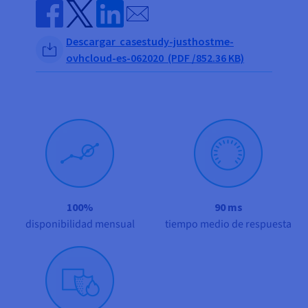
Documentación
Documentación
Documentación
Send by email
Precios
Roadmap & Changelog
Roadmap & Changelog
Roadmap & Changelog
Observabilidad
Disponibilidad por regiones
Share on Facebook
Share on Twitter
Share on Linkedin
Descargar casestudy-justhostme-
Documentación
ovhcloud-es-062020 (PDF /852.36 KB)
Roadmap & Changelog
Roadmap y Changelog
100%
90 ms
disponibilidad mensual
tiempo medio de respuesta