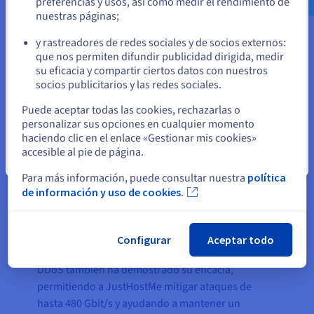
preferencias y usos, así como medir el rendimiento de
mano de los expertos de OVHcloud.
nuestras páginas;
o
y rastreadores de redes sociales y de socios externos:
Permanezca en el sitio web actual
que nos permiten difundir publicidad dirigida, medir
su eficacia y compartir ciertos datos con nuestros
El resultado
socios publicitarios y las redes sociales.
Seleccione otro sitio web
Puede aceptar todas las cookies, rechazarlas o
La disponibilidad inmediata de estos excelentes
personalizar sus opciones en cualquier momento
servidores alojados en Reino Unido ha supuesto
haciendo clic en el enlace «Gestionar mis cookies»
accesible al pie de página.
un gran impulso para la propuesta única de valor
Cerrar
de JustHostMe, ya que los clientes valoran
Para más información, puede consultar nuestra
política
enormemente la consiguiente mejora del
de información y uso de cookies.
rendimiento y el SEO. La nueva infraestructura ha
permitido, entre otras cosas, que los usuarios
finales disfruten de un tiempo medio de respuesta
Configurar
Aceptar todo
inferior a 90 milisegundos. La protección anti-
DDoS también ha demostrado su eficacia,
permitiendo a JustHostMe mitigar ataques de
hasta 480 Gbit/s y ayudando a mantener un