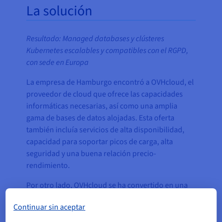
La solución
Resultado: Managed databases y clústeres
Kubernetes escalables y compatibles con el RGPD,
con sede en Europa
La empresa de Hamburgo encontró a OVHcloud, el
proveedor de cloud que ofrece las capacidades
informáticas necesarias, así como una amplia
gama de bases de datos alojadas. Esta oferta
también incluía servicios de alta disponibilidad,
capacidad para soportar picos de carga, alta
seguridad y una buena relación precio-
rendimiento.
Por otro lado, OVHcloud se ha convertido en una
opción viable por el hecho de tener su sede central
Continuar sin aceptar
en Francia, con uno de sus datacenters ubicados
en Limburgo, Alemania. El cambio a un proveedor