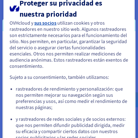
Proteger su privacidad es
europeo con un datacenter con sede en Alemania
nuestra prioridad
abordó algunos de los desafíos de moinAI en lo
que respecta a la protección de datos y contenido
OVHcloud y
sus socios
utilizan cookies y otros
sensible del chat. Decidió acudir al proveedor
rastreadores en nuestro sitio web. Algunos rastreadores
son estrictamente necesarios para el funcionamiento del
europeo de cloud, tras haber realizado con éxito
sitio. Nos permiten, en particular, garantizar la seguridad
Parece que está ubicado en Estados
algunas pruebas en el entorno de OVHcloud. Una
del servicio o asegurar ciertas funcionalidades
vez equipada con sus servicios cloud y sus
Unidos
esenciales. Otros nos permiten realizar mediciones de
herramientas de bases de datos, la empresa puede
audiencia anónimas. Estos rastreadores están exentos de
Si quiere hacer un pedido desde Estados Unidos, deberá buscar
responder rápidamente a las peticiones de los
consentimiento.
el sitio web adecuado y crear una cuenta.
clientes y responder a la demanda.
Sujeto a su consentimiento, también utilizamos:
Ve a la página web Estados Unidos
rastreadores de rendimiento y personalización: que
us.ovhcloud.com/
Inglés
USD - $
nos permiten mejorar su navegación según sus
«Cuando cambiamos a OVHcloud,
preferencias y usos, así como medir el rendimiento de
también actualizamos
nuestras páginas;
o
directamente nuestra solución
y rastreadores de redes sociales y de socios externos:
Docker anterior a Kubernetes».
Permanezca en el sitio web actual
que nos permiten difundir publicidad dirigida, medir
su eficacia y compartir ciertos datos con nuestros
Florian Nommensen
, director
socios publicitarios y las redes sociales.