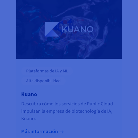
Plataformas de IA y ML
Alta disponibilidad
Kuano
Descubra cómo los servicios de Public Cloud
impulsan la empresa de biotecnología de IA,
Kuano.
Más información