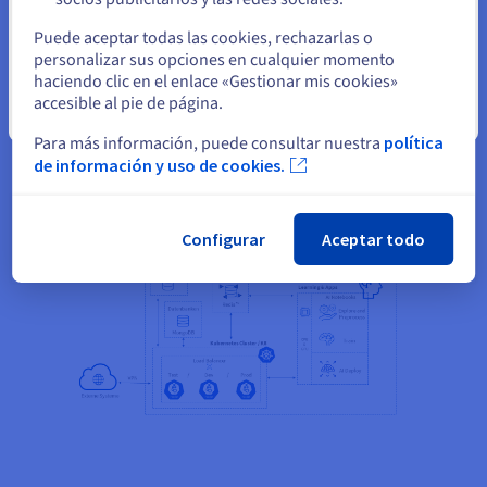
ejecutivo y CTO de moinAI
Seleccione otro sitio web
Puede aceptar todas las cookies, rechazarlas o
personalizar sus opciones en cualquier momento
haciendo clic en el enlace «Gestionar mis cookies»
accesible al pie de página.
Cerrar
Con OVHcloud, la startup de IA implementa ahora
Para más información, puede consultar nuestra
política
una sofisticada infraestructura cloud con clusters
de información y uso de cookies.
Kubernetes, bases de datos gestionadas y
distintos servicios de IA.
Configurar
Aceptar todo