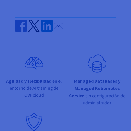
Documentación
Documentación
Documentación
Precios
Roadmap & Changelog
Roadmap & Changelog
Roadmap & Changelog
Observabilidad
Disponibilidad por regiones
Documentación
Send by email
Roadmap & Changelog
Roadmap y Changelog
Share on Facebook
Share on Twitter
Share on Linkedin
Agilidad y flexibilidad
en el
Managed Databases y
entorno de AI training de
Managed Kubernetes
OVHcloud
Service
sin configuración de
administrador