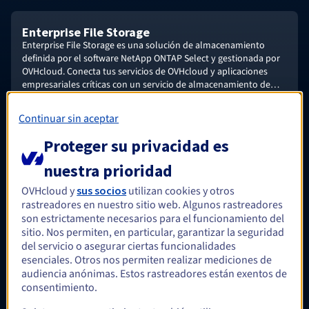
Enterprise File Storage
Enterprise File Storage es una solución de almacenamiento
definida por el software NetApp ONTAP Select y gestionada por
OVHcloud. Conecta tus servicios de OVHcloud y aplicaciones
empresariales críticas con un servicio de almacenamiento de
archivos de alto rendimiento.
Más información
Continuar sin aceptar
Proteger su privacidad es
Opcional
nuestra prioridad
OVHcloud y
sus socios
utilizan cookies y otros
rastreadores en nuestro sitio web. Algunos rastreadores
NAS-HA
son estrictamente necesarios para el funcionamiento del
Disfruta de un servicio de almacenamiento económico basado
sitio. Nos permiten, en particular, garantizar la seguridad
en OpenZFS, gestionado por OVHcloud y disponible de forma
del servicio o asegurar ciertas funcionalidades
inmediata para aplicaciones Windows o Linux/UNIX que
esenciales. Otros nos permiten realizar mediciones de
requieren un sistema de archivos compartido.
audiencia anónimas. Estos rastreadores están exentos de
Más información
consentimiento.