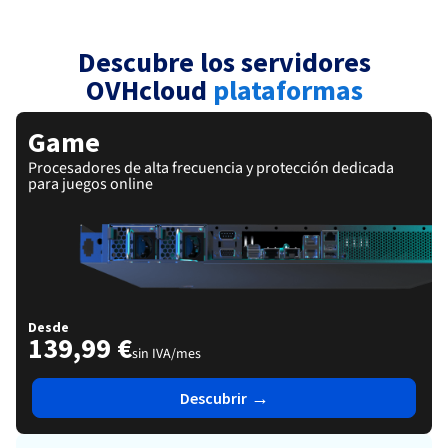
Documentación
Documentación
Roadmap & Changelog
Precios
Roadmap & Changelog
Roadmap & Changelog
Observabilidad
Disponibilidad por regiones
Descubre los servidores
Documentación
Roadmap & Changelog
OVHcloud
plataformas
Roadmap y Changelog
Game
Procesadores de alta frecuencia y protección dedicada
para juegos online
Desde
139,99 €
sin IVA/mes
→
Descubrir