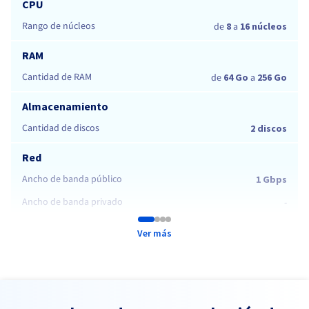
CPU
Rango de núcleos
de
8
a
16 núcleos
RAM
Cantidad de RAM
de
64 Go
a
256 Go
Almacenamiento
Cantidad de discos
2 discos
Red
Ancho de banda público
1 Gbps
Ancho de banda privado
-
Ver más