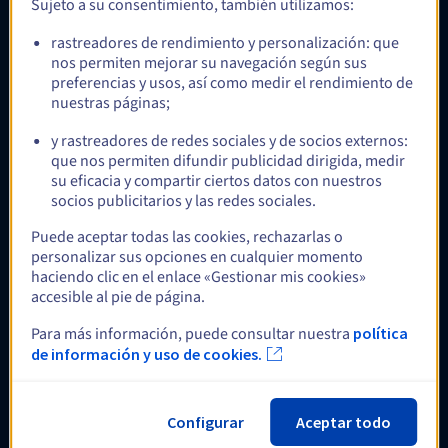
Sujeto a su consentimiento, también utilizamos:
rastreadores de rendimiento y personalización: que
Opcional
nos permiten mejorar su navegación según sus
preferencias y usos, así como medir el rendimiento de
nuestras páginas;
Veeam Enterprise Plus
y rastreadores de redes sociales y de socios externos:
Despliega tu plataforma Veeam Backup & Replication y utiliza
que nos permiten difundir publicidad dirigida, medir
las licencias Enterprise Plus de OVHcloud para realizar la copia
su eficacia y compartir ciertos datos con nuestros
de seguridad, la restauración y la replicación de tus cargas de
socios publicitarios y las redes sociales.
trabajo críticas, incluyendo VMware, Nutanix, los servidores
físicos Windows y Linux, e incluso los almacenamientos NAS.
Más información
Puede aceptar todas las cookies, rechazarlas o
personalizar sus opciones en cualquier momento
haciendo clic en el enlace «Gestionar mis cookies»
accesible al pie de página.
Opcional
Para más información, puede consultar nuestra
política
de información y uso de cookies.
Doble fuente de alimentación (2xPSU)
La alimentación eléctrica es uno de los principales componentes
Configurar
Aceptar todo
a la hora de garantizar disponibilidad de una infraestructura.