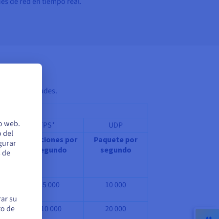
es de red en tiempo real.
a sus necesidades.
ers»):
io web.
INATED_HTTPS*
UDP
 del
s
Peticiones por
Paquete por
egurar
S
segundo
segundo
s de
or
o
5 000
10 000
rar su
to de
10 000
20 000