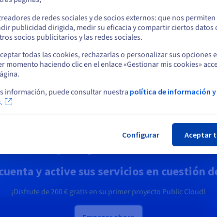
o
20 000
10 000
40 000
1000
treadores de redes sociales y de socios externos: que nos permiten
dir publicidad dirigida, medir su eficacia y compartir ciertos datos
Permanezca en el sitio web actual
ros socios publicitarios y las redes sociales.
20 000
10 000
80 000
2000
ceptar todas las cookies, rechazarlas o personalizar sus opciones 
er momento haciendo clic en el enlace «Gestionar mis cookies» acce
Seleccione otro sitio web
ágina.
ue significa que la terminación SSL/TLS es gestionada por los miemb
r el listener TERMINATED_HTTPS.
s información, puede consultar nuestra
política de información y
.
Cer
Configurar
Aceptar 
¿Empezamos?
cuenta y active sus servicios en cuestión 
¡Disfrute de
200 €
gratis en su primer proyecto Public Cloud!