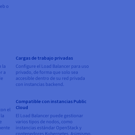
web o
Cargas de trabajo privadas
 la
Configure el Load Balancer para uso
r a
privado, de forma que solo sea
de
accesible dentro de su red privada
con instancias backend.
Compatible con instancias Public
Cloud
con el
 la
El Load Balancer puede gestionar
e
varios tipos de nodos, como
mente
instancias estándar OpenStack y
contenedores Kubernetes. Asimismo,