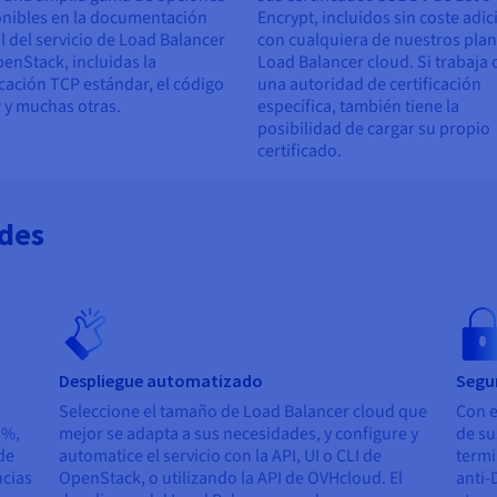
nibles en la documentación
Encrypt, incluidos sin coste adic
al del servicio de Load Balancer
con cualquiera de nuestros pla
enStack, incluidas la
Load Balancer cloud. Si trabaja 
icación TCP estándar, el código
una autoridad de certificación
 y muchas otras.
específica, también tiene la
posibilidad de cargar su propio
certificado.
ades
Despliegue automatizado
Segu
Seleccione el tamaño de Load Balancer cloud que
Con e
 %,
mejor se adapta a sus necesidades, y configure y
de su
de
automatice el servicio con la API, UI o CLI de
termi
ncias
OpenStack, o utilizando la API de OVHcloud. El
anti-