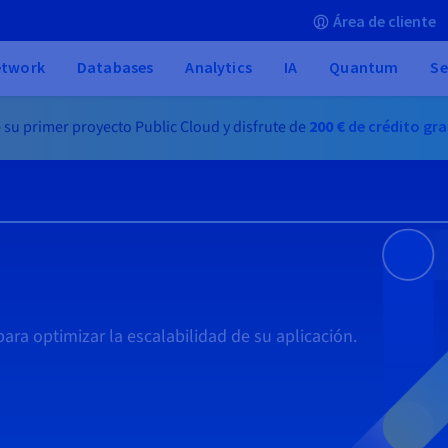
Área de cliente
etwork
Databases
Analytics
IA
Quantum
Se
 su primer proyecto Public Cloud y disfrute de
200 €
de crédito gra
para optimizar la escalabilidad de su aplicación.