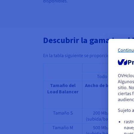
disponibles.
Descubrir la gama Load 
Continu
En la tabla siguiente se proporcionan valores
Pr
OVHclo
Todo
Algunos
P
Tamaño del
Ancho de banda
Ses
sitio. N
Load Balancer
si
ciertas
Si 
audienc
ade
Sujeto 
Tamaño S
200 Mb/s
(subida/bajada)
rast
nave
Tamaño M
500 Mb/s
nues
(subida/bajada)