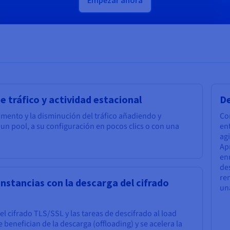
Empezar ahora
 tráfico y actividad estacional
De
umento y la disminución del tráfico añadiendo y
Con
n pool, a su configuración en pocos clics o con una
en
agi
Apr
en
de
re
instancias con la descarga del cifrado
un
 cifrado TLS/SSL y las tareas de descifrado al load
 benefician de la descarga (offloading) y se acelera la