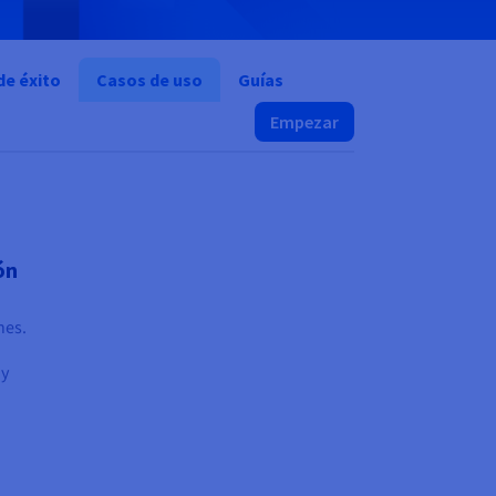
de éxito
Casos de uso
Guías
Empezar
ón
nes.
 y