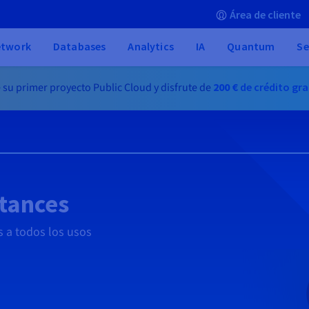
Área de cliente
etwork
Databases
Analytics
IA
Quantum
Se
 su primer proyecto Public Cloud y disfrute de
200 €
de crédito gra
stances
s a todos los usos