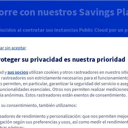
orre con nuestros Savings Pl
ducidos al contratar sus instancias Public Cloud por un 
¡Hasta un 55 % de ahorro en sus instancias B3, C3 y R3!
ar sin aceptar
oteger su privacidad es nuestra prioridad
Descubrir los Savings Plans
ud y
sus socios
utilizan cookies y otros rastreadores en nuestro sit
 rastreadores son estrictamente necesarios para el funcionamiento
arece que está ubicado en Estados Unidos
os permiten, en particular, garantizar la seguridad del servicio o as
 funcionalidades esenciales. Otros nos permiten realizar medicione
quiere hacer un pedido desde Estados Unidos, deberá buscar el sitio web
tances: feedback
ia anónimas. Estos rastreadores están exentos de consentimiento.
cuado y crear una cuenta.
a su consentimiento, también utilizamos:
Ve a la página web Estados Unidos
readores de rendimiento y personalización: que nos permiten mejo
us.ovhcloud.com/
public-cloud
Inglés
USD - $
gación según sus preferencias y usos, así como medir el rendimien
tras páginas;