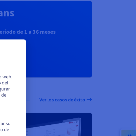
ans
período de 1 a 36 meses
io web.
 del
egurar
s de
Ver los casos de éxito
rar su
to de