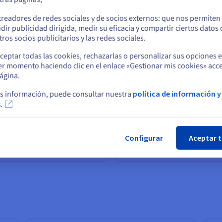
o
treadores de redes sociales y de socios externos: que nos permiten
dir publicidad dirigida, medir su eficacia y compartir ciertos datos
Permanezca en el sitio web actual
ros socios publicitarios y las redes sociales.
ceptar todas las cookies, rechazarlas o personalizar sus opciones 
er momento haciendo clic en el enlace «Gestionar mis cookies» acce
Seleccione otro sitio web
ágina.
s información, puede consultar nuestra
política de información y
.
Cer
Una infraestructura cloud flexible
rnicus
archivos que garantizan la confo
Configurar
Aceptar 
Leer el caso de éxito