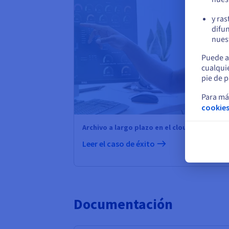
y ras
difun
nuest
Puede a
cualqui
pie de p
Para má
cookies
Archivo a largo plazo en el cloud para Cope
Leer el caso de éxito
Documentación