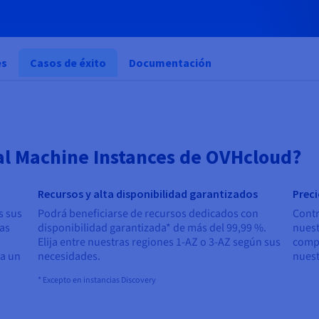
es
Casos de éxito
Documentación
ual Machine Instances de OVHcloud?
Recursos y alta disponibilidad garantizados
Preci
s sus
Podrá beneficiarse de recursos dedicados con
Contr
ias
disponibilidad garantizada* de más del 99,99 %.
nuest
Elija entre nuestras regiones 1-AZ o 3-AZ según sus
compe
 a un
necesidades.
nuest
* Excepto en instancias Discovery