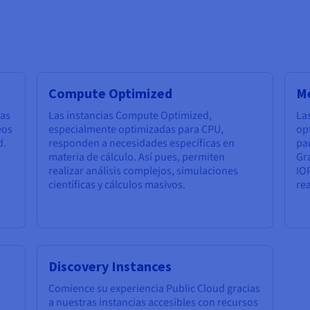
Compute Optimized
M
das
Las instancias Compute Optimized,
La
eos
especialmente optimizadas para CPU,
op
d.
responden a necesidades específicas en
pa
n
materia de cálculo. Así pues, permiten
Gr
realizar análisis complejos, simulaciones
IO
s
científicas y cálculos masivos.
rea
Discovery Instances
Comience su experiencia Public Cloud gracias
a nuestras instancias accesibles con recursos