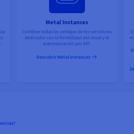
Metal Instances
ias
Combine todas las ventajas de los servidores
O
es
dedicados con la flexibilidad del cloud y la
ma
o
automatización por API.
g
Descubrir Metal Instances
D
tancias?