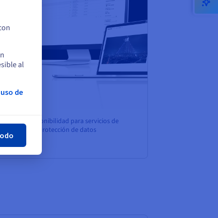
 con
en
sible al
 uso de
rar
 y de alta disponibilidad para servicios de
rmidad con la protección de datos
todo