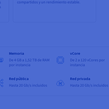
s
compartidos y un rendimiento estable.
n
Memoria
vCore
De 4 GB a 1,52 TB de RAM
De 2 a 120 vCores por
por instancia
instancia
Red pública
Red privada
Hasta 20 Gb/s incluidos
Hasta 20 Gb/s incluidos