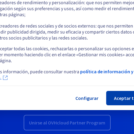
readores de rendimiento y personalización: que nos permiten mejo
us.ovhcloud.com/
Inglés
USD - $
gación según sus preferencias y usos, así como medir el rendimien
tras páginas;
o
rrollar tu proyecto digital? Descubre nuestro directorio de
treadores de redes sociales y de socios externos: que nos permiten
 que pueden ayudarte y asesorarte para impulsar el
dir publicidad dirigida, medir su eficacia y compartir ciertos datos
tus necesidades.
Permanezca en el sitio web actual
ros socios publicitarios y las redes sociales.
ceptar todas las cookies, rechazarlas o personalizar sus opciones 
er momento haciendo clic en el enlace «Gestionar mis cookies» acce
Seleccione otro sitio web
ágina.
s información, puede consultar nuestra
política de información y
.
Cer
¿Quieres ser partner de OVHcloud?
Configurar
Aceptar 
 servicios gracias a nuestra experiencia tecnológica y la flexibilid
Unirse al OVHcloud Partner Program