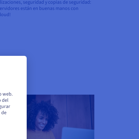
lizaciones, seguridad y copias de seguridad:
servidores están en buenas manos con
loud!
io web.
 del
egurar
s de