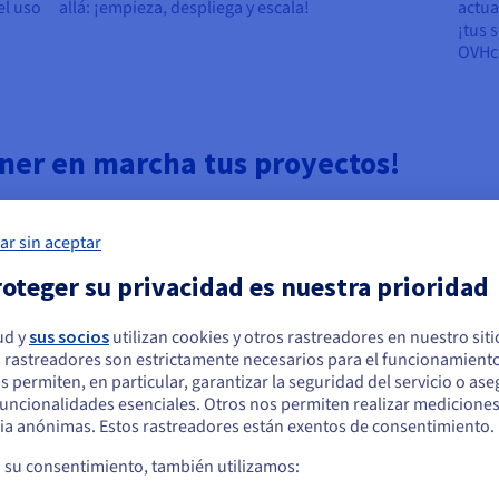
el uso
allá: ¡empieza, despliega y escala!
actua
¡tus 
OVHc
ner en marcha tus proyectos!
Cloud incluyen asistencia técnica. OVHcloud ofrece
ar sin aceptar
a las necesidades de todos sus clientes.
oteger su privacidad es nuestra prioridad
ud y
sus socios
utilizan cookies y otros rastreadores en nuestro sit
 Web Cloud incluyen guías técnicas para ayudarte a dar tus
 rastreadores son estrictamente necesarios para el funcionamiento
vicios.
arece que está ubicado en Estados Unidos
os permiten, en particular, garantizar la seguridad del servicio o as
 funcionalidades esenciales. Otros nos permiten realizar medicione
quiere hacer un pedido desde Estados Unidos, deberá buscar el sitio web
ia anónimas. Estos rastreadores están exentos de consentimiento.
cuado y crear una cuenta.
comunidad. Interactúa con nuestros especialistas, clientes
a su consentimiento, también utilizamos:
n puedes unirte a nosotros a través de nuestras redes
Ve a la página web Estados Unidos
e y Discord.