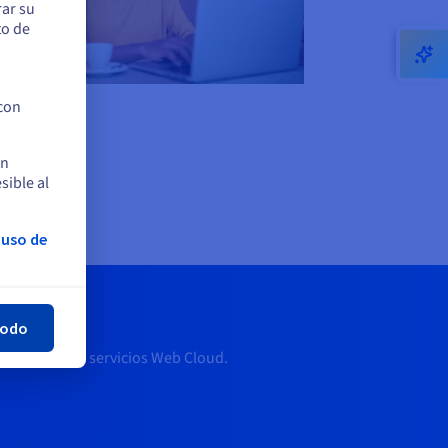
rar su
to de
 con
en
sible al
 uso de
rar
todo
ad de nuestros servicios Web Cloud.