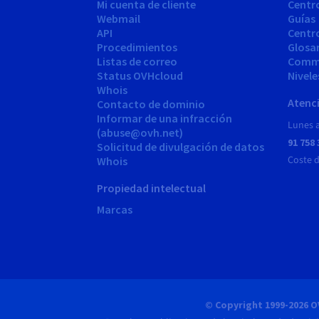
Mi cuenta de cliente
Centr
Webmail
Guías
API
Centr
Procedimientos
Glosa
Listas de correo
Comm
Status OVHcloud
Nivele
Whois
Atenci
Contacto de dominio
Informar de una infracción
Lunes a
(abuse@ovh.net)
91 758 
Solicitud de divulgación de datos
Coste 
Whois
Propiedad intelectual
Marcas
© Copyright 1999-2026 O