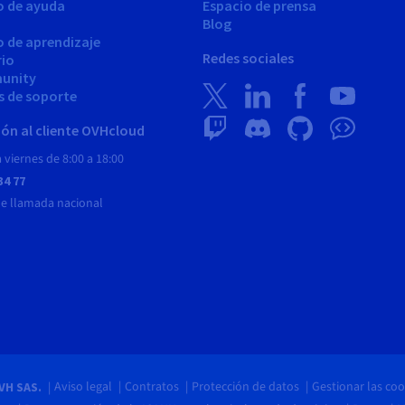
o de ayuda
Espacio de prensa
Blog
o de aprendizaje
Redes sociales
rio
unity
s de soporte
ón al cliente OVHcloud
 viernes de 8:00 a 18:00
34 77
de llamada nacional
Aviso legal
Contratos
Protección de datos
Gestionar las coo
VH SAS.