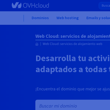
Skip to main content
Home
Dominios
Web hosting
Emails y sol
Web Cloud: servicios de alojamie
Web Cloud: servicios de alojamiento web
Desarrolla tu activi
adaptados a todas 
¡Encuentra el dominio que mejor se ajust
Búsqueda masiva de dominios