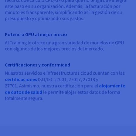
recursos de cálculo CPU/GPU para que no tenga que integrar
Documentación
Documentación
Documentación
Precios
este paso en su organización. Además, la facturación por
Roadmap & Changelog
Roadmap & Changelog
Roadmap & Changelog
Observabilidad
minuto es transparente, simplificando así la gestión de su
Disponibilidad por regiones
presupuesto y optimizando sus gastos.
Documentación
Roadmap & Changelog
Roadmap y Changelog
Potencia GPU al mejor precio
AI Training le ofrece una gran variedad de modelos de GPU
con algunos de los mejores precios del mercado.
Certificaciones y conformidad
Nuestros servicios e infraestructuras cloud cuentan con las
certificaciones
ISO/IEC 27001, 27017, 27018 y
27701. Asimismo, nuestra certificación para el
alojamiento
de datos de salud
le permite alojar estos datos de forma
totalmente segura.