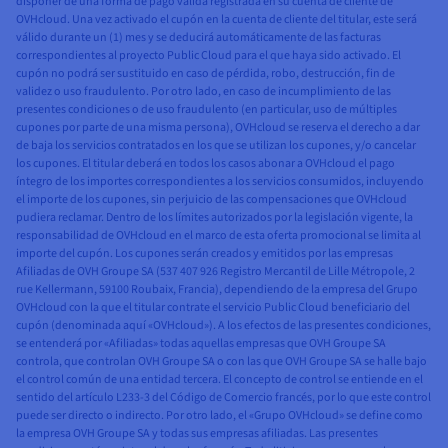
disponer de una forma de pago válida registrada en su cuenta de cliente de
OVHcloud. Una vez activado el cupón en la cuenta de cliente del titular, este será
válido durante un (1) mes y se deducirá automáticamente de las facturas
correspondientes al proyecto Public Cloud para el que haya sido activado. El
cupón no podrá ser sustituido en caso de pérdida, robo, destrucción, fin de
validez o uso fraudulento. Por otro lado, en caso de incumplimiento de las
presentes condiciones o de uso fraudulento (en particular, uso de múltiples
cupones por parte de una misma persona), OVHcloud se reserva el derecho a dar
de baja los servicios contratados en los que se utilizan los cupones, y/o cancelar
los cupones. El titular deberá en todos los casos abonar a OVHcloud el pago
íntegro de los importes correspondientes a los servicios consumidos, incluyendo
el importe de los cupones, sin perjuicio de las compensaciones que OVHcloud
pudiera reclamar. Dentro de los límites autorizados por la legislación vigente, la
responsabilidad de OVHcloud en el marco de esta oferta promocional se limita al
importe del cupón. Los cupones serán creados y emitidos por las empresas
Afiliadas de OVH Groupe SA (537 407 926 Registro Mercantil de Lille Métropole, 2
rue Kellermann, 59100 Roubaix, Francia), dependiendo de la empresa del Grupo
OVHcloud con la que el titular contrate el servicio Public Cloud beneficiario del
cupón (denominada aquí «OVHcloud»). A los efectos de las presentes condiciones,
se entenderá por «Afiliadas» todas aquellas empresas que OVH Groupe SA
controla, que controlan OVH Groupe SA o con las que OVH Groupe SA se halle bajo
el control común de una entidad tercera. El concepto de control se entiende en el
sentido del artículo L233-3 del Código de Comercio francés, por lo que este control
puede ser directo o indirecto. Por otro lado, el «Grupo OVHcloud» se define como
la empresa OVH Groupe SA y todas sus empresas afiliadas. Las presentes