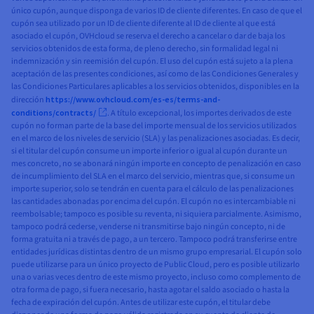
único cupón, aunque disponga de varios ID de cliente diferentes. En caso de que el
cupón sea utilizado por un ID de cliente diferente al ID de cliente al que está
asociado el cupón, OVHcloud se reserva el derecho a cancelar o dar de baja los
servicios obtenidos de esta forma, de pleno derecho, sin formalidad legal ni
indemnización y sin reemisión del cupón. El uso del cupón está sujeto a la plena
aceptación de las presentes condiciones, así como de las Condiciones Generales y
las Condiciones Particulares aplicables a los servicios obtenidos, disponibles en la
dirección
https://www.ovhcloud.com/es-es/terms-and-
conditions/contracts/
. A título excepcional, los importes derivados de este
cupón no forman parte de la base del importe mensual de los servicios utilizados
en el marco de los niveles de servicio (SLA) y las penalizaciones asociadas. Es decir,
si el titular del cupón consume un importe inferior o igual al cupón durante un
mes concreto, no se abonará ningún importe en concepto de penalización en caso
de incumplimiento del SLA en el marco del servicio, mientras que, si consume un
importe superior, solo se tendrán en cuenta para el cálculo de las penalizaciones
las cantidades abonadas por encima del cupón. El cupón no es intercambiable ni
reembolsable; tampoco es posible su reventa, ni siquiera parcialmente. Asimismo,
tampoco podrá cederse, venderse ni transmitirse bajo ningún concepto, ni de
forma gratuita ni a través de pago, a un tercero. Tampoco podrá transferirse entre
entidades jurídicas distintas dentro de un mismo grupo empresarial. El cupón solo
puede utilizarse para un único proyecto de Public Cloud, pero es posible utilizarlo
una o varias veces dentro de este mismo proyecto, incluso como complemento de
otra forma de pago, si fuera necesario, hasta agotar el saldo asociado o hasta la
fecha de expiración del cupón. Antes de utilizar este cupón, el titular debe