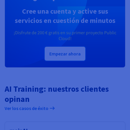
Cree una cuenta y active sus
servicios en cuestión de minutos
¡Disfrute de
200 €
gratis en su primer proyecto Public
Cloud!
Empezar ahora
AI Training: nuestros clientes
opinan
Ver los casos de éxito