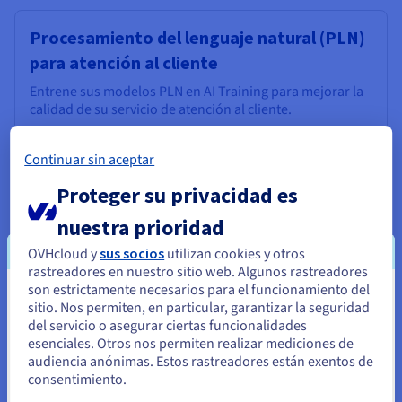
Procesamiento del lenguaje natural (PLN)
para atención al cliente
Entrene sus modelos PLN en AI Training para mejorar la
calidad de su servicio de atención al cliente.
Leer el caso de uso
Continuar sin aceptar
Proteger su privacidad es
Eficiencia en la cadena de suministro
nuestra prioridad
Optimice su cadena de suministro con AI Training.
OVHcloud y
sus socios
utilizan cookies y otros
Leer el caso de uso
rastreadores en nuestro sitio web. Algunos rastreadores
son estrictamente necesarios para el funcionamiento del
Parece que está ubicado en Estados
sitio. Nos permiten, en particular, garantizar la seguridad
del servicio o asegurar ciertas funcionalidades
Unidos
esenciales. Otros nos permiten realizar mediciones de
audiencia anónimas. Estos rastreadores están exentos de
Si quiere hacer un pedido desde Estados Unidos, deberá buscar
consentimiento.
el sitio web adecuado y crear una cuenta.