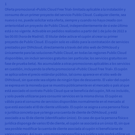
1
Oferta promocional «Public Cloud Free Trial» limitada aplicable a la instalación y
consumo de un primer proyecto del servicio Public Cloud. Cualquier cliente, sea
nuevo o no, puede solicitar esta oferta, siempre y cuando no haya creado con
anterioridad un proyecto de Public Cloud, independientemente de si este último
está o no vigente. Activable en pedidos realizados a partir del 1 de julio de 2022 a
las 00:00 (hora de Madrid). El titular debe activar el cupón al crear su primer
proyecto de Public Cloud. El cupón solo es válido para la contratación de servicios
prestados por OVHcloud, directamente a través del sitio web de OVHcloud y
únicamente para las soluciones Public Cloud, en todas las regiones Public Cloud
disponibles, sin incluir servicios gratuitos (en particular, los servicios gratuitos en
fase de prueba beta). No acumulable a otras promociones aplicables a los servicios
en cuestión, incluyendo la oferta promocional «Public Cloud Free Trial». El cupón
se aplica sobre el precio estándar público, tal como aparece en el sitio web de
OVHcloud, sin que este sea objeto de ningún tipo de descuento. El valor del cupón
se expresa en la moneda que se muestra públicamente en el mercado o país al que
está asociado el contrato Public Cloud que se beneficia del cupón, IVA no incluido,
y solo puede utilizarse para consumir servicios en la misma divisa. El cupón es
válido para el consumo de servicios disponibles normalmente en el mercado al
que está asociado el ID de cliente utilizado. El cupón se asigna a una persona física
o jurídica concreta que ya tenga una cuenta de cliente de OVHcloud, y está
asociado a su ID de cliente (identificador único). En caso de que la persona física o
jurídica disponga de varios ID de cliente, el cupón se asociará a un único ID, sin que
sea posible modificar la cuenta de cliente asociada al cupón ni beneficiarse de
varios cupones. Así pues, una misma persona física o jurídica solo podrá utilizar un