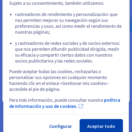
Documentación
Sujeto a su consentimiento, también utilizamos:
Ve a la página web Estados Unidos
rastreadores de rendimiento y personalización: que
us.ovhcloud.com/
public-cloud
Inglés
USD -
$
nos permiten mejorar su navegación según sus
preferencias y usos, así como medir el rendimiento de
¡Empiece hoy mismo!
nuestras páginas;
o
Introducción a AI Training
y rastreadores de redes sociales y de socios externos:
que nos permiten difundir publicidad dirigida, medir
Más información
Permanezca en el sitio web actual
su eficacia y compartir ciertos datos con nuestros
socios publicitarios y las redes sociales.
Seleccione otro sitio web
Puede aceptar todas las cookies, rechazarlas o
Guías
personalizar sus opciones en cualquier momento
haciendo clic en el enlace «Gestionar mis cookies»
Consulte nuestras guías de uso de AI Training
accesible al pie de página.
Cerrar
Más información
Para más información, puede consultar nuestra
política
de información y uso de cookies.
Tutoriales
Configurar
Aceptar todo