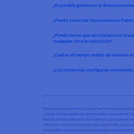
¿Es posible gestionar el direccionam
¿Puedo conectar mis instancias Public
¿Puedo hacer que dos instancias situa
cualquier otra localización?
¿Cuál es el tiempo medio de latencia e
¿Las instancias configuran automáti
1
Oferta promocional «Public Cloud Free Trial» limitada aplicab
cuando no haya creado con anterioridad un proyecto de Public
Madrid). El titular debe activar el cupón al crear su primer 
OVHcloud y únicamente para las soluciones Public Cloud, en to
acumulable a otras promociones aplicables a los servicios en 