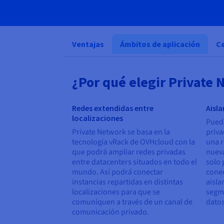
Ventajas
Ámbitos de aplicación
Ce
¿Por qué elegir Private
Redes extendidas entre
Aisl
localizaciones
Puede
Private Network se basa en la
priva
tecnología vRack de OVHcloud con la
una 
que podrá ampliar redes privadas
nuev
entre datacenters situados en todo el
solo 
mundo. Así podrá conectar
conec
instancias repartidas en distintas
aisla
localizaciones para que se
segme
comuniquen a través de un canal de
datos
comunicación privado.