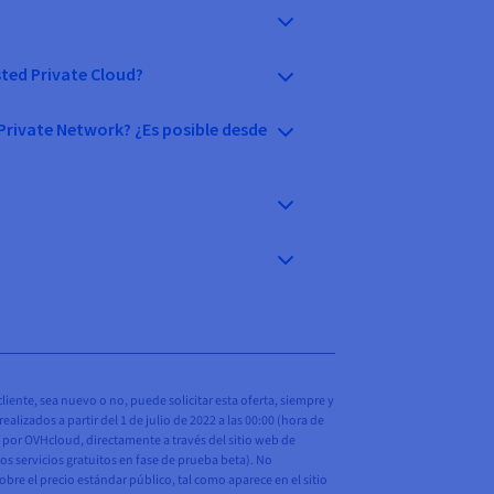
sted Private Cloud?
Private Network? ¿Es posible desde
liente, sea nuevo o no, puede solicitar esta oferta, siempre y
izados a partir del 1 de julio de 2022 a las 00:00 (hora de
os por OVHcloud, directamente a través del sitio web de
los servicios gratuitos en fase de prueba beta). No
obre el precio estándar público, tal como aparece en el sitio