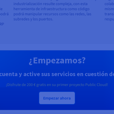
industrialización resulte compleja, con esta
colab
de
herramienta de infraestructura como código
misma
podrá
podrá manipular recursos como las redes, las
trans
subredes y los puertos.
respu
DRP
¿Empezamos?
cuenta y active sus servicios en cuestión 
¡Disfrute de
200 €
gratis en su primer proyecto Public Cloud!
Empezar ahora