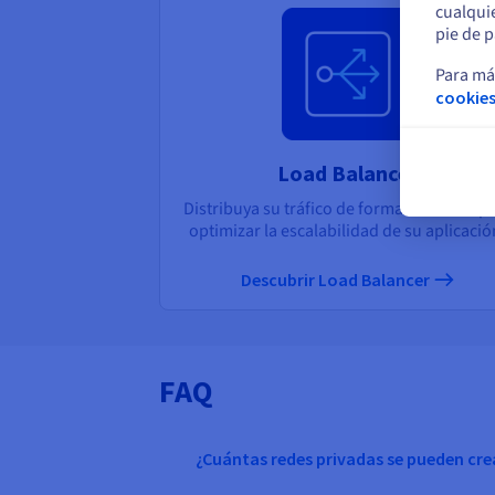
cualqui
pie de p
Para má
cookies
Load Balancer
Distribuya su tráfico de forma dinámica p
optimizar la escalabilidad de su aplicació
Descubrir Load Balancer
FAQ
¿Cuántas redes privadas se pueden cre