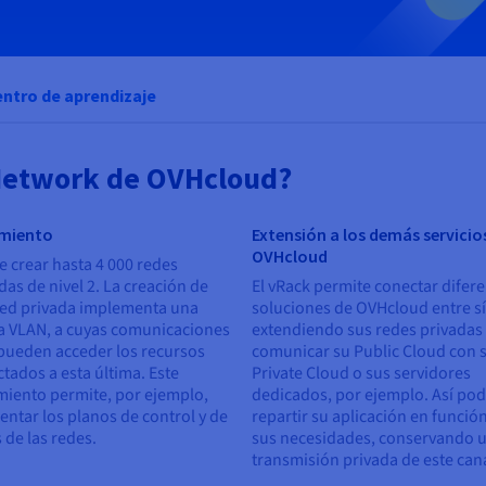
ntro de aprendizaje
 Network de OVHcloud?
amiento
Extensión a los demás servicio
OVHcloud
 crear hasta 4 000 redes
das de nivel 2. La creación de
El vRack permite conectar difer
red privada implementa una
soluciones de OVHcloud entre sí
a VLAN, a cuyas comunicaciones
extendiendo sus redes privadas
pueden acceder los recursos
comunicar su Public Cloud con 
tados a esta última. Este
Private Cloud o sus servidores
miento permite, por ejemplo,
dedicados, por ejemplo. Así po
ntar los planos de control y de
repartir su aplicación en funció
 de las redes.
sus necesidades, conservando 
transmisión privada de este can