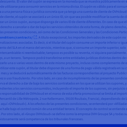
descuento. El valor del cupón se expresa en la moneda que se muestra públicamente en el
ede utilizarse para consumir servicios en la misma divisa. El cupón es válido para el con
na a una persona física o jurídica concreta que ya tenga una cuenta de cliente de OVHcloud, 
 de cliente, el cupón se asociará a un único ID, sin que sea posible modificar la cuenta de 
izar un único cupón, aunque disponga de varios ID de cliente diferentes. En caso de que el 
 derecho a cancelar o dar de baja los servicios obtenidos de esta forma, de pleno derecho,
las presentes condiciones, así como de las Condiciones Generales y las Condiciones Particu
onditions/contracts/
. A título excepcional, los importes derivados de este cupón no
 penalizaciones asociadas. Es decir, si el titular del cupón consume un importe inferior o 
o del SLA en el marco del servicio, mientras que, si consume un importe superior, solo s
ntercambiable ni reembolsable; tampoco es posible su reventa, ni siquiera parcialmente
go, a un tercero. Tampoco podrá transferirse entre entidades jurídicas distintas dentro d
lizarlo una o varias veces dentro de este mismo proyecto, incluso como complemento de otr
utilizar este cupón, el titular debe disponer de una forma de pago válida registrada en su
 (1) mes y se deducirá automáticamente de las facturas correspondientes al proyecto Publi
idez o uso fraudulento. Por otro lado, en caso de incumplimiento de las presentes condici
 el derecho a dar de baja los servicios contratados en los que se utilizan los cupones, y/
ndientes a los servicios consumidos, incluyendo el importe de los cupones, sin perjuici
, la responsabilidad de OVHcloud en el marco de esta oferta promocional se limita al impor
ercantil de Lille Métropole, 2 rue Kellermann, 59100 Roubaix, Francia), dependiendo de l
 aquí «OVHcloud»). A los efectos de las presentes condiciones, se entenderá por «Afilia
halle bajo el control común de una entidad tercera. El concepto de control se entiende e
to. Por otro lado, el «Grupo OVHcloud» se define como la empresa OVH Groupe SA y todas s
amistosamente será competencia de los tribunales franceses.