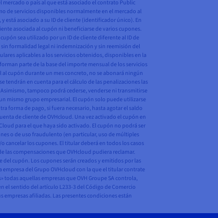
 mercado o país al que está asociado el contrato Public
sumo de servicios disponibles normalmente en el mercado al
y está asociado a su ID de cliente (identificador único). En
cliente asociada al cupón ni beneficiarse de varios cupones.
cupón sea utilizado por un ID de cliente diferente al ID de
 sin formalidad legal ni indemnización y sin reemisión del
lares aplicables a los servicios obtenidos, disponibles en la
 forman parte de la base del importe mensual de los servicios
igual al cupón durante un mes concreto, no se abonará ningún
e tendrán en cuenta para el cálculo de las penalizaciones las
. Asimismo, tampoco podrá cederse, venderse ni transmitirse
e un mismo grupo empresarial. El cupón solo puede utilizarse
a forma de pago, si fuera necesario, hasta agotar el saldo
 cuenta de cliente de OVHcloud. Una vez activado el cupón en
c Cloud para el que haya sido activado. El cupón no podrá ser
ones o de uso fraudulento (en particular, uso de múltiples
o cancelar los cupones. El titular deberá en todos los casos
o de las compensaciones que OVHcloud pudiera reclamar.
te del cupón. Los cupones serán creados y emitidos por las
a empresa del Grupo OVHcloud con la que el titular contrate
das» todas aquellas empresas que OVH Groupe SA controla,
n el sentido del artículo L233-3 del Código de Comercio
us empresas afiliadas. Las presentes condiciones están