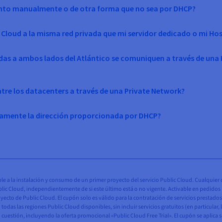
iento manualmente o de otra forma que no sea por DHCP?
 Cloud a la misma red privada que mi servidor dedicado o mi Ho
das a ambos lados del Atlántico se comuniquen a través de una 
ntre los datacenters a través de una Private Network?
camente la dirección proporcionada por DHCP?
le a la instalación y consumo de un primer proyecto del servicio Public Cloud. Cualquier c
 Cloud, independientemente de si este último está o no vigente. Activable en pedidos real
proyecto de Public Cloud. El cupón solo es válido para la contratación de servicios prestad
das las regiones Public Cloud disponibles, sin incluir servicios gratuitos (en particular, 
cuestión, incluyendo la oferta promocional «Public Cloud Free Trial». El cupón se aplica s