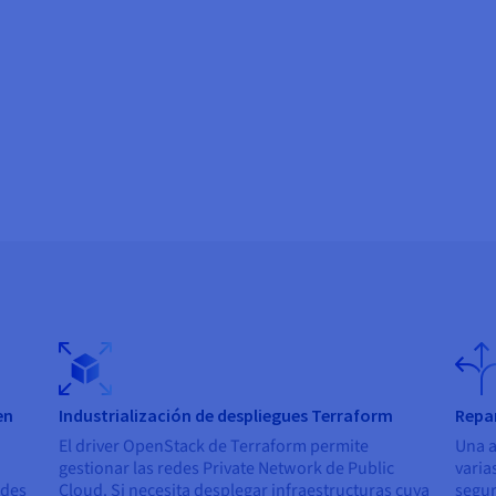
:
en
Industrialización de despliegues Terraform
Repar
El driver OpenStack de Terraform permite
Una a
gestionar las redes Private Network de Public
varias
edes
Cloud. Si necesita desplegar infraestructuras cuya
segur