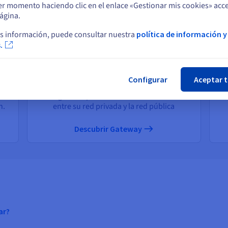
er momento haciendo clic en el enlace «Gestionar mis cookies» acce
Seleccione otro sitio web
ágina.
s información, puede consultar nuestra
política de información y
.
Cer
re
Gateway
Configurar
Aceptar 
t
ara
Configure un punto de comunicación único
n.
entre su red privada y la red pública
Descubrir Gateway
ar?