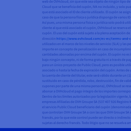
web de OVHcloud, sin que este sea objeto de ningún tipo de 
Cloud que se beneficia del cupón, IVA no incluido, y solo pu
que está asociado el ID de cliente utilizado. El cupón se asig
caso de que la persona física o jurídica disponga de varios ID
Así pues, una misma persona física o jurídica solo podrá util
cliente al que está asociado el cupón, OVHcloud se reserva el
cupón. El uso del cupón está sujeto a la plena aceptación de 
dirección
https://www.ovhcloud.com/es-es/terms-and-c
utilizados en el marco de los niveles de servicio (SLA) y las
importe en concepto de penalización en caso de incumplimient
cantidades abonadas por encima del cupón. El cupón no es i
bajo ningún concepto, ni de forma gratuita ni a través de pa
para un único proyecto de Public Cloud, pero es posible uti
asociado o hasta la fecha de expiración del cupón. Antes de 
la cuenta de cliente del titular, este será válido durante un
sustituido en caso de pérdida, robo, destrucción, fin de val
cupones por parte de una misma persona), OVHcloud se reserva
abonar a OVHcloud el pago íntegro de los importes correspo
Dentro de los límites autorizados por la legislación vigente
empresas Afiliadas de OVH Groupe SA (537 407 926 Registro M
el servicio Public Cloud beneficiario del cupón (denominada
que controlan OVH Groupe SA o con las que OVH Groupe SA se 
francés, por lo que este control puede ser directo o indirec
sujetas al derecho francés. Todo litigio que no se resuelva 