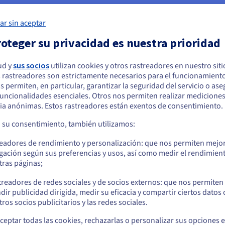
ar sin aceptar
oteger su privacidad es nuestra prioridad
ud y
sus socios
utilizan cookies y otros rastreadores en nuestro sit
 rastreadores son estrictamente necesarios para el funcionamiento
arece que está ubicado en Estados Unidos
 the internet that responds to user requests and
os permiten, en particular, garantizar la seguridad del servicio o as
tes, applications and platforms. Es administrado por una
 funcionalidades esenciales. Otros nos permiten realizar medicione
quiere hacer un pedido desde Estados Unidos, deberá buscar el sitio web
veedor de servicios cloud.
ia anónimas. Estos rastreadores están exentos de consentimiento.
cuado y crear una cuenta.
a su consentimiento, también utilizamos:
Ve a la página web Estados Unidos
readores de rendimiento y personalización: que nos permiten mejo
us.ovhcloud.com/
public-cloud
Inglés
USD - $
gación según sus preferencias y usos, así como medir el rendimien
tras páginas;
o
treadores de redes sociales y de socios externos: que nos permiten
dir publicidad dirigida, medir su eficacia y compartir ciertos datos
nteresarle
Permanezca en el sitio web actual
ros socios publicitarios y las redes sociales.
ceptar todas las cookies, rechazarlas o personalizar sus opciones 