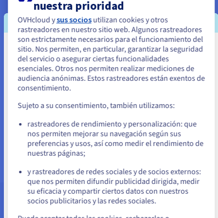
nuestra prioridad
OVHcloud y
sus socios
utilizan cookies y otros
rastreadores en nuestro sitio web. Algunos rastreadores
son estrictamente necesarios para el funcionamiento del
sitio. Nos permiten, en particular, garantizar la seguridad
Parece que está ubicado en Estados
del servicio o asegurar ciertas funcionalidades
Unidos
esenciales. Otros nos permiten realizar mediciones de
audiencia anónimas. Estos rastreadores están exentos de
Si quiere hacer un pedido desde Estados Unidos, deberá buscar el
consentimiento.
sitio web adecuado y crear una cuenta.
¿Quieres vender tus productos y servicios
directamente en internet? Crea un sitio web de e-
Sujeto a su consentimiento, también utilizamos:
commerce eficiente y de bajo coste, utilizando el CMS
Ve a la página web Estados Unidos
PrestaShop.
rastreadores de rendimiento y personalización: que
us.ovhcloud.com/
Inglés
USD - $
nos permiten mejorar su navegación según sus
Más información
preferencias y usos, así como medir el rendimiento de
nuestras páginas;
o
y rastreadores de redes sociales y de socios externos:
Permanezca en el sitio web actual
que nos permiten difundir publicidad dirigida, medir
su eficacia y compartir ciertos datos con nuestros
socios publicitarios y las redes sociales.
Asistencia y soporte
Seleccione otro sitio web