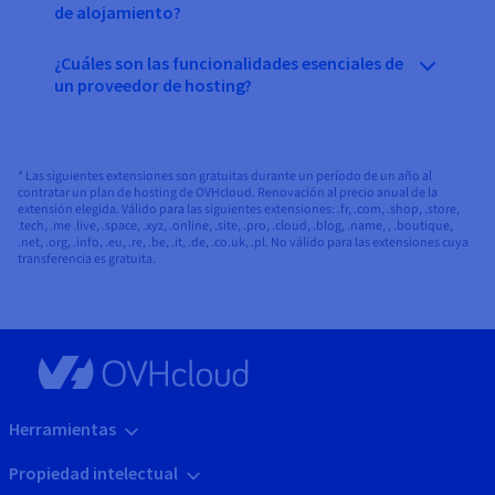
de alojamiento?
¿Cuáles son las funcionalidades esenciales de
un proveedor de hosting?
* Las siguientes extensiones son gratuitas durante un período de un año al
contratar un plan de hosting de OVHcloud. Renovación al precio anual de la
extensión elegida. Válido para las siguientes extensiones: .fr, .com, .shop, .store,
.tech, .me .live, .space, .xyz, .online, .site, .pro, .cloud, .blog, .name, , .boutique,
.net, .org, .info, .eu, .re, .be, .it, .de, .co.uk, .pl. No válido para las extensiones cuya
transferencia es gratuita.
Herramientas
Propiedad intelectual