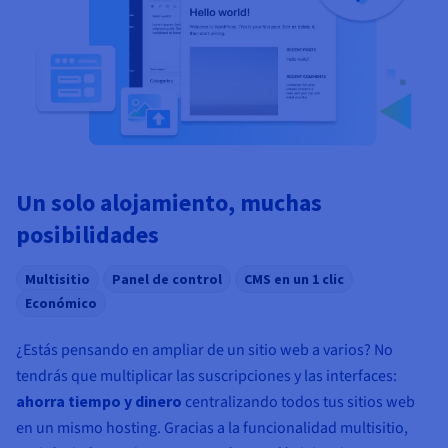
Documentación
Documentación
Documentación
Precios
Roadmap & Changelog
Roadmap & Changelog
Roadmap & Changelog
Observabilidad
Disponibilidad por regiones
Documentación
Roadmap & Changelog
Roadmap y Changelog
Un solo alojamiento, muchas
posibilidades
Multisitio
Panel de control
CMS en un 1 clic
Económico
¿Estás pensando en ampliar de un sitio web a varios? No
tendrás que multiplicar las suscripciones y las interfaces:
ahorra tiempo y dinero
centralizando todos tus sitios web
en un mismo hosting. Gracias a la funcionalidad multisitio,