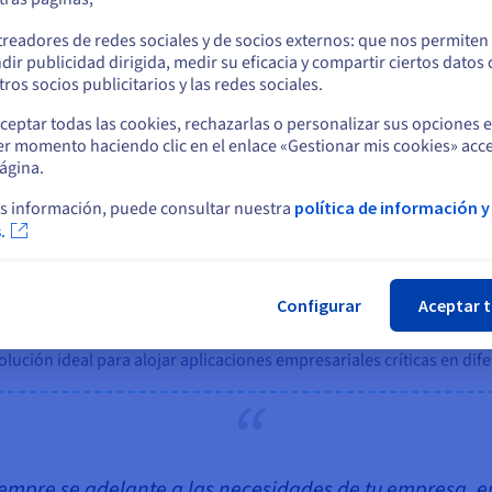
a actividad, elegir el momento óptimo e implicar a los usuarios fina
o
treadores de redes sociales y de socios externos: que nos permiten
proveedor de confianza que les ofreciera una infraestructura escala
dir publicidad dirigida, medir su eficacia y compartir ciertos datos
o rendimiento y la alta disponibilidad de la plataforma, ofreciendo 
Permanezca en el sitio web actual
ros socios publicitarios y las redes sociales.
ceptar todas las cookies, rechazarlas o personalizar sus opciones 
er momento haciendo clic en el enlace «Gestionar mis cookies» acce
Seleccione otro sitio web
ágina.
s información, puede consultar nuestra
política de información y
.
Cer
con una solución de red definida por software
tura on-premises, el equipo de Arcade Beauty optó por uno de los 
Configurar
Aceptar 
a de VMware. Su ancho de banda de gran capacidad, su fiabilidad y s
lución ideal para alojar aplicaciones empresariales críticas en dif
siempre se adelante a las necesidades de tu empresa,