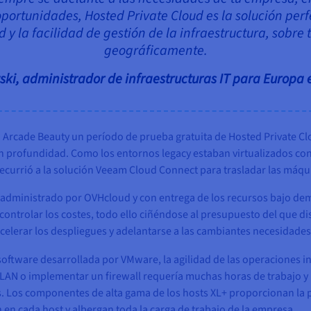
oportunidades, Hosted Private Cloud es la solución per
ad y la facilidad de gestión de la infraestructura, sobre
geográficamente.
ki, administrador de infraestructuras IT para Europa
a Arcade Beauty un período de prueba gratuita de Hosted Private Cl
n profundidad. Como los entornos legacy estaban virtualizados con 
ecurrió a la solución Veeam Cloud Connect para trasladar las máquin
administrado por OVHcloud y con entrega de los recursos bajo dem
ntrolar los costes, todo ello ciñéndose al presupuesto del que di
acelerar los despliegues y adelantarse a las cambiantes necesidade
r software desarrollada por VMware, la agilidad de las operacione
VLAN o implementar un firewall requería muchas horas de trabajo y
s. Los componentes de alta gama de los hosts XL+ proporcionan la p
en cada host y albergan toda la carga de trabajo de la empresa.