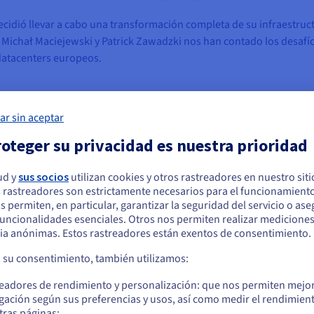
ecidió llevar a cabo una transformación completa de su infraestruc
 Michał Maciejewski y Patrick Zawadzki nos han contado los desafío
datacenters europeos.
ar sin aceptar
oteger su privacidad es nuestra prioridad
ud y
sus socios
utilizan cookies y otros rastreadores en nuestro sit
l, Arcade Beauty tiene una extensa y compleja infraestructura info
 rastreadores son estrictamente necesarios para el funcionamiento
arece que está ubicado en Estados Unidos
os permiten, en particular, garantizar la seguridad del servicio o as
cipios de 2017, su infraestructura en Europa, que incluía cuatro se
 funcionalidades esenciales. Otros nos permiten realizar medicione
quiere hacer un pedido desde Estados Unidos, deberá buscar el sitio web
(uno para cada centro de producción), estaba repartida entre difer
ia anónimas. Estos rastreadores están exentos de consentimiento.
cuado y crear una cuenta.
do la cooperación entre sus diversas localizaciones. Para lograr la
a su consentimiento, también utilizamos:
acy hacia una plataforma cloud y consolidarlos, así como desplega
Ve a la página web Estados Unidos
readores de rendimiento y personalización: que nos permiten mejo
us.ovhcloud.com/
Inglés
USD - $
 planificación minuciosa y una estrategia adecuada. Algunos de los
gación según sus preferencias y usos, así como medir el rendimien
tras páginas;