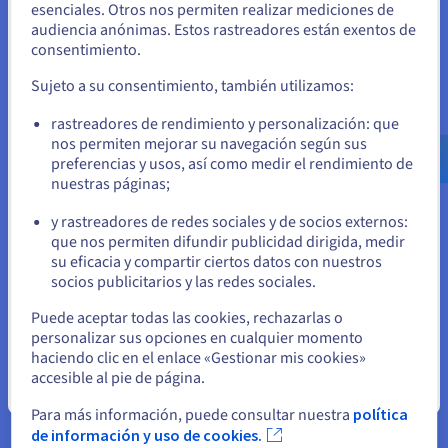
cuando lo necesite, y todos los servidores están
Unidos
esenciales. Otros nos permiten realizar mediciones de
conectados a través del
vRack
para garantizar una
audiencia anónimas. Estos rastreadores están exentos de
Si quiere hacer un pedido desde Estados Unidos, deberá buscar
consentimiento.
conexión de red privada totalmente segura.
el sitio web adecuado y crear una cuenta.
Sujeto a su consentimiento, también utilizamos:
Ve a la página web Estados Unidos
rastreadores de rendimiento y personalización: que
Externalizar nuestra
us.ovhcloud.com/
Inglés
USD - $
nos permiten mejorar su navegación según sus
infraestructura con un proveedor
preferencias y usos, así como medir el rendimiento de
como OVHcloud nos ha permitido
nuestras páginas;
o
disfrutar de una mayor seguridad
y rastreadores de redes sociales y de socios externos:
a nivel de red y de la fuente de
Permanezca en el sitio web actual
que nos permiten difundir publicidad dirigida, medir
alimentación.
su eficacia y compartir ciertos datos con nuestros
socios publicitarios y las redes sociales.
Stéphane Godin, Software
Seleccione otro sitio web
Puede aceptar todas las cookies, rechazarlas o
Development Manager de Medria
personalizar sus opciones en cualquier momento
Technologies
haciendo clic en el enlace «Gestionar mis cookies»
accesible al pie de página.
Cerrar
Para más información, puede consultar nuestra
política
de información y uso de cookies.