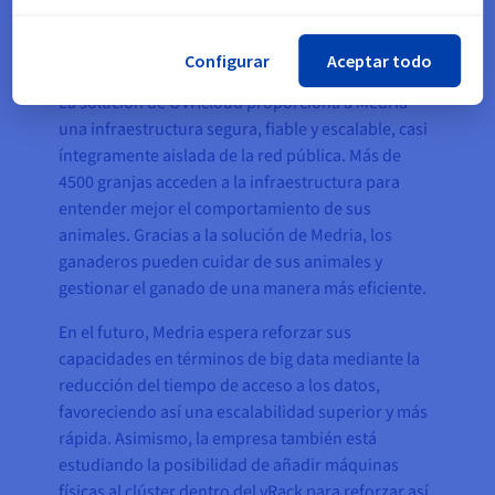
El resultado
Configurar
Aceptar todo
La solución de OVHcloud proporciona a Medria
una infraestructura segura, fiable y escalable, casi
íntegramente aislada de la red pública. Más de
4500 granjas acceden a la infraestructura para
entender mejor el comportamiento de sus
animales. Gracias a la solución de Medria, los
ganaderos pueden cuidar de sus animales y
gestionar el ganado de una manera más eficiente.
En el futuro, Medria espera reforzar sus
capacidades en términos de big data mediante la
reducción del tiempo de acceso a los datos,
favoreciendo así una escalabilidad superior y más
rápida. Asimismo, la empresa también está
estudiando la posibilidad de añadir máquinas
físicas al clúster dentro del vRack para reforzar así