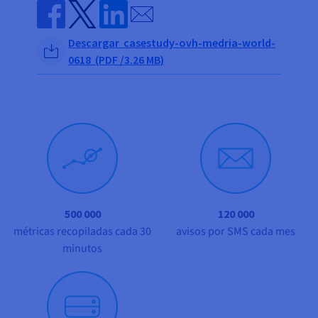
Documentación
Documentación
Documentación
Send by email
Precios
Roadmap & Changelog
Roadmap & Changelog
Roadmap & Changelog
Observabilidad
Disponibilidad por regiones
Share on Facebook
Share on Twitter
Share on Linkedin
Descargar casestudy-ovh-medria-world-
Documentación
0618 (PDF /3.26 MB)
Roadmap & Changelog
Roadmap y Changelog
500 000
120 000
métricas recopiladas cada 30
avisos por SMS cada mes
minutos