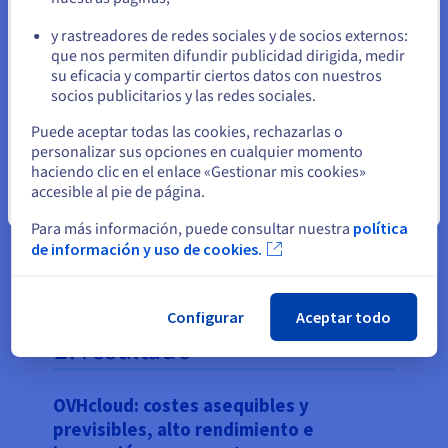
y rastreadores de redes sociales y de socios externos:
Permanezca en el sitio web actual
que nos permiten difundir publicidad dirigida, medir
su eficacia y compartir ciertos datos con nuestros
socios publicitarios y las redes sociales.
Seleccione otro sitio web
Puede aceptar todas las cookies, rechazarlas o
personalizar sus opciones en cualquier momento
haciendo clic en el enlace «Gestionar mis cookies»
accesible al pie de página.
Cerrar
Para más información, puede consultar nuestra
política
de información y uso de cookies.
Configurar
Aceptar todo
El resultado
OVHcloud: costes asequibles y
previsibles, alto rendimiento e