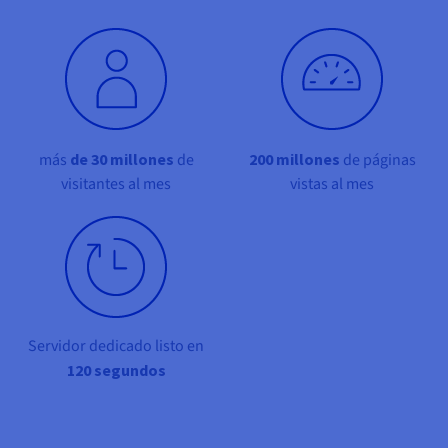
Documentación
Documentación
Documentación
Precios
Roadmap & Changelog
Roadmap & Changelog
Roadmap & Changelog
Observabilidad
Disponibilidad por regiones
Documentación
Roadmap & Changelog
Roadmap y Changelog
más
de 30 millones
de
200 millones
de páginas
visitantes al mes
vistas al mes
Servidor dedicado listo en
120 segundos