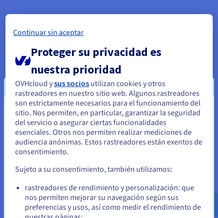
Stefano Molisso, System Admin
Lead, Citynews
Continuar sin aceptar
Proteger su privacidad es
nuestra prioridad
El Smart Cloud de OVHcloud: simple, multilocal,
OVHcloud y
sus socios
utilizan cookies y otros
rastreadores en nuestro sitio web. Algunos rastreadores
accesible, reversible y transparente.
son estrictamente necesarios para el funcionamiento del
sitio. Nos permiten, en particular, garantizar la seguridad
Parece que está ubicado en Estados
del servicio o asegurar ciertas funcionalidades
Unidos
esenciales. Otros nos permiten realizar mediciones de
audiencia anónimas. Estos rastreadores están exentos de
Si quiere hacer un pedido desde Estados Unidos, deberá buscar
consentimiento.
el sitio web adecuado y crear una cuenta.
Sujeto a su consentimiento, también utilizamos:
Ve a la página web Estados Unidos
rastreadores de rendimiento y personalización: que
us.ovhcloud.com/
Inglés
USD - $
nos permiten mejorar su navegación según sus
preferencias y usos, así como medir el rendimiento de
nuestras páginas;
o