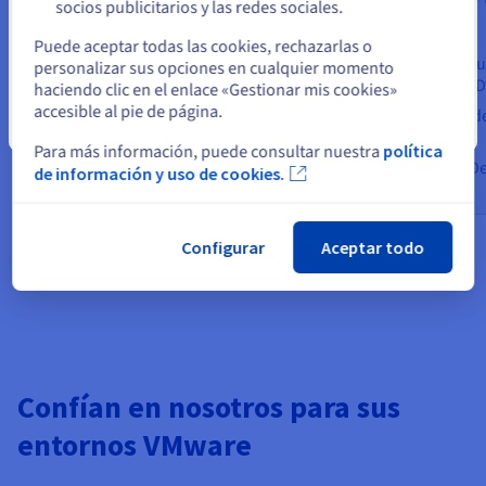
socios publicitarios y las redes sociales.
Casos de uso
Seleccione otro sitio web
Casos de uso
Puede aceptar todas las cookies, rechazarlas o
Infraestructura reducida (<12
Plan de rec
personalizar sus opciones en cualquier momento
vCPU)
desastres (
haciendo clic en el enlace «Gestionar mis cookies»
Migración a la nube (Move to
accesible al pie de página.
Migración de
Cloud)
Cerrar
Shift)
Para más información, puede consultar nuestra
política
Desarrollo/pruebas
Software-De
de información y uso de cookies.
Configurar
Aceptar todo
Confían en nosotros para sus
entornos VMware