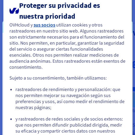
Proteger su privacidad es
VMware on OVHcloud
nuestra prioridad
OVHcloud y
sus socios
utilizan cookies y otros
rastreadores en nuestro sitio web. Algunos rastreadores
Public VCF as a Service
Managed 
son estrictamente necesarios para el funcionamiento del
vSphere
sitio. Nos permiten, en particular, garantizar la seguridad
Parece que está ubicado en Estados
Desde
del servicio o asegurar ciertas funcionalidades
299 €
Unidos
Desde
esenciales. Otros nos permiten realizar mediciones de
2.476 
audiencia anónimas. Estos rastreadores están exentos de
/mes + IVA
Si quiere hacer un pedido desde Estados Unidos, deberá buscar
consentimiento.
el sitio web adecuado y crear una cuenta.
/mes + IVA
Sujeto a su consentimiento, también utilizamos:
Más información
Ve a la página web Estados Unidos
rastreadores de rendimiento y personalización: que
us.ovhcloud.com/
Inglés
USD - $
Más 
nos permiten mejorar su navegación según sus
Infraestructura compartida y
preferencias y usos, así como medir el rendimiento de
gestionada
nuestras páginas;
o
Infraestruct
99,95 % de SLA
gestionada
y rastreadores de redes sociales y de socios externos:
Permanezca en el sitio web actual
Basado en VMware Cloud
99,95 % de 
que nos permiten difundir publicidad dirigida, medir
Foundation (VCF)
su eficacia y compartir ciertos datos con nuestros
Modular (vS