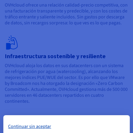
OVHcloud ofrece una relación calidad-precio competitiva, con
una facturación transparente y predecible, y con los costes de
tráfico entrante y saliente incluidos. Sin gastos por descarga
de datos, sin recargos sorpresa: lo que ves es lo que pagas.
Infraestructura sostenible y resiliente
OVHcloud aloja los datos en sus datacenters con un sistema
de refrigeración por agua (watercooling), alcanzando los
mejores índices PUE/WUE del sector. Es por ello que VMware
by Broadcom nos ha otorgado la designación «Zero Carbon
Committed». Actualmente, OVHcloud gestiona más de 500 000
servidores en 46 datacenters repartidos en cuatro
continentes.
Continuar sin aceptar
Nuestros servicios gestionados de