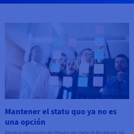
Documentación
Documentación
Documentación
Precios
Roadmap & Changelog
Roadmap & Changelog
Roadmap & Changelog
Observabilidad
Disponibilidad por regiones
Documentación
Roadmap & Changelog
Roadmap y Changelog
Mantener el statu quo ya no es
una opción
Desde la adquisición de VMware por parte de Broadcom, las