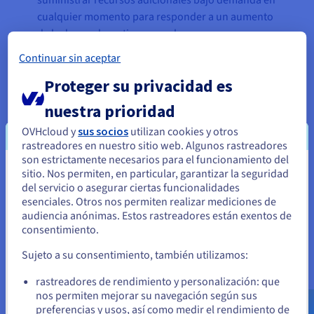
suministrar recursos adicionales bajo demanda en
cualquier momento para responder a un aumento
de la demanda en tiempo real.
Continuar sin aceptar
Proteger su privacidad es
La disponibilidad de potentes
arquitecturas CPU y GPU de
nuestra prioridad
última generación como las
OVHcloud y
sus socios
utilizan cookies y otros
NVIDIA Tesla V100 en instancias
rastreadores en nuestro sitio web. Algunos rastreadores
son estrictamente necesarios para el funcionamiento del
flexibles es imprescindible para
sitio. Nos permiten, en particular, garantizar la seguridad
Parece que está ubicado en Estados
que la plataforma gestione de
del servicio o asegurar ciertas funcionalidades
forma eficaz las cargas de
Unidos
esenciales. Otros nos permiten realizar mediciones de
trabajo de IA durante el
audiencia anónimas. Estos rastreadores están exentos de
Si quiere hacer un pedido desde Estados Unidos, deberá buscar
consentimiento.
entrenamiento y la ejecución de
el sitio web adecuado y crear una cuenta.
algoritmos avanzados. Al
Sujeto a su consentimiento, también utilizamos:
disponer de un Public Cloud
Ve a la página web Estados Unidos
rastreadores de rendimiento y personalización: que
flexible y a la vez seguro,
us.ovhcloud.com/
Inglés
USD - $
nos permiten mejorar su navegación según sus
podemos aprovechar toda la
preferencias y usos, así como medir el rendimiento de