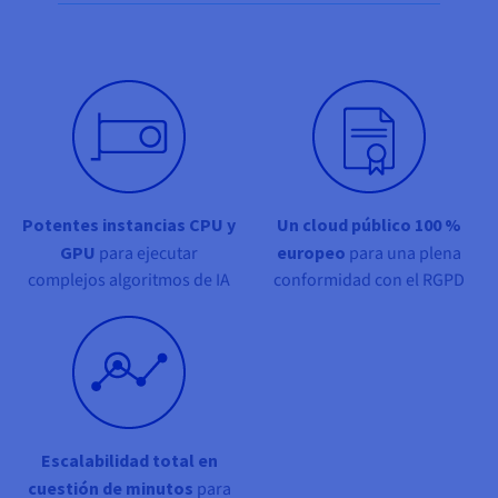
Documentación
Documentación
Documentación
Share on Facebook
Share on Twitter
Share on Linkedin
Precios
Roadmap & Changelog
Roadmap & Changelog
Roadmap & Changelog
Observabilidad
Disponibilidad por regiones
Documentación
Roadmap & Changelog
Roadmap y Changelog
Potentes instancias CPU y
Un cloud público 100 %
GPU
para ejecutar
europeo
para una plena
complejos algoritmos de IA
conformidad con el RGPD
Escalabilidad total en
cuestión de minutos
para