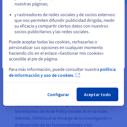
potencia de la IA con una
nuestras páginas;
o
excelente relación rendimiento-
y rastreadores de redes sociales y de socios externos:
precio.
Permanezca en el sitio web actual
que nos permiten difundir publicidad dirigida, medir
Agata Chudzinska, cofundadora y
su eficacia y compartir ciertos datos con nuestros
responsable de IA en Policy-
socios publicitarios y las redes sociales.
Insider.AI
Seleccione otro sitio web
Puede aceptar todas las cookies, rechazarlas o
personalizar sus opciones en cualquier momento
haciendo clic en el enlace «Gestionar mis cookies»
La plataforma Policy-Insider.AI funciona
accesible al pie de página.
Cerrar
principalmente en uno de los
datacenters
de
Para más información, puede consultar nuestra
política
OVHcloud en Francia, garantizando así el
de información y uso de cookies.
cumplimiento de todas las regulaciones europeas
en materia de datos y privacidad, así como de
exigentes estándares de seguridad. Los servidores
Configurar
Aceptar todo
de alta calidad de OVHcloud, fabricados en los
centros de producción del grupo, ejecutan todos
los entornos de IA de Policy-Insider.AI en la nube.
Además, OVHcloud se encarga de la investigación y
el desarrollo de las funcionalidades y los