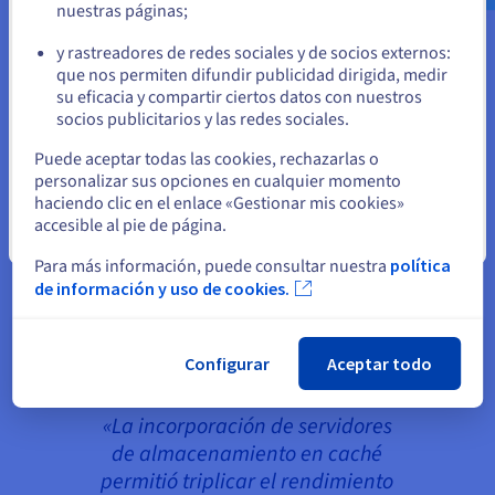
internos.
nuestras páginas;
o
La arquitectura
Kubernetes
, por su parte, permite
y rastreadores de redes sociales y de socios externos:
Permanezca en el sitio web actual
que nos permiten difundir publicidad dirigida, medir
una escalabilidad horizontal automática
su eficacia y compartir ciertos datos con nuestros
(«Horizontal Auto-scaling»). De esta manera, es
socios publicitarios y las redes sociales.
posible añadir dinámicamente nodos dentro de
Seleccione otro sitio web
los clústeres, según los límites definidos por la
Puede aceptar todas las cookies, rechazarlas o
personalizar sus opciones en cualquier momento
configuración de los
pools de nodos
.
haciendo clic en el enlace «Gestionar mis cookies»
accesible al pie de página.
Finalmente, se emplean mecanismos de caché
Cerrar
integrados que mejoran el rendimiento al guardar
Para más información, puede consultar nuestra
política
temporalmente en memoria los resultados de las
de información y uso de cookies.
consultas, incluidas las más complejas o
voluminosas.
Configurar
Aceptar todo
«La incorporación de servidores
de almacenamiento en caché
permitió triplicar el rendimiento