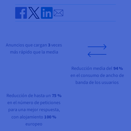
Documentación
Documentación
Documentación
Precios
Roadmap & Changelog
Roadmap & Changelog
Roadmap & Changelog
Observabilidad
Send by email
Disponibilidad por regiones
Documentación
Share on Facebook
Share on Twitter
Share on Linkedin
Roadmap & Changelog
Roadmap y Changelog
Anuncios que cargan
3
veces
más rápido que la media
Reducción media del
94 %
en el consumo de ancho de
banda de los usuarios
Reducción de hasta un
75 %
en el número de peticiones
para una mejor respuesta,
con alojamiento
100 %
europeo