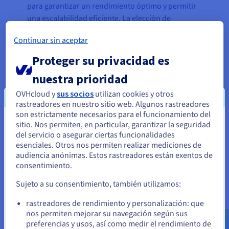
para garantizar un rendimiento óptimo y permitir
una escalabilidad eficiente. La elección de
Kubernetes fue, por tanto, una decisión natural.
Continuar sin aceptar
En primer lugar, un sistema de DNS distribuye las
Proteger su privacidad es
solicitudes hacia la infraestructura más cercana
geográficamente. Por ejemplo, una solicitud
nuestra prioridad
procedente de América del Norte se redirige a un
OVHcloud y
sus socios
utilizan cookies y otros
clúster ubicado en Beauharnois (Canadá),
rastreadores en nuestro sitio web. Algunos rastreadores
mientras que una solicitud desde Europa será
son estrictamente necesarios para el funcionamiento del
sitio. Nos permiten, en particular, garantizar la seguridad
procesada por un clúster localizado en esa región.
Parece que está ubicado en Estados
del servicio o asegurar ciertas funcionalidades
Las reglas de ponderación personalizables y
Unidos
esenciales. Otros nos permiten realizar mediciones de
precisas permiten repartir la carga entre los
audiencia anónimas. Estos rastreadores están exentos de
Si quiere hacer un pedido desde Estados Unidos, deberá buscar
distintos clúesteres.
consentimiento.
el sitio web adecuado y crear una cuenta.
Al tratarse de una infraestructura stateless, esta se
Sujeto a su consentimiento, también utilizamos:
complementa con
bases de datos administradas
,
Ve a la página web Estados Unidos
rastreadores de rendimiento y personalización: que
además de las bases alojadas en servidores físicos,
us.ovhcloud.com/
Inglés
USD - $
nos permiten mejorar su navegación según sus
las cuales son gestionadas por los equipos
preferencias y usos, así como medir el rendimiento de