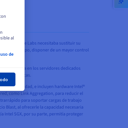
 con
en
sible al
o tanto, Bware Labs necesitaba sustituir su
 al mismo tiempo, disponer de un mayor control
 uso de
rar
ución perfecta en los servidores dedicados
ejas y críticas.
todo
y alta velocidad, e incluyen hardware Intel®
red, como Link Aggregation, para reducir el
trarrápido para soportar cargas de trabajo
io Blast, al ofrecerle la capacidad necesaria
a Intel SGX, por su parte, permitía proteger