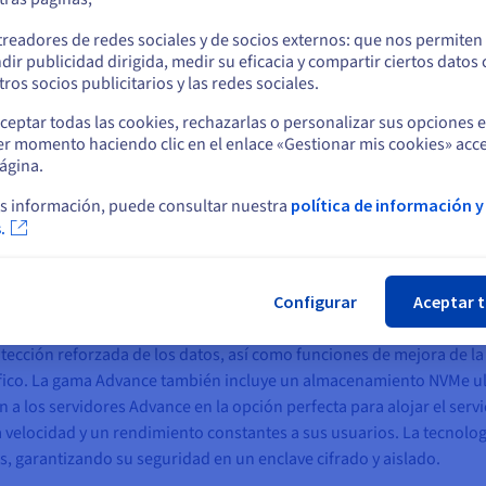
o
treadores de redes sociales y de socios externos: que nos permiten
dir publicidad dirigida, medir su eficacia y compartir ciertos datos
Permanezca en el sitio web actual
ros socios publicitarios y las redes sociales.
ceptar todas las cookies, rechazarlas o personalizar sus opciones 
er momento haciendo clic en el enlace «Gestionar mis cookies» acce
Seleccione otro sitio web
tes usuarios, por lo que el rendimiento puede verse afectado. Por l
ágina.
edicado con el que poder gestionar mejor el aumento del tráfico y,
s información, puede consultar nuestra
política de información y
.
Cer
e los principales proveedores de cloud, Bware Labs encontró la sol
idores especialmente diseñados para alojar infraestructuras compl
Configurar
Aceptar 
s de última generación, ofrecen conectividad de alto rendimiento 
ección reforzada de los datos, así como funciones de mejora de la 
áfico. La gama Advance también incluye un almacenamiento NVMe ul
a los servidores Advance en la opción perfecta para alojar el servic
 velocidad y un rendimiento constantes a sus usuarios. La tecnologí
os, garantizando su seguridad en un enclave cifrado y aislado.