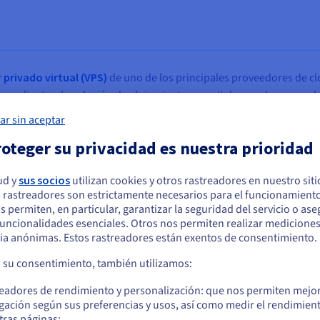
 privado virtual (VPS)
de uno de los principales proveedores de cl
sus clientes, la solución de alojamiento necesitaba escalar para ad
 infraestructura y de red y, al mismo tiempo, en una reducción del
ar sin aceptar
 poder escalar fácilmente y, al mismo tiempo, optimizar los costes y
oteger su privacidad es nuestra prioridad
ud y
sus socios
utilizan cookies y otros rastreadores en nuestro sit
 rastreadores son estrictamente necesarios para el funcionamiento
arece que está ubicado en Estados Unidos
os permiten, en particular, garantizar la seguridad del servicio o as
cloud ha dado muy buenos resultados desde que empeza
 funcionalidades esenciales. Otros nos permiten realizar medicione
quiere hacer un pedido desde Estados Unidos, deberá buscar el sitio web
 nuestro gestor de cuentas. Nos encanta colaborar co
ia anónimas. Estos rastreadores están exentos de consentimiento.
cuado y crear una cuenta.
profesionales, y OVHcloud nos ofrece esta posibilidad.
a su consentimiento, también utilizamos:
Flavian Manea, CEO de Bware Labs
Ve a la página web Estados Unidos
readores de rendimiento y personalización: que nos permiten mejo
us.ovhcloud.com/
Inglés
USD - $
gación según sus preferencias y usos, así como medir el rendimien
tras páginas;