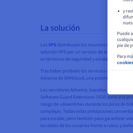
y ras
difun
nuest
La solución
Puede a
cualqui
Los
VPS
distribuyen los recursos entre diferen
pie de p
solución VPS por un servicio de alojamiento d
Para má
en términos de seguridad y escalabilidad.
cookies
Tras haber probado los servicios de algunos d
Advance de OVHcloud, una potente gama de serv
Los servidores Advance, basados en componente
Software Guard Extensions (SGX) para una prot
riesgo de «downtime» durante los picos de tr
complejas. Todas estas prestaciones convertían 
para escalar, pero también para garantizar una
los datos de los usuarios frente a robos y dañ