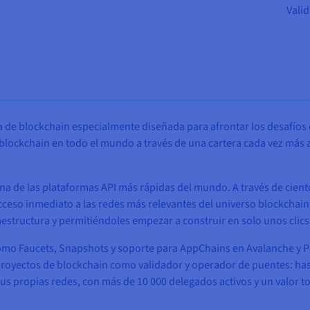
Vali
a de blockchain especialmente diseñada para afrontar los desafío
a blockchain en todo el mundo a través de una cartera cada vez más
 una de las plataformas API más rápidas del mundo. A través de cie
cceso inmediato a las redes más relevantes del universo blockchain,
estructura y permitiéndoles empezar a construir en solo unos clics
o Faucets, Snapshots y soporte para AppChains en Avalanche y Pol
proyectos de blockchain como validador y operador de puentes: ha
us propias redes, con más de 10 000 delegados activos y un valor t