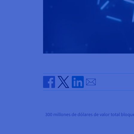
Send by email
Share on Facebook
Share on Twitter
Share on Linkedin
300 millones de dólares de valor total bloq