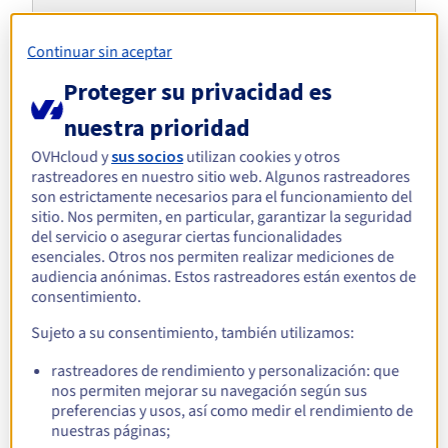
Documentación
Documentación
Roadmap & Changelog
Precios
Roadmap & Changelog
Roadmap & Changelog
Observabilidad
Disponibilidad por regiones
Continuar sin aceptar
Documentación
Roadmap & Changelog
Proteger su privacidad es
Explora servidores alternativos
Roadmap y Changelog
para HBase
nuestra prioridad
OVHcloud y
sus socios
utilizan cookies y otros
rastreadores en nuestro sitio web. Algunos rastreadores
ADVANCE-3 | AMD EPYC
ADVANCE-5 | AMD EPYC
Scale-i
son estrictamente necesarios para el funcionamiento del
Intel X
4465P
8224P
sitio. Nos permiten, en particular, garantizar la seguridad
AMD EPYC 4465P - 12c /
AMD EPYC 8224P - 24c /
16c / 32
del servicio o asegurar ciertas funcionalidades
24t
48t
esenciales. Otros nos permiten realizar mediciones de
199,99 €
289,99 €
3
Desde
/mes
Desde
/mes
Desde
audiencia anónimas. Estos rastreadores están exentos de
consentimiento.
Sujeto a su consentimiento, también utilizamos:
Descubre nuestras soluciones
rastreadores de rendimiento y personalización: que
adaptadas para tus bases de
nos permiten mejorar su navegación según sus
preferencias y usos, así como medir el rendimiento de
datos
nuestras páginas;