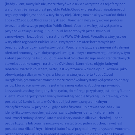
(każdy klient, nowy lub nie, może złożyć wniosek o skorzystanie z tej oferty pod
warunkiem, że nie stworzył projektu Public Cloud w przeszłości, niezależnie od
tego, czy projekt jest nadal w użyciu czy nie). Ofertę można aktywować od dnia 1
lipca 2022 godz. 00:00 (czasu paryskiego). Voucher należy aktywować podczas
tworzenia pierwszego projektu Public Cloud. Voucher ważny jest wyłącznie w
przypadku zakupu usług Public Cloud świadczonych przez OVHcloud i
zamówionych bezpośrednio na stronie WWW OVHcloud. Ponadto ważny jest we
wszystkich regionach Public Cloud, z wyłączeniem ofert bezpłatnych (np.
bezpłatnych usług w fazie testów beta). Voucher nie łączy się z innymi aktualnymi
ofertami promocyjnymi dotyczącymi usług, o których mowa w regulaminie, w tym
z ofertą promocyjną Public Cloud Free Trial. Voucher stosuje się do standardowych
stawek opublikowanych na stronie OVHcloud, które nie są objęte żadnymi
rabatami. Wartość vouchera, netto, jest wyrażona w walucie opublikowanej jako
obowiązująca dla rynku/kraju, w którym ważna jest oferta Public Cloud
uwzględniająca voucher. Voucher może zostać wykorzystany wyłącznie do opłaty
usług, których cena wyrażona jest w tej samej walucie. Voucher uprawnia do
korzystania z usług dostępnych na rynku, do którego przypisany jest identyfikator
klienta. Voucher jest przyznawany konkretnej osobie fizycznej lub prawnej, która
posiada już konto klienta w OVHcloud i jest powiązany z unikalnym
identyfikatorem (w przypadku gdy osoba fizyczna lub prawna posiada kilka
identyfikatorów, voucher jest powiązany z jednym identyfikatorem, nie ma
możliwości zmiany identyfikatora ani skorzystania z kilku voucherów). Jedna
osoba fizyczna lub prawna może wykorzystać tylko jeden voucher, nawet jeśli
posiada ona kilka różnych identyfikatorów. W przypadku wykorzystania vouchera
przez osobę posługującą się identyfikatorem innym niż identyfikator, z którym