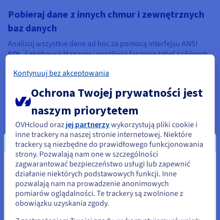
Pobieraj dane z innych chmur i zewnętrznych
baz danych
Analizuj wszystkie dane ad hoc za pomocą interfejsu ANSI
SQL
. Lakehouse Manager umożliwia łączenie tabel z różnych
silników, a nawet z różnych regionów, w ramach jednego
Kontynuuj bez akceptowania
zapytania w locie. Operacje te wykonujesz za pomocą
przyjaznego interfejsu graficznego. Twórz nowe zbiory
Ochrona Twojej prywatności jest
danych i tabele w języku DDL, tak jak w przypadku każdej
innej usługi.
naszym priorytetem
OVHcloud oraz
jej partnerzy
wykorzystują pliki cookie i
inne trackery na naszej stronie internetowej. Niektóre
trackery są niezbędne do prawidłowego funkcjonowania
strony. Pozwalają nam one w szczególności
zagwarantować bezpieczeństwo usługi lub zapewnić
Wydaje się, że znajdujesz się w
działanie niektórych podstawowych funkcji. Inne
pozwalają nam na prowadzenie anonimowych
Stany Zjednoczone
Jesteś gotowy?
pomiarów oglądalności. Te trackery są zwolnione z
obowiązku uzyskania zgody.
Jeśli chcesz złożyć zamówienie w Stany Zjednoczone, wyszukaj
odpowiednią stronę i załóż konto.