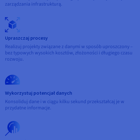
Dokumentacja
Dokumentacja
Dokumentacja
zarządzania infrastrukturą.
Cennik
Roadmap & Changelog
Roadmap & Changelog
Roadmap & Changelog
Monitorowanie
Dostępność według regionów
Dokumentacja
Roadmap & Changelog
Roadmap & Changelog
Upraszczaj procesy
Realizuj projekty związane z danymi w sposób uproszczony –
bez typowych wysokich kosztów, złożoności i długiego czasu
rozwoju.
Wykorzystuj potencjał danych
Konsoliduj dane i w ciągu kilku sekund przekształcaj je w
przydatne informacje.