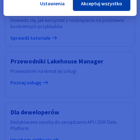
Ustawienia
Akceptuj wszystko
Inne tutoriale
Dowiedz się, jak korzystać z rozwiązania na podstawie
konkretnych przykładów
Sprawdź tutoriale
Przewodniki Lakehouse Manager
Przewodniki na temat tej usługi
Poznaj usługę
Dla deweloperów
Dedykowane zasoby do zarządzania API i SDK Data
Platform
Uruchom aplikację