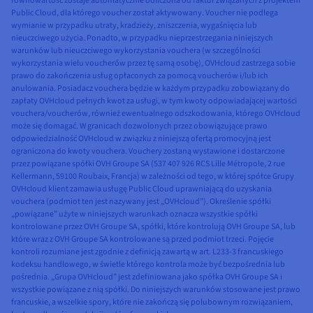
równowartość zostaje automatycznie odliczona od faktur związanych z projektem
Public Cloud, dla którego voucher został aktywowany. Voucher nie podlega
wymianie w przypadku utraty, kradzieży, zniszczenia, wygaśnięcia lub
nieuczciwego użycia. Ponadto, w przypadku nieprzestrzegania niniejszych
warunków lub nieuczciwego wykorzystania vouchera (w szczególności
wykorzystania wielu voucherów przez tę samą osobę), OVHcloud zastrzega sobie
prawo do zakończenia usług opłaconych za pomocą voucherów i/lub ich
anulowania. Posiadacz vouchera będzie w każdym przypadku zobowiązany do
zapłaty OVHcloud pełnych kwot za usługi, w tym kwoty odpowiadającej wartości
vouchera/voucherów, również ewentualnego odszkodowania, którego OVHcloud
może się domagać. W granicach dozwolonych przez obowiązujące prawo
odpowiedzialność OVHcloud w związku z niniejszą ofertą promocyjną jest
ograniczona do kwoty vouchera. Vouchery zostaną wystawione i dostarczone
przez powiązane spółki OVH Groupe SA (537 407 926 RCS Lille Métropole, 2 rue
Kellermann, 59100 Roubaix, Francja) w zależności od tego, w której spółce Grupy
OVHcloud klient zamawia usługę Public Cloud uprawniającą do uzyskania
vouchera (podmiot ten jest nazywany jest „OVHcloud”). Określenie spółki
„powiązane” użyte w niniejszych warunkach oznacza wszystkie spółki
kontrolowane przez OVH Groupe SA, spółki, które kontrolują OVH Groupe SA, lub
które wraz z OVH Groupe SA kontrolowane są przed podmiot trzeci. Pojęcie
kontroli rozumiane jest zgodnie z definicją zawartą w art. L233-3 francuskiego
kodeksu handlowego, w świetle którego kontrola może być bezpośrednia lub
pośrednia. „Grupa OVHcloud” jest zdefiniowana jako spółka OVH Groupe SA i
wszystkie powiązane z nią spółki. Do niniejszych warunków stosowane jest prawo
francuskie, a wszelkie spory, które nie zakończą się polubownym rozwiązaniem,