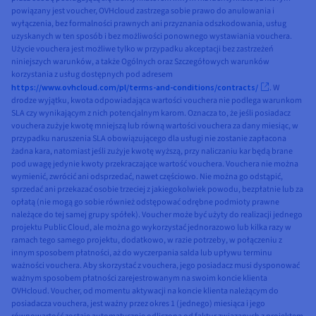
powiązany jest voucher, OVHcloud zastrzega sobie prawo do anulowania i
wyłączenia, bez formalności prawnych ani przyznania odszkodowania, usług
uzyskanych w ten sposób i bez możliwości ponownego wystawiania vouchera.
Użycie vouchera jest możliwe tylko w przypadku akceptacji bez zastrzeżeń
niniejszych warunków, a także Ogólnych oraz Szczegółowych warunków
korzystania z usług dostępnych pod adresem
https://www.ovhcloud.com/pl/terms-and-conditions/contracts/
. W
drodze wyjątku, kwota odpowiadająca wartości vouchera nie podlega warunkom
SLA czy wynikającym z nich potencjalnym karom. Oznacza to, że jeśli posiadacz
vouchera zużyje kwotę mniejszą lub równą wartości vouchera za dany miesiąc, w
przypadku naruszenia SLA obowiązującego dla usługi nie zostanie zapłacona
żadna kara, natomiast jeśli zużyje kwotę wyższą, przy naliczaniu kar będą brane
pod uwagę jedynie kwoty przekraczające wartość vouchera. Vouchera nie można
wymienić, zwrócić ani odsprzedać, nawet częściowo. Nie można go odstąpić,
sprzedać ani przekazać osobie trzeciej z jakiegokolwiek powodu, bezpłatnie lub za
opłatą (nie mogą go sobie również odstępować odrębne podmioty prawne
należące do tej samej grupy spółek). Voucher może być użyty do realizacji jednego
projektu Public Cloud, ale można go wykorzystać jednorazowo lub kilka razy w
ramach tego samego projektu, dodatkowo, w razie potrzeby, w połączeniu z
innym sposobem płatności, aż do wyczerpania salda lub upływu terminu
ważności vouchera. Aby skorzystać z vouchera, jego posiadacz musi dysponować
ważnym sposobem płatności zarejestrowanym na swoim koncie klienta
OVHcloud. Voucher, od momentu aktywacji na koncie klienta należącym do
posiadacza vouchera, jest ważny przez okres 1 (jednego) miesiąca i jego