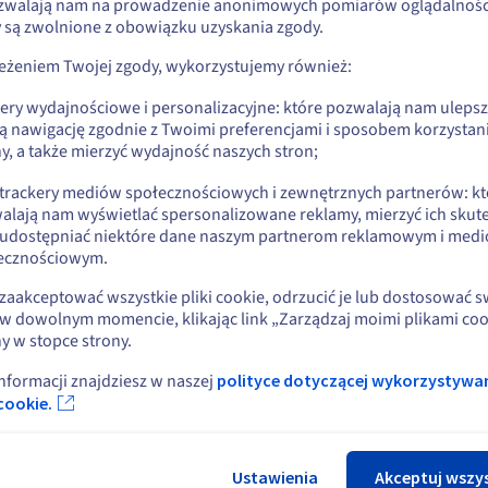
zwalają nam na prowadzenie anonimowych pomiarów oglądalności
li chcesz złożyć zamówienie w Stany Zjednoczone, wyszukaj odpowiednią
 Exchange:
y są zwolnione z obowiązku uzyskania zgody.
onę i załóż konto.
zeżeniem Twojej zgody, wykorzystujemy również:
Go to Stany Zjednoczone website
kery wydajnościowe i personalizacyjne: które pozwalają nam uleps
us.ovhcloud.com/
Angielski
USD - $
ą nawigację zgodnie z Twoimi preferencjami i sposobem korzystani
y, a także mierzyć wydajność naszych stron;
lub
trami danych
 trackery mediów społecznościowych i zewnętrznych partnerów: kt
alają nam wyświetlać spersonalizowane reklamy, mierzyć ich skut
Pozostań na bieżącej stronie
 udostępniać niektóre dane naszym partnerom reklamowym i med
ecznościowym.
Wybierz inną stronę
zaakceptować wszystkie pliki cookie, odrzucić je lub dostosować 
w dowolnym momencie, klikając link „Zarządzaj moimi plikami coo
y w stopce strony.
informacji znajdziesz w naszej
polityce dotyczącej wykorzystywa
Zamk
cookie.
Ustawienia
Akceptuj wszy