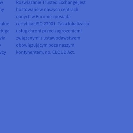
ew
Rozwiązanie Trusted Exchange jest
my
hostowane w naszych centrach
danych w Europie i posiada
calne
certyfikat ISO 27001. Taka lokalizacja
sługa
usług chroni przed zagrożeniami
wia
związanymi z ustawodawstwem
y
obowiązującym poza naszym
wcy
kontynentem, np. CLOUD Act.