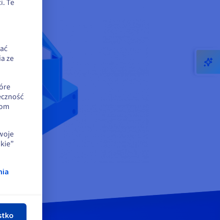
. Te
zać
a ze
óre
eczność
iom
swoje
kie”
nia
nij
stko