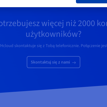
otrzebujesz więcej niż 2000 ko
użytkowników?
cloud skontaktuje się z Tobą telefonicznie. Połączenie jes
Skontaktuj się z nami