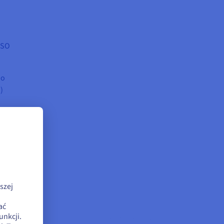
ISO
wo
)
ch
szej
ać
unkcji.