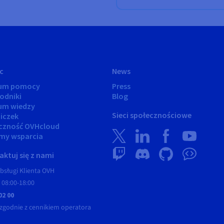
c
News
rum pomocy
Press
odniki
Blog
um wiedzy
Sieci społecznościowe
iczek
czność OVHcloud
my wsparcia
ktuj się z nami
bsługi Klienta OVH
 08:00-18:00
02 00
zgodnie z cennikiem operatora