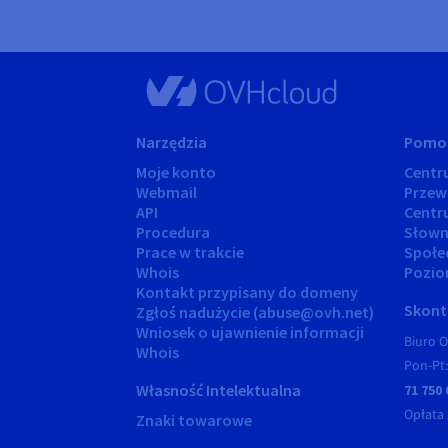
Narzędzia
Pomo
Moje konto
Cent
Webmail
Przew
API
Centr
Procedura
Słown
Prace w trakcie
Społe
Whois
Pozio
Kontakt przypisany do domeny
Skonta
Zgłoś nadużycie (abuse@ovh.net)
Wniosek o ujawnienie informacji
Biuro O
Whois
Pon-Pt:
Własność Intelektualna
71 750 
Opłata 
Znaki towarowe