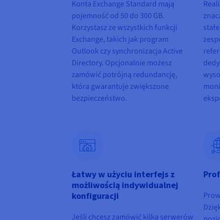
Konta Exchange Standard mają
Real
pojemność od 50 do 300 GB.
znac
Korzystasz ze wszystkich funkcji
stał
Exchange, takich jak program
zesp
Outlook czy synchronizacja Active
refe
Directory. Opcjonalnie możesz
dedy
zamówić potrójną redundancję,
wyso
która gwarantuje zwiększone
moni
bezpieczeństwo.
eksp
Łatwy w użyciu interfejs z
Pro
możliwością indywidualnej
konfiguracji
Prow
Dzię
Jeśli chcesz zamówić kilka serwerów
pozi