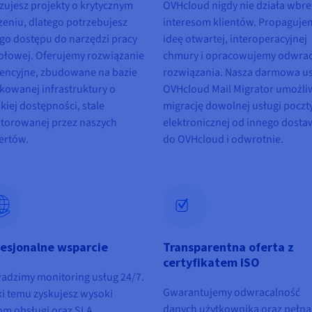
izujesz projekty o krytycznym
OVHcloud nigdy nie działa wbr
zeniu, dlatego potrzebujesz
interesom klientów. Propaguje
ego dostępu do narzędzi pracy
ideę otwartej, interoperacyjnej
ołowej. Oferujemy rozwiązanie
chmury i opracowujemy odwra
rencyjne, zbudowane na bazie
rozwiązania. Nasza darmowa u
kowanej infrastruktury o
OVHcloud Mail Migrator umożli
kiej dostępności, stale
migrację dowolnej usługi poczt
torowanej przez naszych
elektronicznej od innego dosta
ertów.
do OVHcloud i odwrotnie.
fesjonalne wsparcie
Transparentna oferta z
certyfikatem ISO
adzimy monitoring usług 24/7.
Gwarantujemy odwracalność
ki temu zyskujesz wysoki
danych użytkownika oraz pełną
om obsługi oraz SLA