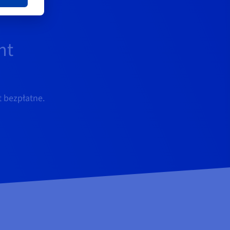
nt
t bezpłatne.