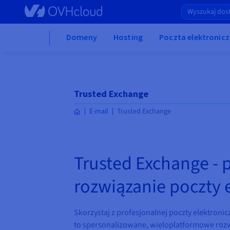
Skip to main content
Home
Domeny
Hosting
Poczta elektronicz
Trusted Exchange
E-mail
Trusted Exchange
Trusted Exchange - 
rozwiązanie poczty 
Skorzystaj z profesjonalnej poczty elektronic
to spersonalizowane, wieloplatformowe roz