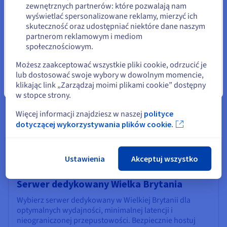
Załóż konto i włącz usługi
zewnętrznych partnerów: które pozwalają nam
Pozostań na bieżącej stronie
wyświetlać spersonalizowane reklamy, mierzyć ich
skuteczność oraz udostępniać niektóre dane naszym
Skorzystaj z zasilenia
1000 PLN
i utwórz pierwszy projekt
partnerom reklamowym i mediom
Public Cloud
Wybierz inną stronę
społecznościowym.
Zacznij teraz
Możesz zaakceptować wszystkie pliki cookie, odrzucić je
lub dostosować swoje wybory w dowolnym momencie,
klikając link „Zarządzaj moimi plikami cookie” dostępny
Zamknij
w stopce strony.
Więcej informacji znajdziesz w naszej
polityce
Odkryj nasze inne produkty w
dotyczącej wykorzystywania plików cookie.
Wielkiej Brytanii
Ustawienia
Akceptuj wszystko
Serwer dedykowany Wielka Brytania
Wybierz serwer dedykowany w Wielkiej Brytanii dla
optymalnych wydajności, minimalnej latencji i
nieograniczonej przepustowości. Bezpiecznie hostuj