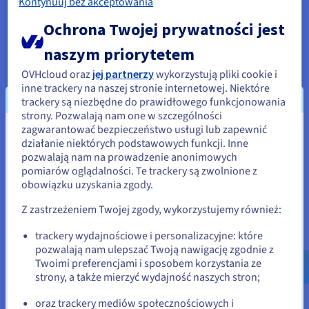
Kontynuuj bez akceptowania
platformie: symuluj, testuj i uruchamiaj algorytmy na
Ochrona Twojej prywatności jest
emulatorach i procesorach QPU.
naszym priorytetem
Sprawdź Quantum as a Service
OVHcloud oraz
jej partnerzy
wykorzystują pliki cookie i
inne trackery na naszej stronie internetowej. Niektóre
trackery są niezbędne do prawidłowego funkcjonowania
Identity, Security & Operations
strony. Pozwalają nam one w szczególności
zagwarantować bezpieczeństwo usługi lub zapewnić
Zapewnij bezpieczeństwo, monitoruj i zarządzaj Twoimi
Wydaje się, że znajdujesz się w
działanie niektórych podstawowych funkcji. Inne
usługami w OVHcloud
pozwalają nam na prowadzenie anonimowych
Stany Zjednoczone
pomiarów oglądalności. Te trackery są zwolnione z
Sprawdź Rozwiązania Identity, Security & Operations
obowiązku uzyskania zgody.
Jeśli chcesz złożyć zamówienie w Stany Zjednoczone, wyszukaj
odpowiednią stronę i załóż konto.
Z zastrzeżeniem Twojej zgody, wykorzystujemy również:
Go to Stany Zjednoczone website
trackery wydajnościowe i personalizacyjne: które
pozwalają nam ulepszać Twoją nawigację zgodnie z
us.ovhcloud.com/
Angielski
USD - $
Twoimi preferencjami i sposobem korzystania ze
Jesteś gotowy?
strony, a także mierzyć wydajność naszych stron;
lub
oraz trackery mediów społecznościowych i