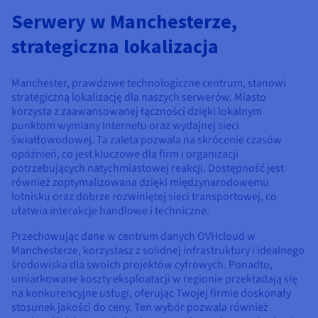
Dokumentacja
Dokumentacja
Dokumentacja
Cennik
Serwery w Manchesterze,
Roadmap & Changelog
Roadmap & Changelog
Roadmap & Changelog
Monitorowanie
Dostępność według regionów
strategiczna lokalizacja
Dokumentacja
Roadmap & Changelog
Roadmap & Changelog
Manchester, prawdziwe technologiczne centrum, stanowi
strategiczną lokalizację dla naszych serwerów. Miasto
korzysta z zaawansowanej łączności dzięki lokalnym
punktom wymiany Internetu oraz wydajnej sieci
światłowodowej. Ta zaleta pozwala na skrócenie czasów
opóźnień, co jest kluczowe dla firm i organizacji
potrzebujących natychmiastowej reakcji. Dostępność jest
również zoptymalizowana dzięki międzynarodowemu
lotnisku oraz dobrze rozwiniętej sieci transportowej, co
ułatwia interakcje handlowe i techniczne.
Przechowując dane w centrum danych OVHcloud w
Manchesterze, korzystasz z solidnej infrastruktury i idealnego
środowiska dla swoich projektów cyfrowych. Ponadto,
umiarkowane koszty eksploatacji w regionie przekładają się
na konkurencyjne usługi, oferując Twojej firmie doskonały
stosunek jakości do ceny. Ten wybór pozwala również