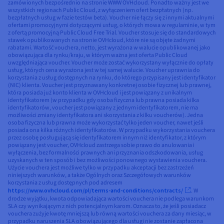
zamówionych bezpośrednio na stronie WWW OVHcloud. Ponadto ważny jest we
wszystkich regionach Public Cloud, z wyłączeniem ofert bezpłatnych (np.
bezpłatnych usług w fazie testów beta). Voucher nie łączy się z innymi aktualnymi
ofertami promocyjnymi dotyczącymi usług, o których mowa w regulaminie, w tym
z ofertą promocyjną Public Cloud Free Trial. Voucher stosuje się do standardowych
stawek opublikowanych na stronie OVHcloud, które nie są objęte żadnymi
rabatami. Wartość vouchera, netto, jest wyrażona w walucie opublikowanej jako
obowiązująca dla rynku/kraju, w którym ważna jest oferta Public Cloud
uwzględniająca voucher. Voucher może zostać wykorzystany wyłącznie do opłaty
usług, których cena wyrażona jest w tej samej walucie. Voucher uprawnia do
korzystania z usług dostępnych na rynku, do którego przypisany jest identyfikator
(NIC) klienta. Voucher jest przyznawany konkretnej osobie fizycznej lub prawnej,
która posiada już konto klienta w OVHcloud i jest powiązany z unikalnym
identyfikatorem (w przypadku gdy osoba fizyczna lub prawna posiada kilka
identyfikatorów, voucher jest powiązany z jednym identyfikatorem, nie ma
możliwości zmiany identyfikatora ani skorzystania z kilku voucherów). Jedna
osoba fizyczna lub prawna może wykorzystać tylko jeden voucher, nawet jeśli
posiada ona kilka różnych identyfikatorów. W przypadku wykorzystania vouchera
przez osobę posługującą się identyfikatorem innym niż identyfikator, z którym
powiązany jest voucher, OVHcloud zastrzega sobie prawo do anulowania i
wyłączenia, bez formalności prawnych ani przyznania odszkodowania, usług
uzyskanych w ten sposób i bez możliwości ponownego wystawienia vouchera.
Użycie vouchera jest możliwe tylko w przypadku akceptacji bez zastrzeżeń
niniejszych warunków, a także Ogólnych oraz Szczegółowych warunków
korzystania z usług dostępnych pod adresem
https://www.ovhcloud.com/pl/terms-and-conditions/contracts/
. W
drodze wyjątku, kwota odpowiadająca wartości vouchera nie podlega warunkom
SLA czy wynikającym z nich potencjalnym karom. Oznacza to, że jeśli posiadacz
vouchera zużyje kwotę mniejszą lub równą wartości vouchera za dany miesiąc, w
przypadku naruszenia SLA obowiązującego dla usługi nie zostanie zapłacona