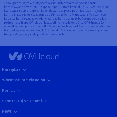
„powiązane” użyte w niniejszych warunkach oznacza wszystkie spółki
kontrolowane przez OVH Groupe SA, spółki, które kontrolują OVH Groupe SA lub
które wraz z OVH Groupe SA kontrolowane są przed podmiot trzeci. Pojęcie
kontroli rozumiane jest zgodnie z definicją zawartą w art. L233-3 francuskiego
kodeksu handlowego, w świetle którego kontrola może być bezpośrednia lub
pośrednia. „Grupa OVHcloud” jest zdefiniowana jako spółka OVH Groupe SA i
wszystkie powiązane z nią spółki. Do niniejszych warunków stosowane jest prawo
francuskie, a wszelkie spory, które nie zakończą się polubownym rozwiązaniem,
będą podlegać jurysdykcji sądów francuskich.
Narzędzia
Własność Intelektualna
Pomoc
Skontaktuj się z nami
News