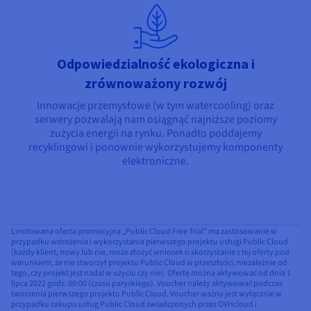
Odpowiedzialność ekologiczna i
zrównoważony rozwój
Innowacje przemysłowe (w tym watercooling) oraz
serwery pozwalają nam osiągnąć najniższe poziomy
zużycia energii na rynku. Ponadto poddajemy
recyklingowi i ponownie wykorzystujemy komponenty
elektroniczne.
Limitowana oferta promocyjna „Public Cloud Free Trial” ma zastosowanie w
przypadku wdrożenia i wykorzystania pierwszego projektu usługi Public Cloud
(każdy klient, nowy lub nie, może złożyć wniosek o skorzystanie z tej oferty pod
warunkiem, że nie stworzył projektu Public Cloud w przeszłości, niezależnie od
tego, czy projekt jest nadal w użyciu czy nie). Ofertę można aktywować od dnia 1
lipca 2022 godz. 00:00 (czasu paryskiego). Voucher należy aktywować podczas
tworzenia pierwszego projektu Public Cloud. Voucher ważny jest wyłącznie w
przypadku zakupu usług Public Cloud świadczonych przez OVHcloud i