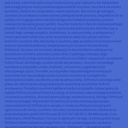
żadna kara, natomiast jeśli zużyje kwotę wyższą, przy naliczaniu kar będą brane
pod uwagę jedynie kwoty przekraczające wartość vouchera. Vouchera nie można
wymienić, zwrócić ani odsprzedać, nawet częściowo. Nie można go odstąpić,
sprzedać ani przekazać osobie trzeciej z jakiegokolwiek powodu, bezpłatnie lub za
opłatą (nie mogą go sobie również odstępować odrębne podmioty prawne
należące do tej samej grupy spółek). Voucher może być użyty do realizacji jednego
projektu Public Cloud, ale można go wykorzystać jednorazowo lub kilka razy w
ramach tego samego projektu, dodatkowo, w razie potrzeby, w połączeniu z
innym sposobem płatności, aż do wyczerpania salda lub upływu terminu
ważności vouchera. Aby skorzystać z vouchera, jego posiadacz musi dysponować
ważnym sposobem płatności zarejestrowanym na swoim koncie klienta
OVHcloud. Voucher, od momentu aktywacji na koncie klienta należącym do
posiadacza vouchera, jest ważny przez okres 1 (jednego) miesiąca i jego
równowartość zostaje automatycznie odliczona od faktur związanych z projektem
Public Cloud, dla którego voucher został aktywowany. Voucher nie podlega
wymianie w przypadku utraty, kradzieży, zniszczenia, wygaśnięcia lub
nieuczciwego użycia. Ponadto, w przypadku nieprzestrzegania niniejszych
warunków lub nieuczciwego wykorzystania vouchera (w szczególności
wykorzystania wielu voucherów przez tę samą osobę), OVHcloud zastrzega sobie
prawo do zakończenia usług opłaconych za pomocą voucherów i/lub ich
anulowania. Posiadacz vouchera będzie w każdym przypadku zobowiązany do
zapłaty OVHcloud pełnych kwot za usługi, w tym kwoty odpowiadającej wartości
vouchera/voucherów, również ewentualnego odszkodowania, którego OVHcloud
może się domagać. W granicach dozwolonych przez obowiązujące prawo
odpowiedzialność OVHcloud w związku z niniejszą ofertą promocyjną jest
ograniczona do kwoty vouchera. Vouchery zostaną wystawione i dostarczone
przez powiązane spółki OVH Groupe SA (537 407 926 RCS Lille Métropole, 2 rue
Kellermann, 59100 Roubaix, Francja) w zależności od tego, w której spółce Grupy
OVHcloud klient zamawia usługę Public Cloud uprawniającą do uzyskania
vouchera (podmiot ten jest nazywany jest „OVHcloud”). Określenie spółki