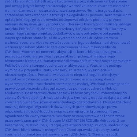
żadna kara, natomiast jeśli zużyje kwotę wyższą, przy naliczaniu kar będą brane
pod uwagę jedynie kwoty przekraczające wartość vouchera. Vouchera nie można
wymienić, zwrócić ani odsprzedać, nawet częściowo. Nie można go odstąpić,
sprzedać ani przekazać osobie trzeciej z jakiegokolwiek powodu, bezpłatnie lub za
opłatą (nie mogą go sobie również odstępować odrębne podmioty prawne
należące do tej samej grupy spółek). Voucher może być użyty do realizacji jednego
projektu Public Cloud, ale można go wykorzystać jednorazowo lub kilka razy w
ramach tego samego projektu, dodatkowo, w razie potrzeby, w połączeniu z
innym sposobem płatności, aż do wyczerpania salda lub upływu terminu
ważności vouchera. Aby skorzystać z vouchera, jego posiadacz musi dysponować
ważnym sposobem płatności zarejestrowanym na swoim koncie klienta
OVHcloud. Voucher, od momentu aktywacji na koncie klienta należącym do
posiadacza vouchera, jest ważny przez okres 1 (jednego) miesiąca i jego
równowartość zostaje automatycznie odliczona od faktur związanych z projektem
Public Cloud, dla którego voucher został aktywowany. Voucher nie podlega
wymianie w przypadku utraty, kradzieży, zniszczenia, wygaśnięcia lub
nieuczciwego użycia. Ponadto, w przypadku nieprzestrzegania niniejszych
warunków lub nieuczciwego wykorzystania vouchera (w szczególności
wykorzystania wielu voucherów przez tę samą osobę), OVHcloud zastrzega sobie
prawo do zakończenia usług opłaconych za pomocą voucherów i/lub ich
anulowania. Posiadacz vouchera będzie w każdym przypadku zobowiązany do
zapłaty OVHcloud pełnych kwot za usługi, w tym kwoty odpowiadającej wartości
vouchera/voucherów, również ewentualnego odszkodowania, którego OVHcloud
może się domagać. W granicach dozwolonych przez obowiązujące prawo
odpowiedzialność OVHcloud w związku z niniejszą ofertą promocyjną jest
ograniczona do kwoty vouchera. Vouchery zostaną wystawione i dostarczone
przez powiązane spółki OVH Groupe SA (537 407 926 RCS Lille Métropole, 2 rue
Kellermann, 59100 Roubaix, Francja) w zależności od tego, w której spółce Grupy
OVHcloud klient zamawia usługę Public Cloud uprawniającą do uzyskania
vouchera (podmiot ten jest nazywany jest „OVHcloud”). Określenie spółki