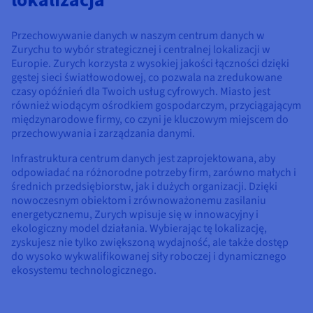
Dokumentacja
Dokumentacja
Dokumentacja
Cennik
Roadmap & Changelog
Roadmap & Changelog
Roadmap & Changelog
Monitorowanie
Dostępność według regionów
Przechowywanie danych w naszym centrum danych w
Dokumentacja
Zurychu to wybór strategicznej i centralnej lokalizacji w
Europie. Zurych korzysta z wysokiej jakości łączności dzięki
Roadmap & Changelog
Roadmap & Changelog
gęstej sieci światłowodowej, co pozwala na zredukowane
czasy opóźnień dla Twoich usług cyfrowych. Miasto jest
również wiodącym ośrodkiem gospodarczym, przyciągającym
międzynarodowe firmy, co czyni je kluczowym miejscem do
przechowywania i zarządzania danymi.
Infrastruktura centrum danych jest zaprojektowana, aby
odpowiadać na różnorodne potrzeby firm, zarówno małych i
średnich przedsiębiorstw, jak i dużych organizacji. Dzięki
nowoczesnym obiektom i zrównoważonemu zasilaniu
energetycznemu, Zurych wpisuje się w innowacyjny i
ekologiczny model działania. Wybierając tę lokalizację,
zyskujesz nie tylko zwiększoną wydajność, ale także dostęp
do wysoko wykwalifikowanej siły roboczej i dynamicznego
ekosystemu technologicznego.