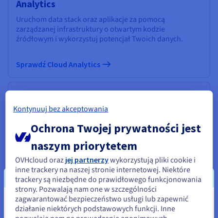
Analytics
Uruchom data stack oraz aplikacje za pomocą
zarządzanej infrastruktury o otwartym kodzie
źródłowym i wykorzystuj potencjał Twoich danych.
Sprawdź Cloud Analytics
Data Platform
Kontynuuj bez akceptowania
Realizuj i wdrażaj projekty Data & Analytics w
rekordowym czasie dzięki rozwiązaniu, które jest
Ochrona Twojej prywatności jest
kompleksowe, zintegrowane, wspierające pracę
zespołową i dostępne dla wszystkich.
naszym priorytetem
OVHcloud oraz
jej partnerzy
wykorzystują pliki cookie i
Sprawdź Data Platform
inne trackery na naszej stronie internetowej. Niektóre
trackery są niezbędne do prawidłowego funkcjonowania
strony. Pozwalają nam one w szczególności
Informatyka kwantowa
zagwarantować bezpieczeństwo usługi lub zapewnić
Wydaje się, że znajdujesz się w
działanie niektórych podstawowych funkcji. Inne
Odkrywaj informatykę kwantową dzięki zintegrowanej