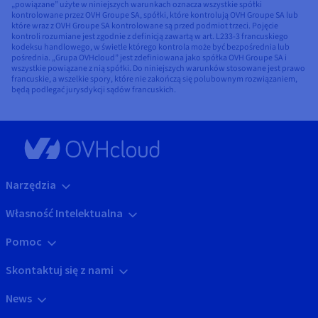
„powiązane” użyte w niniejszych warunkach oznacza wszystkie spółki
kontrolowane przez OVH Groupe SA, spółki, które kontrolują OVH Groupe SA lub
które wraz z OVH Groupe SA kontrolowane są przed podmiot trzeci. Pojęcie
kontroli rozumiane jest zgodnie z definicją zawartą w art. L233-3 francuskiego
kodeksu handlowego, w świetle którego kontrola może być bezpośrednia lub
pośrednia. „Grupa OVHcloud” jest zdefiniowana jako spółka OVH Groupe SA i
wszystkie powiązane z nią spółki. Do niniejszych warunków stosowane jest prawo
francuskie, a wszelkie spory, które nie zakończą się polubownym rozwiązaniem,
będą podlegać jurysdykcji sądów francuskich.
Narzędzia
Własność Intelektualna
Pomoc
Skontaktuj się z nami
News