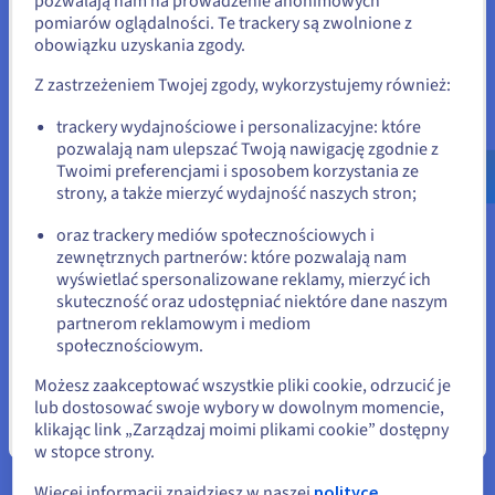
pozwalają nam na prowadzenie anonimowych
Stany Zjednoczone
platformie: symuluj, testuj i uruchamiaj algorytmy na
pomiarów oglądalności. Te trackery są zwolnione z
emulatorach i procesorach QPU.
obowiązku uzyskania zgody.
Jeśli chcesz złożyć zamówienie w Stany Zjednoczone, wyszukaj
odpowiednią stronę i załóż konto.
Z zastrzeżeniem Twojej zgody, wykorzystujemy również:
Sprawdź Quantum as a Service
Go to Stany Zjednoczone website
trackery wydajnościowe i personalizacyjne: które
pozwalają nam ulepszać Twoją nawigację zgodnie z
us.ovhcloud.com/
Angielski
USD - $
Identity, Security & Operations
Twoimi preferencjami i sposobem korzystania ze
strony, a także mierzyć wydajność naszych stron;
Zapewnij bezpieczeństwo, monitoruj i zarządzaj Twoimi
lub
usługami w OVHcloud
oraz trackery mediów społecznościowych i
zewnętrznych partnerów: które pozwalają nam
Pozostań na bieżącej stronie
wyświetlać spersonalizowane reklamy, mierzyć ich
Sprawdź Rozwiązania Identity, Security & Operations
skuteczność oraz udostępniać niektóre dane naszym
partnerom reklamowym i mediom
Wybierz inną stronę
społecznościowym.
Możesz zaakceptować wszystkie pliki cookie, odrzucić je
lub dostosować swoje wybory w dowolnym momencie,
Jesteś gotowy?
klikając link „Zarządzaj moimi plikami cookie” dostępny
Zamknij
w stopce strony.
Więcej informacji znajdziesz w naszej
polityce