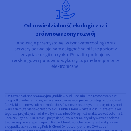
Odpowiedzialność ekologiczna i
zrównoważony rozwój
Innowacje przemysłowe (w tym watercooling) oraz
serwery pozwalają nam osiągnąć najniższe poziomy
zużycia energii na rynku. Ponadto poddajemy
recyklingowi i ponownie wykorzystujemy komponenty
elektroniczne.
Limitowana oferta promocyjna „Public Cloud Free Trial” ma zastosowanie w
przypadku wdrożenia i wykorzystania pierwszego projektu usługi Public Cloud
(każdy klient, nowy lub nie, może złożyć wniosek o skorzystanie z tej oferty pod
warunkiem, że nie stworzył projektu Public Cloud w przeszłości, niezależnie od
tego, czy projekt jest nadal w użyciu czy nie). Ofertę można aktywować od dnia 1
lipca 2022 godz. 00:00 (czasu paryskiego). Voucher należy aktywować podczas
tworzenia pierwszego projektu Public Cloud. Voucher ważny jest wyłącznie w
przypadku zakupu usług Public Cloud świadczonych przez OVHcloud i