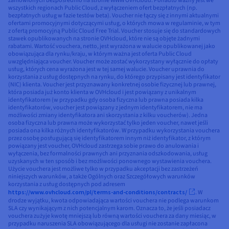
zamówionych bezpośrednio na stronie WWW OVHcloud. Ponadto ważny jest we
wszystkich regionach Public Cloud, z wyłączeniem ofert bezpłatnych (np.
bezpłatnych usług w fazie testów beta). Voucher nie łączy się z innymi aktualnymi
ofertami promocyjnymi dotyczącymi usług, o których mowa w regulaminie, w tym
z ofertą promocyjną Public Cloud Free Trial. Voucher stosuje się do standardowych
stawek opublikowanych na stronie OVHcloud, które nie są objęte żadnymi
rabatami. Wartość vouchera, netto, jest wyrażona w walucie opublikowanej jako
obowiązująca dla rynku/kraju, w którym ważna jest oferta Public Cloud
uwzględniająca voucher. Voucher może zostać wykorzystany wyłącznie do opłaty
usług, których cena wyrażona jest w tej samej walucie. Voucher uprawnia do
korzystania z usług dostępnych na rynku, do którego przypisany jest identyfikator
(NIC) klienta. Voucher jest przyznawany konkretnej osobie fizycznej lub prawnej,
która posiada już konto klienta w OVHcloud i jest powiązany z unikalnym
identyfikatorem (w przypadku gdy osoba fizyczna lub prawna posiada kilka
identyfikatorów, voucher jest powiązany z jednym identyfikatorem, nie ma
możliwości zmiany identyfikatora ani skorzystania z kilku voucherów). Jedna
osoba fizyczna lub prawna może wykorzystać tylko jeden voucher, nawet jeśli
posiada ona kilka różnych identyfikatorów. W przypadku wykorzystania vouchera
przez osobę posługującą się identyfikatorem innym niż identyfikator, z którym
powiązany jest voucher, OVHcloud zastrzega sobie prawo do anulowania i
wyłączenia, bez formalności prawnych ani przyznania odszkodowania, usług
uzyskanych w ten sposób i bez możliwości ponownego wystawienia vouchera.
Użycie vouchera jest możliwe tylko w przypadku akceptacji bez zastrzeżeń
niniejszych warunków, a także Ogólnych oraz Szczegółowych warunków
korzystania z usług dostępnych pod adresem
https://www.ovhcloud.com/pl/terms-and-conditions/contracts/
. W
drodze wyjątku, kwota odpowiadająca wartości vouchera nie podlega warunkom
SLA czy wynikającym z nich potencjalnym karom. Oznacza to, że jeśli posiadacz
vouchera zużyje kwotę mniejszą lub równą wartości vouchera za dany miesiąc, w
przypadku naruszenia SLA obowiązującego dla usługi nie zostanie zapłacona