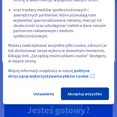
lub
Odkrywaj informatykę kwantową dzięki zintegrowanej
platformie: symuluj, testuj i uruchamiaj algorytmy na
oraz trackery mediów społecznościowych i
emulatorach i procesorach QPU.
zewnętrznych partnerów: które pozwalają nam
Pozostań na bieżącej stronie
wyświetlać spersonalizowane reklamy, mierzyć ich
skuteczność oraz udostępniać niektóre dane naszym
Sprawdź Quantum as a Service
partnerom reklamowym i mediom
Wybierz inną stronę
społecznościowym.
Identity, Security & Operations
Możesz zaakceptować wszystkie pliki cookie, odrzucić je
lub dostosować swoje wybory w dowolnym momencie,
Zapewnij bezpieczeństwo, monitoruj i zarządzaj Twoimi
klikając link „Zarządzaj moimi plikami cookie” dostępny
Zamknij
usługami w OVHcloud
w stopce strony.
Więcej informacji znajdziesz w naszej
polityce
Sprawdź Rozwiązania Identity, Security & Operations
dotyczącej wykorzystywania plików cookie.
Ustawienia
Akceptuj wszystko
Jesteś gotowy?