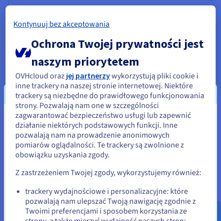
Analytics
Kontynuuj bez akceptowania
Uruchom data stack oraz aplikacje za pomocą
zarządzanej infrastruktury o otwartym kodzie
Ochrona Twojej prywatności jest
źródłowym i wykorzystuj potencjał Twoich danych.
naszym priorytetem
OVHcloud oraz
jej partnerzy
wykorzystują pliki cookie i
Sprawdź Cloud Analytics
inne trackery na naszej stronie internetowej. Niektóre
trackery są niezbędne do prawidłowego funkcjonowania
strony. Pozwalają nam one w szczególności
Data Platform
zagwarantować bezpieczeństwo usługi lub zapewnić
Wydaje się, że znajdujesz się w
Realizuj i wdrażaj projekty Data & Analytics w
działanie niektórych podstawowych funkcji. Inne
rekordowym czasie dzięki rozwiązaniu, które jest
pozwalają nam na prowadzenie anonimowych
Stany Zjednoczone
kompleksowe, zintegrowane, wspierające pracę
pomiarów oglądalności. Te trackery są zwolnione z
zespołową i dostępne dla wszystkich.
obowiązku uzyskania zgody.
Jeśli chcesz złożyć zamówienie w Stany Zjednoczone, wyszukaj
odpowiednią stronę i załóż konto.
Z zastrzeżeniem Twojej zgody, wykorzystujemy również:
Sprawdź Data Platform
Go to Stany Zjednoczone website
trackery wydajnościowe i personalizacyjne: które
pozwalają nam ulepszać Twoją nawigację zgodnie z
us.ovhcloud.com/
Angielski
USD - $
Twoimi preferencjami i sposobem korzystania ze
Informatyka kwantowa
strony, a także mierzyć wydajność naszych stron;