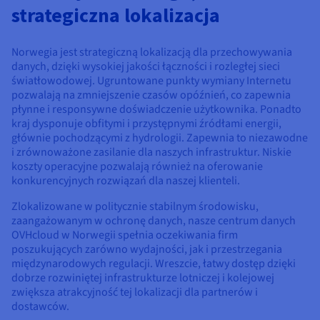
Dokumentacja
Dokumentacja
Dokumentacja
strategiczna lokalizacja
Cennik
Roadmap & Changelog
Roadmap & Changelog
Roadmap & Changelog
Monitorowanie
Dostępność według regionów
Dokumentacja
Norwegia jest strategiczną lokalizacją dla przechowywania
Roadmap & Changelog
danych, dzięki wysokiej jakości łączności i rozległej sieci
Roadmap & Changelog
światłowodowej. Ugruntowane punkty wymiany Internetu
pozwalają na zmniejszenie czasów opóźnień, co zapewnia
płynne i responsywne doświadczenie użytkownika. Ponadto
kraj dysponuje obfitymi i przystępnymi źródłami energii,
głównie pochodzącymi z hydrologii. Zapewnia to niezawodne
i zrównoważone zasilanie dla naszych infrastruktur. Niskie
koszty operacyjne pozwalają również na oferowanie
konkurencyjnych rozwiązań dla naszej klienteli.
Zlokalizowane w politycznie stabilnym środowisku,
zaangażowanym w ochronę danych, nasze centrum danych
OVHcloud w Norwegii spełnia oczekiwania firm
poszukujących zarówno wydajności, jak i przestrzegania
międzynarodowych regulacji. Wreszcie, łatwy dostęp dzięki
dobrze rozwiniętej infrastrukturze lotniczej i kolejowej
zwiększa atrakcyjność tej lokalizacji dla partnerów i
dostawców.