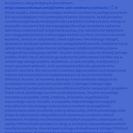
korzystania z usług dostępnych pod adresem
https://www.ovhcloud.com/pl/terms-and-conditions/contracts/
. W
drodze wyjątku, kwota odpowiadająca wartości vouchera nie podlega warunkom
SLA czy wynikającym z nich potencjalnym karom. Oznacza to, że jeśli posiadacz
vouchera zużyje kwotę mniejszą lub równą wartości vouchera za dany miesiąc, w
przypadku naruszenia SLA obowiązującego dla usługi nie zostanie zapłacona
żadna kara, natomiast jeśli zużyje kwotę wyższą, przy naliczaniu kar będą brane
pod uwagę jedynie kwoty przekraczające wartość vouchera. Vouchera nie można
wymienić, zwrócić ani odsprzedać, nawet częściowo. Nie można go odstąpić,
sprzedać ani przekazać osobie trzeciej z jakiegokolwiek powodu, bezpłatnie lub za
opłatą (nie mogą go sobie również odstępować odrębne podmioty prawne
należące do tej samej grupy spółek). Voucher może być użyty do realizacji jednego
projektu Public Cloud, ale można go wykorzystać jednorazowo lub kilka razy w
ramach tego samego projektu, dodatkowo, w razie potrzeby, w połączeniu z
innym sposobem płatności, aż do wyczerpania salda lub upływu terminu
ważności vouchera. Aby skorzystać z vouchera, jego posiadacz musi dysponować
ważnym sposobem płatności zarejestrowanym na swoim koncie klienta
OVHcloud. Voucher, od momentu aktywacji na koncie klienta należącym do
posiadacza vouchera, jest ważny przez okres 1 (jednego) miesiąca i jego
równowartość zostaje automatycznie odliczona od faktur związanych z projektem
Public Cloud, dla którego voucher został aktywowany. Voucher nie podlega
wymianie w przypadku utraty, kradzieży, zniszczenia, wygaśnięcia lub
nieuczciwego użycia. Ponadto, w przypadku nieprzestrzegania niniejszych
warunków lub nieuczciwego wykorzystania vouchera (w szczególności
wykorzystania wielu voucherów przez tę samą osobę), OVHcloud zastrzega sobie
prawo do zakończenia usług opłaconych za pomocą voucherów i/lub ich
anulowania. Posiadacz vouchera będzie w każdym przypadku zobowiązany do
zapłaty OVHcloud pełnych kwot za usługi, w tym kwoty odpowiadającej wartości
vouchera/voucherów, również ewentualnego odszkodowania, którego OVHcloud
może się domagać. W granicach dozwolonych przez obowiązujące prawo