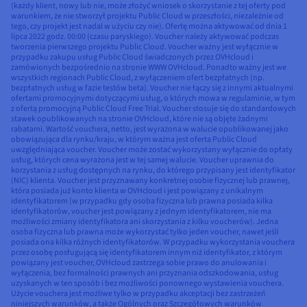
(każdy klient, nowy lub nie, może złożyć wniosek o skorzystanie z tej oferty pod
warunkiem, że nie stworzył projektu Public Cloud w przeszłości, niezależnie od
tego, czy projekt jest nadal w użyciu czy nie). Ofertę można aktywować od dnia 1
lipca 2022 godz. 00:00 (czasu paryskiego). Voucher należy aktywować podczas
tworzenia pierwszego projektu Public Cloud. Voucher ważny jest wyłącznie w
przypadku zakupu usług Public Cloud świadczonych przez OVHcloud i
zamówionych bezpośrednio na stronie WWW OVHcloud. Ponadto ważny jest we
wszystkich regionach Public Cloud, z wyłączeniem ofert bezpłatnych (np.
bezpłatnych usług w fazie testów beta). Voucher nie łączy się z innymi aktualnymi
ofertami promocyjnymi dotyczącymi usług, o których mowa w regulaminie, w tym
z ofertą promocyjną Public Cloud Free Trial. Voucher stosuje się do standardowych
stawek opublikowanych na stronie OVHcloud, które nie są objęte żadnymi
rabatami. Wartość vouchera, netto, jest wyrażona w walucie opublikowanej jako
obowiązująca dla rynku/kraju, w którym ważna jest oferta Public Cloud
uwzględniająca voucher. Voucher może zostać wykorzystany wyłącznie do opłaty
usług, których cena wyrażona jest w tej samej walucie. Voucher uprawnia do
korzystania z usług dostępnych na rynku, do którego przypisany jest identyfikator
(NIC) klienta. Voucher jest przyznawany konkretnej osobie fizycznej lub prawnej,
która posiada już konto klienta w OVHcloud i jest powiązany z unikalnym
identyfikatorem (w przypadku gdy osoba fizyczna lub prawna posiada kilka
identyfikatorów, voucher jest powiązany z jednym identyfikatorem, nie ma
możliwości zmiany identyfikatora ani skorzystania z kilku voucherów). Jedna
osoba fizyczna lub prawna może wykorzystać tylko jeden voucher, nawet jeśli
posiada ona kilka różnych identyfikatorów. W przypadku wykorzystania vouchera
przez osobę posługującą się identyfikatorem innym niż identyfikator, z którym
powiązany jest voucher, OVHcloud zastrzega sobie prawo do anulowania i
wyłączenia, bez formalności prawnych ani przyznania odszkodowania, usług
uzyskanych w ten sposób i bez możliwości ponownego wystawienia vouchera.
Użycie vouchera jest możliwe tylko w przypadku akceptacji bez zastrzeżeń
niniejszych warunków, a także Ogólnych oraz Szczegółowych warunków