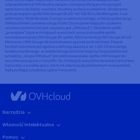
odpowiedzialność OVHcloud w związku z niniejszą ofertą promocyjną jest
ograniczona do kwoty vouchera. Vouchery zostaną wystawione i dostarczone
przez powiązane spółki OVH Groupe SA (537 407 926 RCS Lille Métropole, 2 rue
Kellermann, 59100 Roubaix, Francja) w zależności od tego, w której spółce Grupy
OVHcloud klient zamawia usługę Public Cloud uprawniającą do uzyskania
vouchera (podmiot ten jest nazywany jest „OVHcloud”). Określenie spółki
„powiązane” użyte w niniejszych warunkach oznacza wszystkie spółki
kontrolowane przez OVH Groupe SA, spółki, które kontrolują OVH Groupe SA lub
które wraz z OVH Groupe SA kontrolowane są przed podmiot trzeci. Pojęcie
kontroli rozumiane jest zgodnie z definicją zawartą w art. L233-3 francuskiego
kodeksu handlowego, w świetle którego kontrola może być bezpośrednia lub
pośrednia. „Grupa OVHcloud” jest zdefiniowana jako spółka OVH Groupe SA i
wszystkie powiązane z nią spółki. Do niniejszych warunków stosowane jest prawo
francuskie, a wszelkie spory, które nie zakończą się polubownym rozwiązaniem,
będą podlegać jurysdykcji sądów francuskich.
Narzędzia
Własność Intelektualna
Pomoc