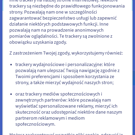
trackery są niezbędne do prawidłowego funkcjonowania
strony. Pozwalają nam one w szczególności
Sprawdź Managed Rancher Service
zagwarantować bezpieczeństwo usługi lub zapewnić
Wydaje się, że znajdujesz się w
działanie niektórych podstawowych funkcji. Inne
pozwalają nam na prowadzenie anonimowych
Stany Zjednoczone
pomiarów oglądalności. Te trackery są zwolnione z
obowiązku uzyskania zgody.
Jeśli chcesz złożyć zamówienie w Stany Zjednoczone, wyszukaj
odpowiednią stronę i załóż konto.
Z zastrzeżeniem Twojej zgody, wykorzystujemy również:
Go to Stany Zjednoczone website
trackery wydajnościowe i personalizacyjne: które
pozwalają nam ulepszać Twoją nawigację zgodnie z
us.ovhcloud.com/
Angielski
USD - $
Twoimi preferencjami i sposobem korzystania ze
strony, a także mierzyć wydajność naszych stron;
lub
Managed Kubernetes Service
oraz trackery mediów społecznościowych i
zewnętrznych partnerów: które pozwalają nam
Pozostań na bieżącej stronie
Nie musisz już zajmować się instalacją i utrzymaniem
wyświetlać spersonalizowane reklamy, mierzyć ich
klastrów Kubernetes. Skoncentruj się na wdrażaniu
skuteczność oraz udostępniać niektóre dane naszym
aplikacji za pomocą rozwiązania do orkiestracji
partnerom reklamowym i mediom
kontenerów.
Wybierz inną stronę
społecznościowym.
Możesz zaakceptować wszystkie pliki cookie, odrzucić je
Sprawdź Managed Kubernetes Service