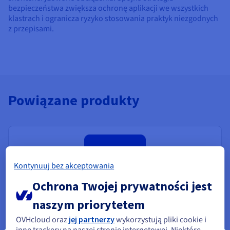
bezpieczeństwa zwiększa ochronę aplikacji we wszystkich
klastrach i ogranicza ryzyko stosowania praktyk niezgodnych
z przepisami.
Powiązane produkty
Kontynuuj bez akceptowania
Ochrona Twojej prywatności jest
naszym priorytetem
Managed Rancher Service
Nowość
OVHcloud oraz
jej partnerzy
wykorzystują pliki cookie i
Centralne zarządzanie klastrami Kubernetes
inne trackery na naszej stronie internetowej. Niektóre