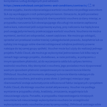
korzystania z usług dostępnych pod adresem
https://www.ovhcloud.com/pl/terms-and-conditions/contracts/
. W
drodze wyjątku, kwota odpowiadająca wartości vouchera nie podlega warunkom
SLA czy wynikającym z nich potencjalnym karom. Oznacza to, że jeśli posiadacz
vouchera zużyje kwotę mniejszą lub równą wartości vouchera za dany miesiąc, w
przypadku naruszenia SLA obowiązującego dla usługi nie zostanie zapłacona
żadna kara, natomiast jeśli zużyje kwotę wyższą, przy naliczaniu kar będą brane
pod uwagę jedynie kwoty przekraczające wartość vouchera. Vouchera nie można
wymienić, zwrócić ani odsprzedać, nawet częściowo. Nie można go odstąpić,
sprzedać ani przekazać osobie trzeciej z jakiegokolwiek powodu, bezpłatnie lub za
opłatą (nie mogą go sobie również odstępować odrębne podmioty prawne
należące do tej samej grupy spółek). Voucher może być użyty do realizacji jednego
projektu Public Cloud, ale można go wykorzystać jednorazowo lub kilka razy w
ramach tego samego projektu, dodatkowo, w razie potrzeby, w połączeniu z
innym sposobem płatności, aż do wyczerpania salda lub upływu terminu
ważności vouchera. Aby skorzystać z vouchera, jego posiadacz musi dysponować
ważnym sposobem płatności zarejestrowanym na swoim koncie klienta
OVHcloud. Voucher, od momentu aktywacji na koncie klienta należącym do
posiadacza vouchera, jest ważny przez okres 1 (jednego) miesiąca i jego
równowartość zostaje automatycznie odliczona od faktur związanych z projektem
Public Cloud, dla którego voucher został aktywowany. Voucher nie podlega
wymianie w przypadku utraty, kradzieży, zniszczenia, wygaśnięcia lub
nieuczciwego użycia. Ponadto, w przypadku nieprzestrzegania niniejszych
warunków lub nieuczciwego wykorzystania vouchera (w szczególności
wykorzystania wielu voucherów przez tę samą osobę), OVHcloud zastrzega sobie