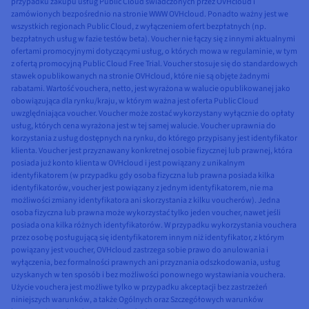
przypadku zakupu usług Public Cloud świadczonych przez OVHcloud i
zamówionych bezpośrednio na stronie WWW OVHcloud. Ponadto ważny jest we
wszystkich regionach Public Cloud, z wyłączeniem ofert bezpłatnych (np.
bezpłatnych usług w fazie testów beta). Voucher nie łączy się z innymi aktualnymi
ofertami promocyjnymi dotyczącymi usług, o których mowa w regulaminie, w tym
z ofertą promocyjną Public Cloud Free Trial. Voucher stosuje się do standardowych
stawek opublikowanych na stronie OVHcloud, które nie są objęte żadnymi
rabatami. Wartość vouchera, netto, jest wyrażona w walucie opublikowanej jako
obowiązująca dla rynku/kraju, w którym ważna jest oferta Public Cloud
uwzględniająca voucher. Voucher może zostać wykorzystany wyłącznie do opłaty
usług, których cena wyrażona jest w tej samej walucie. Voucher uprawnia do
korzystania z usług dostępnych na rynku, do którego przypisany jest identyfikator
klienta. Voucher jest przyznawany konkretnej osobie fizycznej lub prawnej, która
posiada już konto klienta w OVHcloud i jest powiązany z unikalnym
identyfikatorem (w przypadku gdy osoba fizyczna lub prawna posiada kilka
identyfikatorów, voucher jest powiązany z jednym identyfikatorem, nie ma
możliwości zmiany identyfikatora ani skorzystania z kilku voucherów). Jedna
osoba fizyczna lub prawna może wykorzystać tylko jeden voucher, nawet jeśli
posiada ona kilka różnych identyfikatorów. W przypadku wykorzystania vouchera
przez osobę posługującą się identyfikatorem innym niż identyfikator, z którym
powiązany jest voucher, OVHcloud zastrzega sobie prawo do anulowania i
wyłączenia, bez formalności prawnych ani przyznania odszkodowania, usług
uzyskanych w ten sposób i bez możliwości ponownego wystawiania vouchera.
Użycie vouchera jest możliwe tylko w przypadku akceptacji bez zastrzeżeń
niniejszych warunków, a także Ogólnych oraz Szczegółowych warunków