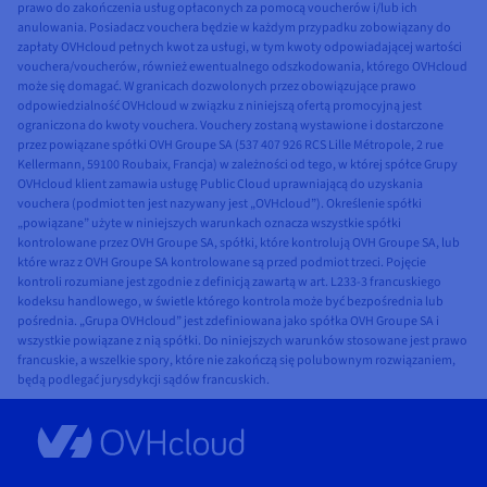
prawo do zakończenia usług opłaconych za pomocą voucherów i/lub ich
anulowania. Posiadacz vouchera będzie w każdym przypadku zobowiązany do
zapłaty OVHcloud pełnych kwot za usługi, w tym kwoty odpowiadającej wartości
vouchera/voucherów, również ewentualnego odszkodowania, którego OVHcloud
może się domagać. W granicach dozwolonych przez obowiązujące prawo
odpowiedzialność OVHcloud w związku z niniejszą ofertą promocyjną jest
ograniczona do kwoty vouchera. Vouchery zostaną wystawione i dostarczone
przez powiązane spółki OVH Groupe SA (537 407 926 RCS Lille Métropole, 2 rue
Kellermann, 59100 Roubaix, Francja) w zależności od tego, w której spółce Grupy
OVHcloud klient zamawia usługę Public Cloud uprawniającą do uzyskania
vouchera (podmiot ten jest nazywany jest „OVHcloud”). Określenie spółki
„powiązane” użyte w niniejszych warunkach oznacza wszystkie spółki
kontrolowane przez OVH Groupe SA, spółki, które kontrolują OVH Groupe SA, lub
które wraz z OVH Groupe SA kontrolowane są przed podmiot trzeci. Pojęcie
kontroli rozumiane jest zgodnie z definicją zawartą w art. L233-3 francuskiego
kodeksu handlowego, w świetle którego kontrola może być bezpośrednia lub
pośrednia. „Grupa OVHcloud” jest zdefiniowana jako spółka OVH Groupe SA i
wszystkie powiązane z nią spółki. Do niniejszych warunków stosowane jest prawo
francuskie, a wszelkie spory, które nie zakończą się polubownym rozwiązaniem,
będą podlegać jurysdykcji sądów francuskich.