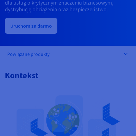
Dokumentacja
Dokumentacja
Dokumentacja
dla usług o krytycznym znaczeniu biznesowym,
Cennik
Roadmap & Changelog
Roadmap & Changelog
Roadmap & Changelog
Monitorowanie
dystrybucję obciążenia oraz bezpieczeństwo.
Dostępność według regionów
Dokumentacja
Uruchom za darmo
Roadmap & Changelog
Roadmap & Changelog
Powiązane produkty
Kontekst