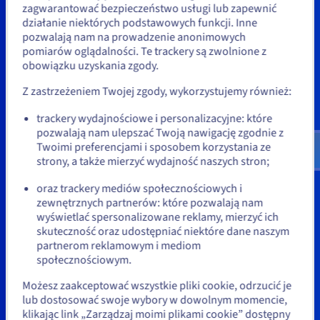
zagwarantować bezpieczeństwo usługi lub zapewnić
Wydaje się, że znajdujesz się w
działanie niektórych podstawowych funkcji. Inne
pozwalają nam na prowadzenie anonimowych
Stany Zjednoczone
pomiarów oglądalności. Te trackery są zwolnione z
obowiązku uzyskania zgody.
Jeśli chcesz złożyć zamówienie w Stany Zjednoczone, wyszukaj
Vimeo umieszcza w odtwarzanych
odpowiednią stronę i załóż konto.
przez Ciebie filmach znaczniki,
Z zastrzeżeniem Twojej zgody, wykorzystujemy również:
które umożliwiają późniejsze
Go to Stany Zjednoczone website
trackery wydajnościowe i personalizacyjne: które
wyświetlanie reklam
pozwalają nam ulepszać Twoją nawigację zgodnie z
us.ovhcloud.com/
Angielski
USD - $
targetowanych w oparciu o Twoją
Twoimi preferencjami i sposobem korzystania ze
historię przeglądania.
strony, a także mierzyć wydajność naszych stron;
lub
Aby obejrzeć film, musisz
oraz trackery mediów społecznościowych i
zaakceptować politykę
zewnętrznych partnerów: które pozwalają nam
Pozostań na bieżącej stronie
wyświetlać spersonalizowane reklamy, mierzyć ich
„Udostępnianie plików cookie na
skuteczność oraz udostępniać niektóre dane naszym
platformach stron trzecich” w
partnerom reklamowym i mediom
naszym Centrum Prywatności.
Wybierz inną stronę
społecznościowym.
Zgodę możesz wycofać w
Możesz zaakceptować wszystkie pliki cookie, odrzucić je
dowolnym momencie.
lub dostosować swoje wybory w dowolnym momencie,
klikając link „Zarządzaj moimi plikami cookie” dostępny
Aby uzyskać więcej informacji,
Zamknij