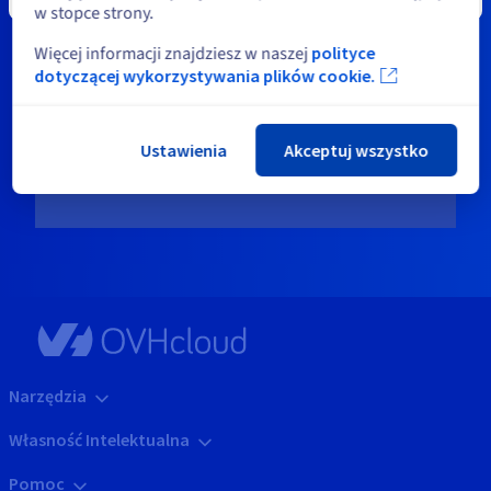
w stopce strony.
sprawdź
politykę cookies Vimeo
oraz
politykę cookies OVHcloud
.
Więcej informacji znajdziesz w naszej
polityce
dotyczącej wykorzystywania plików cookie.
Show Privacy Center
Ustawienia
Akceptuj wszystko
Narzędzia
Własność Intelektualna
Pomoc