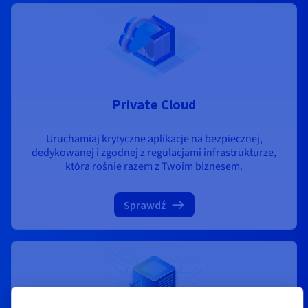
Private Cloud
Uruchamiaj krytyczne aplikacje na bezpiecznej,
dedykowanej i zgodnej z regulacjami infrastrukturze,
która rośnie razem z Twoim biznesem.
Sprawdź