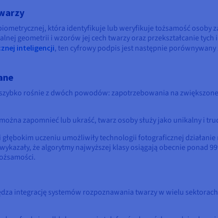
twarzy
ometrycznej, która identyfikuje lub weryfikuje tożsamość osoby z
lnej geometrii i wzorów jej cech twarzy oraz przekształcanie tyc
znej inteligencji
, ten cyfrowy podpis jest następnie porównywany
wane
zybko rośnie z dwóch powodów: zapotrzebowania na zwiększone 
można zapomnieć lub ukraść, twarz osoby służy jako unikalny i tru
 i głębokim uczeniu umożliwiły technologii fotograficznej działanie
wykazały, że algorytmy najwyższej klasy osiągają obecnie ponad 99
tożsamości.
dza integrację systemów rozpoznawania twarzy w wielu sektorach,