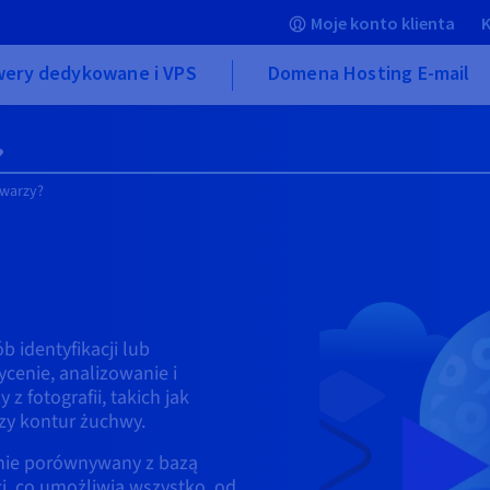
Moje konto klienta
K
wery dedykowane i VPS
Domena Hosting E-mail
?
twarzy?
 identyfikacji lub
cenie, analizowanie i
z fotografii, takich jak
czy kontur żuchwy.
pnie porównywany z bazą
, co umożliwia wszystko, od