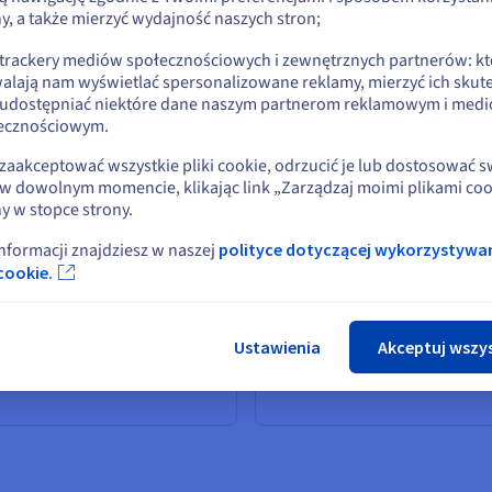
ntralna dla nowoczesnego
rozpoznawanie 2D analizuje
y, a także mierzyć wydajność naszych stron;
standardowe płaskie zdjęcie 
zpoznawania twarzy. Ta
sieć
lub
obraz wideo. Chociaż szybkie
uronowa
jest
 trackery mediów społecznościowych i zewnętrznych partnerów: kt
może być podatne na zmiany
projektowana, aby
alają nam wyświetlać spersonalizowane reklamy, mierzyć ich skut
Pozostań na bieżącej stronie
oświetlenia lub kąta. Bardziej
śladować ludzką korę
 udostępniać niektóre dane naszym partnerom reklamowym i med
zaawansowane technologie,
rokową, umożliwiając jej
ecznościowym.
takie jak te w smartfonach (n
tomatyczne wykrywanie
Face ID), wykorzystują
orców, krawędzi i cech w
Wybierz inną stronę
zaakceptować wszystkie pliki cookie, odrzucić je lub dostosować 
rozpoznawanie 3D. Dzięki
razach w sposób
w dowolnym momencie, klikając link „Zarządzaj moimi plikami coo
zastosowaniu kamer z
erarchiczny, co czyni ją idealną
y w stopce strony.
czujnikami głębokości, które
 analizy złożonych danych
projektują podczerwone krop
dzkiej twarzy.
informacji znajdziesz w naszej
polityce dotyczącej wykorzystywa
Zamk
te systemy mapują 3D struktu
cookie.
twarzy, co czyni je znacznie
dokładniejszymi i
bezpieczniejszymi przed
Ustawienia
Akceptuj wszy
oszukiwaniem przez proste
zdjęcie.