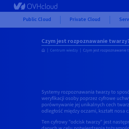
Skip to main content
Public Cloud
Private Cloud
Ser
Czym jest rozpoznawanie twarzy
Centrum wiedzy
Czym jest rozpoznawanie 
Systemy rozpoznawania twarzy to sposób
weryfikacji osoby poprzez cyfrowe uchwy
porównywanie jej unikalnych cech twarzy 
odległość między oczami, kształt nosa 
Ten cyfrowy "odcisk twarzy" jest nastę
danych w celu potwierdzenia tożsamości