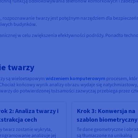
zechną funkcją odblokowywania telefonów komórkowych i zabezpie
, rozpoznawanie twarzy jest potężnym narzędziem dla bezpieczeń
żliwych budynków.
ranicznej w celu zwiększenia efektywności podróży. Ponadto techn
ie twarzy
arzy są wieloetapowym
widzeniem komputerowym
procesem, któr
hociaż końcowy wynik analizy obrazu wydaje się natychmiastowy, 
warzy do potwierdzonej tożsamości zazwyczaj przebiega przez czt
ok 2: Analiza twarzy i
Krok 3: Konwersja na
strakcja cech
szablon biometryczny
y twarz zostanie wykryta,
Te dane geometryczne i obra
rogramowanie analizuje jej
są tłumaczone na unikalną