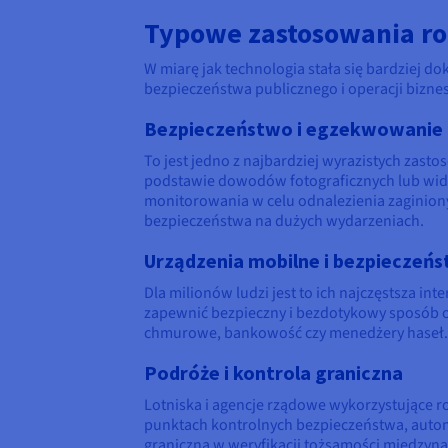
Typowe zastosowania r
W miarę jak technologia stała się bardziej do
bezpieczeństwa publicznego i operacji bizn
Bezpieczeństwo i egzekwowanie
To jest jedno z najbardziej wyrazistych zas
podstawie dowodów fotograficznych lub wide
monitorowania w celu odnalezienia zaginiony
bezpieczeństwa na dużych wydarzeniach.
Urządzenia mobilne i bezpieczeńs
Dla milionów ludzi jest to ich najczęstsza in
zapewnić bezpieczny i bezdotykowy sposób odb
chmurowe, bankowość czy menedżery haseł.
Podróże i kontrola graniczna
Lotniska i agencje rządowe wykorzystujące r
punktach kontrolnych bezpieczeństwa, auto
graniczną w weryfikacji tożsamości międzyn