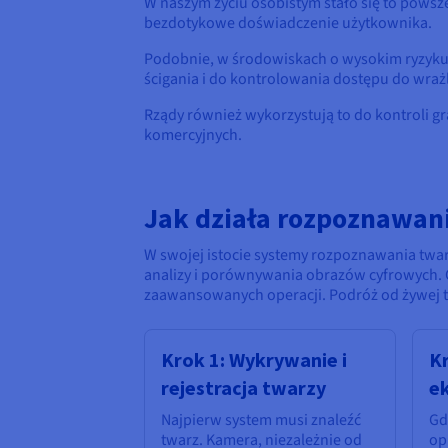
W naszym życiu osobistym stało się to pows
bezdotykowe doświadczenie użytkownika.
Podobnie, w środowiskach o wysokim ryzyku
ścigania i do kontrolowania dostępu do wra
Rządy również wykorzystują to do kontroli g
komercyjnych.
Jak działa rozpoznawan
W swojej istocie systemy rozpoznawania tw
analizy i porównywania obrazów cyfrowych. C
zaawansowanych operacji. Podróż od żywej t
Krok 1: Wykrywanie i
Kr
rejestracja twarzy
ek
Najpierw system musi znaleźć
Gd
twarz. Kamera, niezależnie od
op