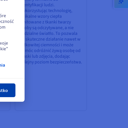
identyfikacji ludzi.
lub
Wykorzystując technologię,
,
óre
unikalne wzory ciepła
eczność
emitowane z tkanki twarzy
iom
osoby są odczytywane, a nie
widzialne światło. To pozwala
p.
na skuteczne działanie nawet w
swoje
całkowitej ciemności i może
kie”
pomóc odróżnić żywą osobę od
maski lub zdjęcia, dodając
kolejny poziom bezpieczeństwa.
ki,
nia
nij
rę
stko