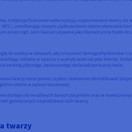
sów, instytucje finansowe wykorzystują rozpoznawanie twarzy do w
" (KYC), umożliwiając nowym użytkownikom zdalne otwieranie ko
m przez rząd. Jest również używane jako biometryczne hasło do au
ogię do analizy w sklepach, aby zrozumieć demografię klientów i ru
etlając reklamy w oparciu o wykryty wiek lub płeć klienta. Dodat
enia bardziej płynnego, bezkasowego doświadczenia przy kasie.
wania twarzy może pomóc szybko i dokładnie identyfikować pacje
gólnie istotne w opiece ratunkowej.
nia dostępu do wrażliwych danych pacjentów oraz w nowoczesnyc
rzeń genetycznych na podstawie cech twarzy.
ia twarzy