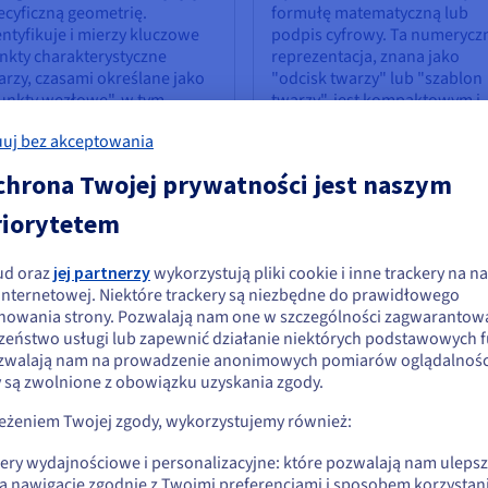
ecyficzną geometrię.
formułę matematyczną lub
entyfikuje i mierzy kluczowe
podpis cyfrowy. Ta numerycz
nkty charakterystyczne
reprezentacja, znana jako
arzy, czasami określane jako
"odcisk twarzy" lub "szablon
unkty węzłowe", w tym
twarzy", jest kompaktowym i
ległość między oczami,
unikalnym identyfikatorem dl
uj bez akceptowania
ztałt nosa, kontur żuchwy i
tej konkretnej twarzy, podob
ębokość oczodołów.
jak odcisk palca.
chrona Twojej prywatności jest naszym
riorytetem
ie
ud oraz
jej partnerzy
wykorzystują pliki cookie i inne trackery na na
ydaje się, że znajdujesz się w Stany
aby zasilać ten proces, przy czym większość nowoczesnych systemó
 internetowej. Niektóre trackery są niezbędne do prawidłowego
nowania strony. Pozwalają nam one w szczególności zagwarantow
jednoczone
zeństwo usługi lub zapewnić działanie niektórych podstawowych f
zwalają nam na prowadzenie anonimowych pomiarów oglądalności
li chcesz złożyć zamówienie w Stany Zjednoczone, wyszukaj odpowiednią
y są zwolnione z obowiązku uzyskania zgody.
lotowe sieci
2D vs. rozpoznawanie
onę i załóż konto.
euronowe (CNN)
3D
zeżeniem Twojej zgody, wykorzystujemy również:
Go to Stany Zjednoczone website
 jest specyficzna klasa modelu
Większość systemów
kery wydajnościowe i personalizacyjne: które pozwalają nam uleps
us.ovhcloud.com/
Angielski
USD - $
ębokiego uczenia, która jest
wykorzystujących
ą nawigację zgodnie z Twoimi preferencjami i sposobem korzystani