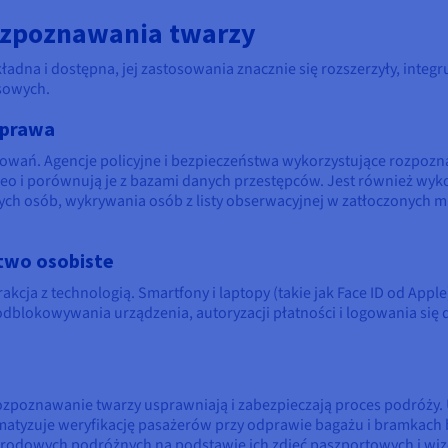
ozpoznawania twarzy
kładna i dostępna, jej zastosowania znacznie się rozszerzyły, integ
esowych.
 prawa
tosowań. Agencje policyjne i bezpieczeństwa wykorzystujące rozpoz
o i porównują je z bazami danych przestępców. Jest również wyk
ch osób, wykrywania osób z listy obserwacyjnej w zatłoczonych m
two osobiste
terakcja z technologią. Smartfony i laptopy (takie jak Face ID od Ap
lokowywania urządzenia, autoryzacji płatności i logowania się do 
ozpoznawanie twarzy usprawniają i zabezpieczają proces podróży.
matyzuje weryfikację pasażerów przy odprawie bagażu i bramkac
arodowych podróżnych na podstawie ich zdjęć paszportowych i wi