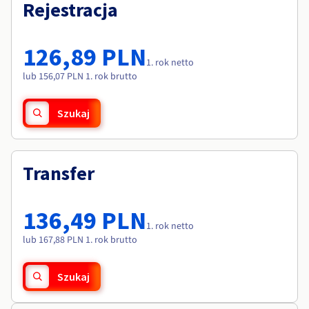
Dokumentacja
Dokumentacja
Rejestracja
Roadmap & Changelog
Cennik
Roadmap & Changelog
Roadmap & Changelog
Monitorowanie
Dostępność według regionów
Dokumentacja
126,89 PLN
Roadmap & Changelog
1. rok netto
Roadmap & Changelog
lub 156,07 PLN 1. rok brutto
Szukaj
Transfer
136,49 PLN
1. rok netto
lub 167,88 PLN 1. rok brutto
Szukaj