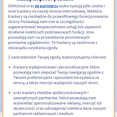
OVHcloud oraz
jej partnerzy
wykorzystują pliki cookie i
Od 1 do 10 lat
Okres odnowienia
inne trackery na naszej stronie internetowej. Niektóre
trackery są niezbędne do prawidłowego funkcjonowania
strony. Pozwalają nam one w szczególności
zagwarantować bezpieczeństwo usługi lub zapewnić
30 dni
Okres wykupu
działanie niektórych podstawowych funkcji. Inne
pozwalają nam na prowadzenie anonimowych
pomiarów oglądalności. Te trackery są zwolnione z
obowiązku uzyskania zgody.
Automatyczne powiadomienia:
Z zastrzeżeniem Twojej zgody, wykorzystujemy również:
E-maile ostrzegawcze:
60, 30, 15, 7 i 3 dni przed datą
wygaśnięcia
trackery wydajnościowe i personalizacyjne: które
pozwalają nam ulepszać Twoją nawigację zgodnie z
E-mail w dniu wygaśnięcia
powiadamiający o zawieszeniu
Twoimi preferencjami i sposobem korzystania ze
nazwy domeny
strony, a także mierzyć wydajność naszych stron;
oraz trackery mediów społecznościowych i
E-mail po Redemption Grace Period
powiadamiający o
usunięciu nazwy domeny
zewnętrznych partnerów: które pozwalają nam
wyświetlać spersonalizowane reklamy, mierzyć ich
skuteczność oraz udostępniać niektóre dane naszym
partnerom reklamowym i mediom