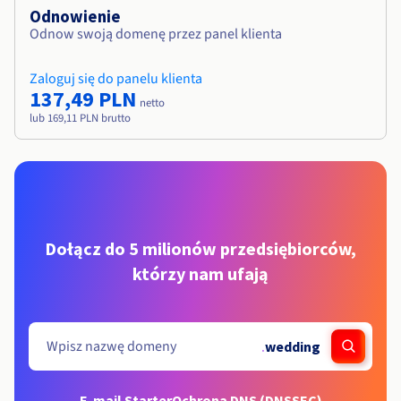
Odnowienie
Odnow swoją domenę przez panel klienta
Zaloguj się do panelu klienta
137,49 PLN
netto
lub 169,11 PLN brutto
Dołącz do 5 milionów przedsiębiorców,
którzy nam ufają
.
wedding
E-mail Starter
Ochrona DNS (DNSSEC)