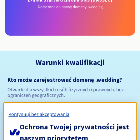
Dołączone do nazwy domeny .wedding
Warunki kwalifikacji
Kto może zarejestrować domenę .wedding?
Otwarte dla wszystkich osób fizycznych i prawnych, bez
ograniczeń geograficznych.
Zasady zarządzania i powiadomienia
Kontynuuj bez akceptowania
Od 1 do 10 lat
Ochrona Twojej prywatności jest
Okres rejestracji
naszym priorytetem