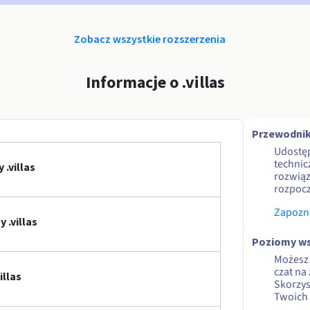
Zobacz wszystkie rozszerzenia
Informacje o .villas
Przewodnik
Udostę
technic
.villas
rozwiąz
rozpocz
Zapozna
.villas
Poziomy ws
Możesz 
czat na
illas
Skorzy
Twoich 