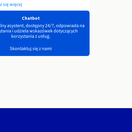
 się więcej
Chatbot
lny asystent, dostępny 24/7, odpowiada na
ytania i udziela wskazówek dotyczących
korzystania z usług.
Skontaktuj się z nami