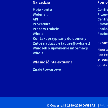
Narzędzia
Pomo
Moje konto
Cent
Webmail
Przew
API
Centr
Procedura
Słown
Prace w trakcie
Społe
Whois
Pozio
Kontakt przypisany do domeny
Skonta
Zgłoś nadużycie (abuse@ovh.net)
Wniosek o ujawnienie informacji
Biuro O
Whois
Pon-Pt:
71 750 
Własność Intelektualna
Opłata 
Znaki towarowe
Infor
© Copyright 1999-2026 OVH SAS.