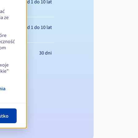
Od 1 do 10 lat
zać
a ze
Od 1 do 10 lat
óre
eczność
iom
30 dni
swoje
kie”
nia
stko