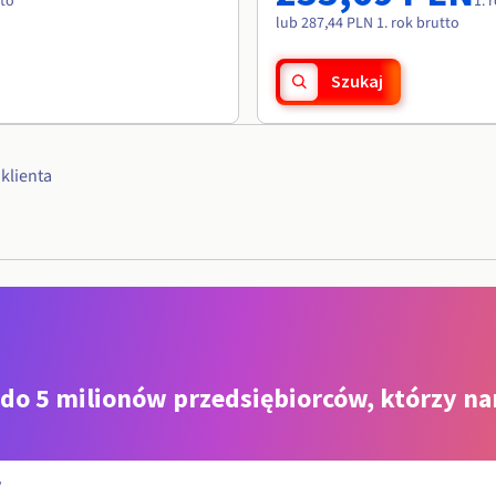
tto
1. 
lub 287,44 PLN 1. rok brutto
Szukaj
klienta
 do 5 milionów przedsiębiorców, którzy na