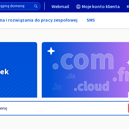
Webmail
Moje konto klienta
K
na i rozwiązania do pracy zespołowej
SMS
nek