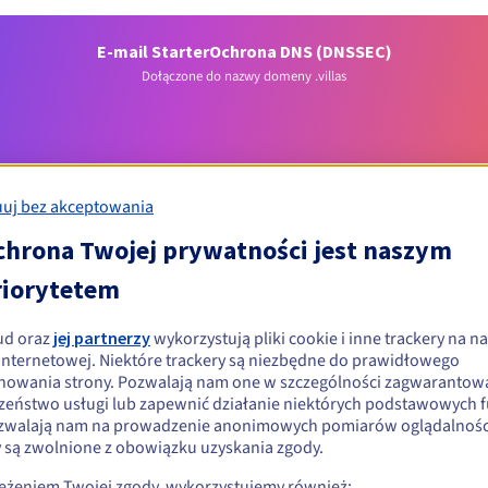
E-mail Starter
Ochrona DNS (DNSSEC)
Dołączone do nazwy domeny .villas
uj bez akceptowania
chrona Twojej prywatności jest naszym
riorytetem
Warunki kwalifikacji
ud oraz
jej partnerzy
wykorzystują pliki cookie i inne trackery na na
wać domenę .villas?
 internetowej. Niektóre trackery są niezbędne do prawidłowego
nowania strony. Pozwalają nam one w szczególności zagwarantow
ób fizycznych i prawnych, bez ograniczeń geograficznych.
zeństwo usługi lub zapewnić działanie niektórych podstawowych f
zwalają nam na prowadzenie anonimowych pomiarów oglądalności
Zasady zarządzania i powiadomienia
y są zwolnione z obowiązku uzyskania zgody.
zeżeniem Twojej zgody, wykorzystujemy również: