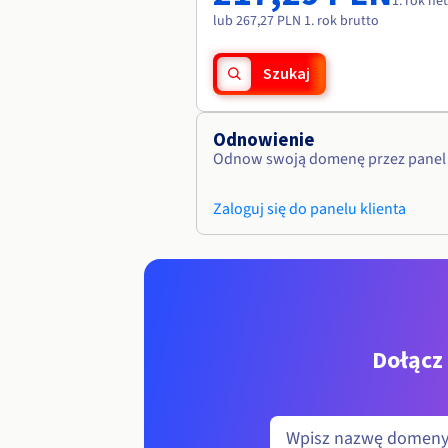
1. rok ne
lub 267,27 PLN 1. rok brutto
Szukaj
Odnowienie
Odnow swoją domenę przez panel 
Zaloguj się do panelu klienta
Dołącz