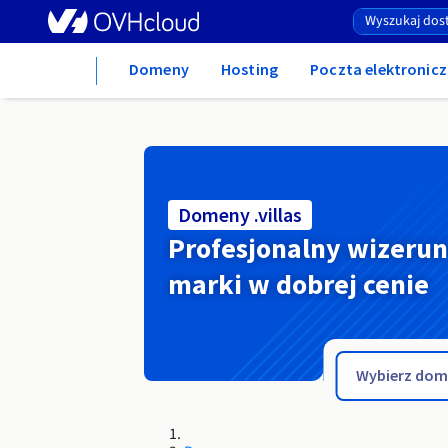
Home
Domeny
Hosting
Poczta elektronicz
Domeny .villas
Profesjonalny wizeru
marki w dobrej cenie
.video