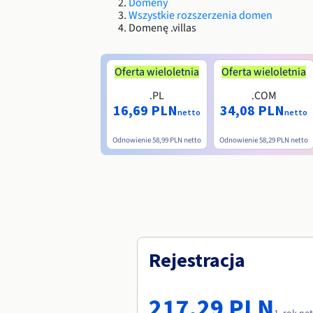
Domeny
Wszystkie rozszerzenia domen
Domenę .villas
Oferta wieloletnia
Oferta wieloletnia
.PL
.COM
16,69 PLN
34,08 PLN
netto
netto
Odnowienie
58,99 PLN
netto
Odnowienie
58,29 PLN
netto
Rejestracja
217,29 PLN