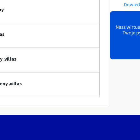
Dowiedz
ny
Nasz wirtua
Twoje p
as
 .villas
ny .villas