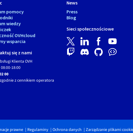
c
News
rum pomocy
Press
odniki
Blog
um wiedzy
Sieci społecznościowe
iczek
czność OVHcloud
my wsparcia
ktuj się z nami
bsługi Klienta OVH
 08:00-18:00
02 00
zgodnie z cennikiem operatora
macje prawne
Regulaminy
Ochrona danych
Zarządzanie plikami cooki