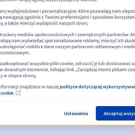
kery wydajnościowe i personalizacyjne: które pozwalają nam uleps
ą nawigację zgodnie z Twoimi preferencjami i sposobem korzystani
y, a także mierzyć wydajność naszych stron;
 trackery mediów społecznościowych i zewnętrznych partnerów: kt
alają nam wyświetlać spersonalizowane reklamy, mierzyć ich skut
 udostępniać niektóre dane naszym partnerom reklamowym i med
ecznościowym.
zaakceptować wszystkie pliki cookie, odrzucić je lub dostosować 
w dowolnym momencie, klikając link „Zarządzaj moimi plikami coo
y w stopce strony.
omienia:
, 30, 15, 7 i 3 dni przed datą wygaśnięcia
informacji znajdziesz w naszej
polityce dotyczącej wykorzystywa
cookie.
ia
powiadamiający o zawieszeniu nazwy domeny
ace Period
powiadamiający o usunięciu nazwy domeny
Ustawienia
Akceptuj wszy