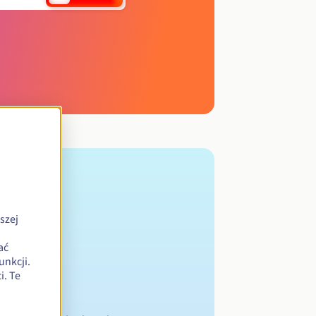
szej
ać
unkcji.
. Te