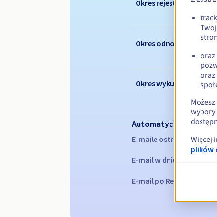
Okres rejestracji
trac
Twoj
stron
Okres odnowienia
oraz
pozw
oraz
Okres wykupu
społ
Możesz 
wybory 
dostępn
Automatyczne powiad
E-maile ostrzegawcze:
60
Więcej 
plików 
E-mail w dniu wygaśnięc
E-mail po Redemption Gr