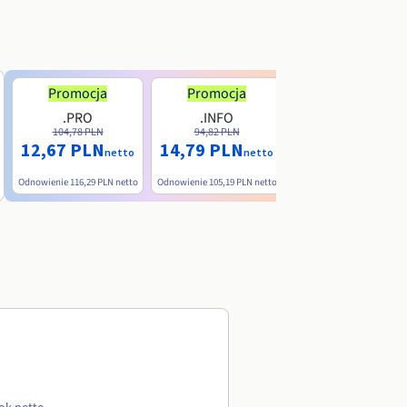
Promocja
Promocja
.PRO
.INFO
.ME
104,78 PLN
94,82 PLN
38,39 PLN
12,67 PLN
14,79 PLN
nett
netto
netto
Odnowienie
116,29 PLN
netto
Odnowienie
105,19 PLN
netto
Odnowienie
90,79 PLN
net