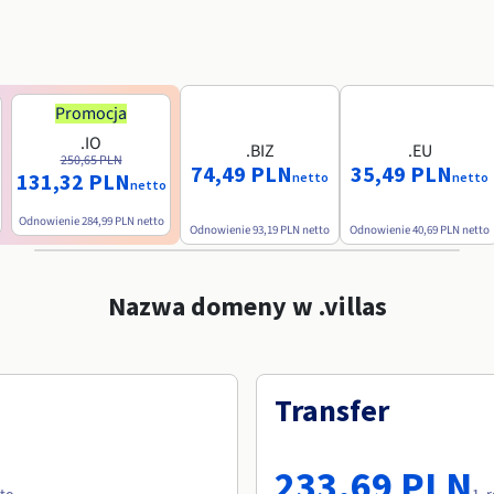
Promocja
.IO
.BIZ
.EU
250,65 PLN
74,49 PLN
35,49 PLN
131,32 PLN
netto
netto
netto
Odnowienie
284,99 PLN
netto
Odnowienie
93,19 PLN
netto
Odnowienie
40,69 PLN
netto
Nazwa domeny w .villas
Transfer
233,69 PLN