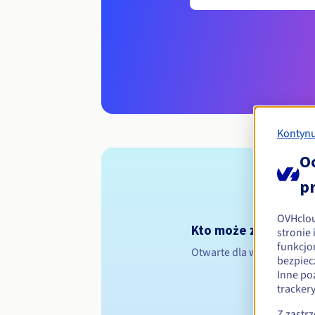
Kontynu
O
p
OVHclo
Kto może zarejestro
stronie
funkcjo
Otwarte dla wszystkich os
bezpiec
Inne po
tracker
Z zastr