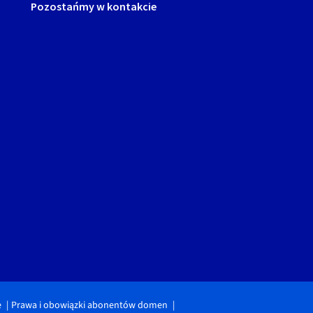
Pozostańmy w kontakcie
e
Prawa i obowiązki abonentów domen