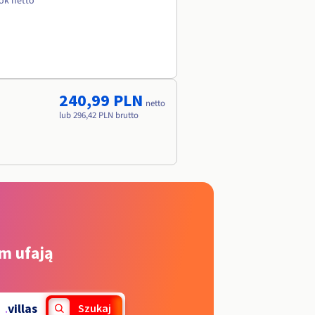
rok netto
240,99 PLN
netto
lub 296,42 PLN brutto
m ufają
.
villas
Szukaj