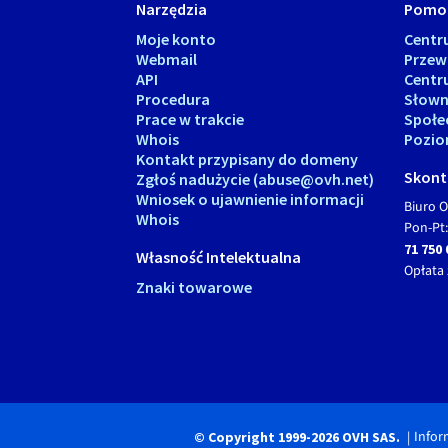
Narzędzia
Pomo
Moje konto
Cent
Webmail
Przew
API
Centr
Procedura
Słown
Prace w trakcie
Społe
Whois
Pozio
Kontakt przypisany do domeny
Skonta
Zgłoś nadużycie (abuse@ovh.net)
Wniosek o ujawnienie informacji
Biuro O
Whois
Pon-Pt:
71 750 
Własność Intelektualna
Opłata 
Znaki towarowe
Infor
© Copyright 1999-2026 OVH SAS.