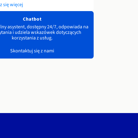
 się więcej
Chatbot
lny asystent, dostępny 24/7, odpowiada na
ytania i udziela wskazówek dotyczących
korzystania z usług.
Skontaktuj się z nami