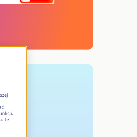
szej
ać
unkcji.
. Te