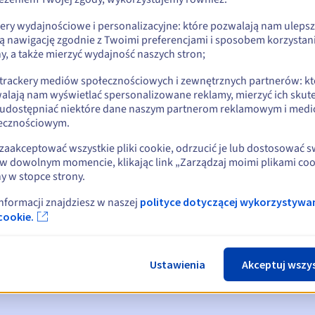
kery wydajnościowe i personalizacyjne: które pozwalają nam uleps
ą nawigację zgodnie z Twoimi preferencjami i sposobem korzystani
y, a także mierzyć wydajność naszych stron;
 trackery mediów społecznościowych i zewnętrznych partnerów: kt
alają nam wyświetlać spersonalizowane reklamy, mierzyć ich skut
 udostępniać niektóre dane naszym partnerom reklamowym i med
ecznościowym.
zaakceptować wszystkie pliki cookie, odrzucić je lub dostosować 
w dowolnym momencie, klikając link „Zarządzaj moimi plikami coo
y w stopce strony.
omienia:
, 30, 15, 7 i 3 dni przed datą wygaśnięcia
informacji znajdziesz w naszej
polityce dotyczącej wykorzystywa
cookie.
ia
powiadamiający o zawieszeniu nazwy domeny
ace Period
powiadamiający o usunięciu nazwy domeny
Ustawienia
Akceptuj wszy