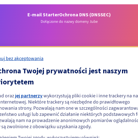
E-mail Starter
Ochrona DNS (DNSSEC)
Dołączone do nazwy domeny .tube
uj bez akceptowania
chrona Twojej prywatności jest naszym
riorytetem
Warunki kwalifikacji
ud oraz
jej partnerzy
wykorzystują pliki cookie i inne trackery na na
ować domenę .tube?
 internetowej. Niektóre trackery są niezbędne do prawidłowego
nowania strony. Pozwalają nam one w szczególności zagwarantow
ób fizycznych i prawnych, bez ograniczeń geograficznych.
zeństwo usługi lub zapewnić działanie niektórych podstawowych f
zwalają nam na prowadzenie anonimowych pomiarów oglądalności
Zasady zarządzania i powiadomienia
y są zwolnione z obowiązku uzyskania zgody.
zeżeniem Twojej zgody, wykorzystujemy również: