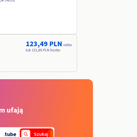
rok netto
123,49 PLN
netto
lub 151,89 PLN brutto
m ufają
.
tube
Szukaj