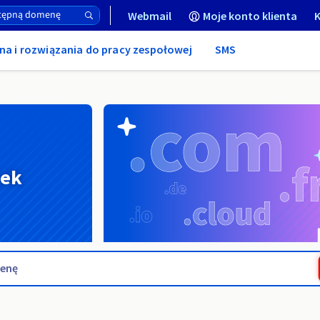
Webmail
Moje konto klienta
K
na i rozwiązania do pracy zespołowej
SMS
nek