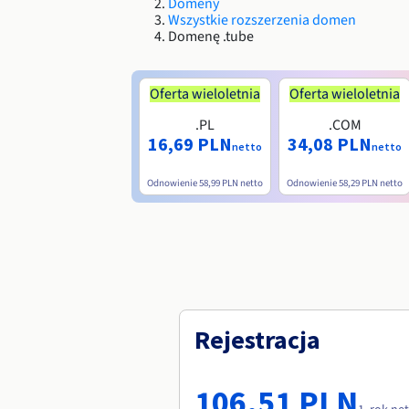
Domeny
Wszystkie rozszerzenia domen
Domenę .tube
Oferta wieloletnia
Oferta wieloletnia
.PL
.COM
16,69 PLN
34,08 PLN
netto
netto
Odnowienie
58,99 PLN
netto
Odnowienie
58,29 PLN
netto
Rejestracja
106,51 PLN