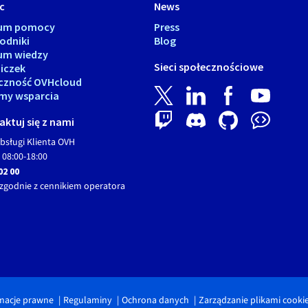
c
News
rum pomocy
Press
odniki
Blog
um wiedzy
Sieci społecznościowe
iczek
czność OVHcloud
my wsparcia
ktuj się z nami
bsługi Klienta OVH
 08:00-18:00
02 00
zgodnie z cennikiem operatora
macje prawne
Regulaminy
Ochrona danych
Zarządzanie plikami cooki