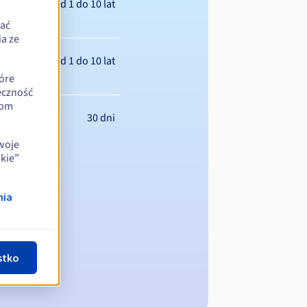
Od 1 do 10 lat
zać
a ze
Od 1 do 10 lat
óre
eczność
iom
30 dni
swoje
kie”
nia
stko