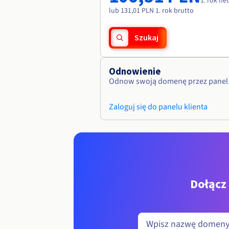
1. rok ne
lub 131,01 PLN 1. rok brutto
Szukaj
Odnowienie
Odnow swoją domenę przez panel 
Zaloguj się do panelu klienta
Dołącz