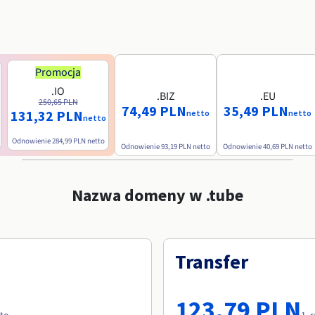
Promocja
.IO
.BIZ
.EU
250,65 PLN
74,49 PLN
35,49 PLN
131,32 PLN
netto
netto
netto
Odnowienie
284,99 PLN
netto
Odnowienie
93,19 PLN
netto
Odnowienie
40,69 PLN
netto
Nazwa domeny w .tube
Transfer
123,79 PLN