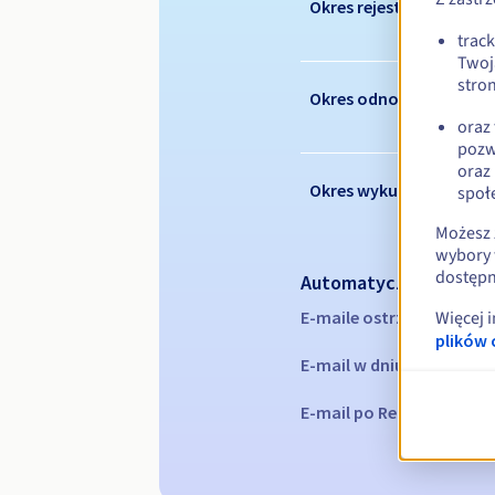
Okres rejestracji
trac
Twoj
stron
Okres odnowienia
oraz
pozw
oraz
Okres wykupu
społ
Możesz 
wybory 
dostępn
Automatyczne powiad
E-maile ostrzegawcze:
60
Więcej 
plików 
E-mail w dniu wygaśnięc
E-mail po Redemption Gr