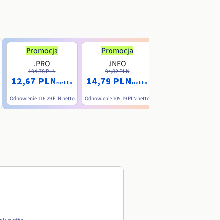
Promocja
Promocja
.PRO
.INFO
.ME
104,78 PLN
94,82 PLN
38,39 PLN
12,67 PLN
14,79 PLN
nett
netto
netto
Odnowienie
116,29 PLN
netto
Odnowienie
105,19 PLN
netto
Odnowienie
90,79 PLN
net