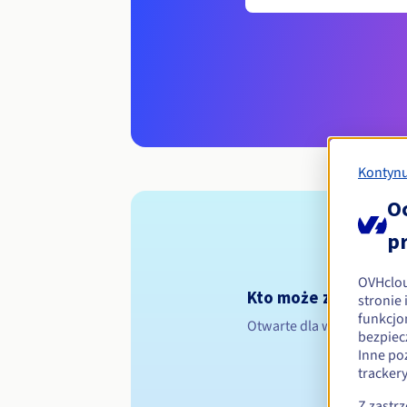
Kontynu
O
p
OVHclo
Kto może zarejestr
stronie
funkcjo
Otwarte dla wszystkich os
bezpiec
Inne po
tracker
Z zastr