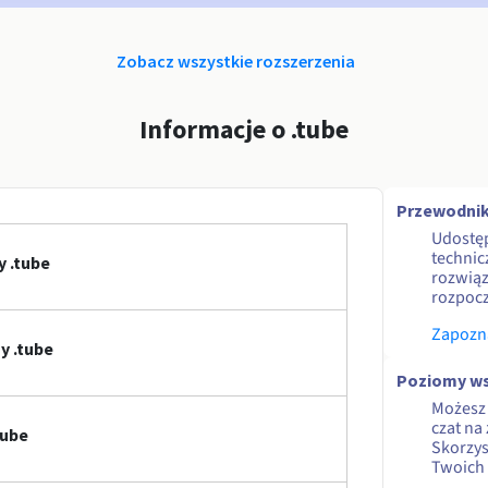
Zobacz wszystkie rozszerzenia
Informacje o .tube
Przewodnik
Udostę
technic
 .tube
rozwiąz
rozpocz
Zapozna
y .tube
Poziomy ws
Możesz 
czat na
tube
Skorzy
Twoich 