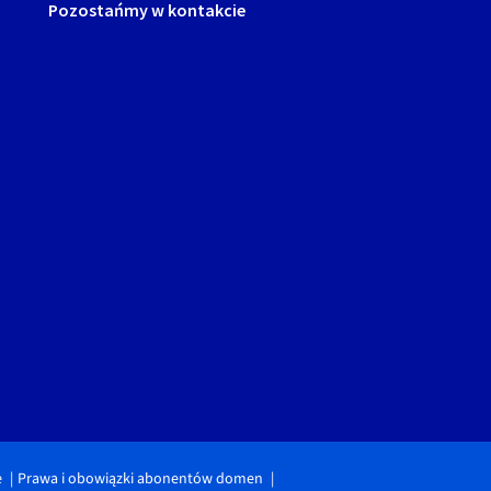
Pozostańmy w kontakcie
e
Prawa i obowiązki abonentów domen