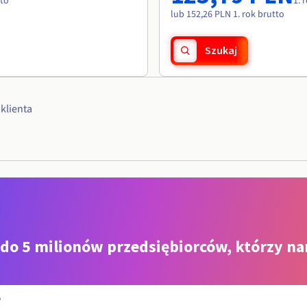
tto
1. 
lub 152,26 PLN 1. rok brutto
Szukaj
klienta
 do 5 milionów przedsiębiorców, którzy na