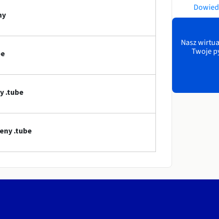
Dowiedz
ny
Nasz wirtua
Twoje p
be
y .tube
eny .tube