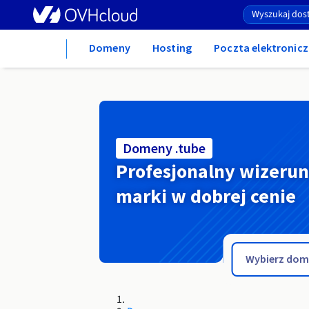
Home
Domeny
Hosting
Poczta elektronicz
Domeny .tube
Profesjonalny wizeru
marki w dobrej cenie
.travel.pl