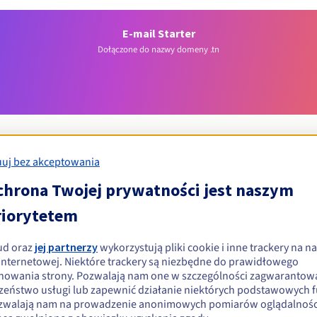
E-mail Starter
Dołączone do nazwy domeny .tn
uj bez akceptowania
chrona Twojej prywatności jest naszym
Warunki kwalifikacji
riorytetem
wać domenę .tn?
ud oraz
jej partnerzy
wykorzystują pliki cookie i inne trackery na na
 internetowej. Niektóre trackery są niezbędne do prawidłowego
nowania strony. Pozwalają nam one w szczególności zagwarantow
łożonym zgodnie z prawem obowiązującym w Tunezji;
zeństwo usługi lub zapewnić działanie niektórych podstawowych f
zwalają nam na prowadzenie anonimowych pomiarów oglądalności
dstawicielem prawnym właściciela znaku towarowego zarejestrowa