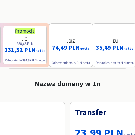
Promocja
.IO
.BIZ
.EU
250,65 PLN
74,49 PLN
35,49 PLN
131,32 PLN
netto
netto
netto
Odnowienie
284,99 PLN
netto
Odnowienie
93,19 PLN
netto
Odnowienie
40,69 PLN
netto
Nazwa domeny w .tn
Transfer
23,99 PLN