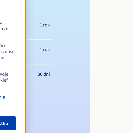
zać
1 rok
a ze
óre
1 rok
eczność
iom
30 dni
swoje
kie”
nia
stko