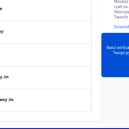
Możesz 
czat na
tn
Skorzy
Twoich 
Dowiedz
ny
Nasz wirtua
Twoje p
 .tn
eny .tn