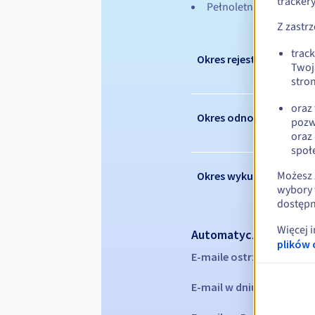
tracker
Pełnoletnią osobą fizy
Z zastr
trac
Okres rejestracji
Twoj
stron
oraz
Okres odnowienia
pozw
oraz
społ
Możesz 
Okres wykupu
wybory 
dostępn
Więcej 
Automatyczne powiad
plików 
E-maile ostrzegawcze:
60
E-mail w dniu wygaśnięc