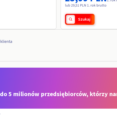
1. rok
lub 29,51 PLN 1. rok brutto
Szukaj
klienta
 do 5 milionów przedsiębiorców, którzy na