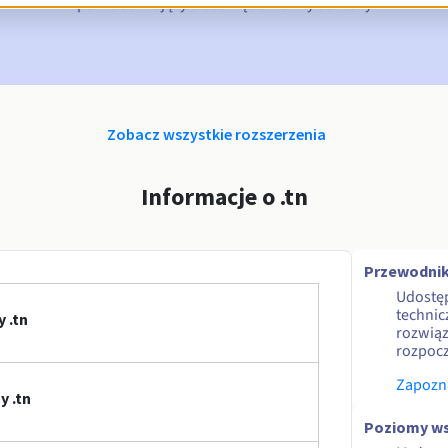
ace Period
powiadamiający o usunięciu nazwy domeny
Zobacz wszystkie rozszerzenia
Informacje o .tn
Przewodnik
Udostę
technic
 .tn
rozwiąz
rozpocz
Zapozna
 .tn
Poziomy ws