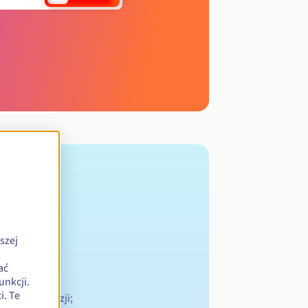
szej
ać
unkcji.
. Te
nego w Tunezji;