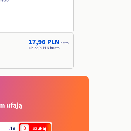
 netto
17,96 PLN
netto
lub 22,09 PLN brutto
m ufają
.
tn
Szukaj