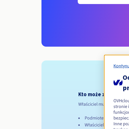
Kontynu
O
p
Kto może zarejestro
OVHclo
Właściciel musi być:
stronie
funkcjo
Podmiotem prawnym za
bezpiec
Inne po
Właścicielem lub prze