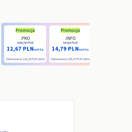
Promocja
Promocja
.PRO
.INFO
.ME
104,78 PLN
94,82 PLN
38,39 PLN
12,67 PLN
14,79 PLN
nett
netto
netto
Odnowienie
116,29 PLN
netto
Odnowienie
105,19 PLN
netto
Odnowienie
90,79 PLN
net