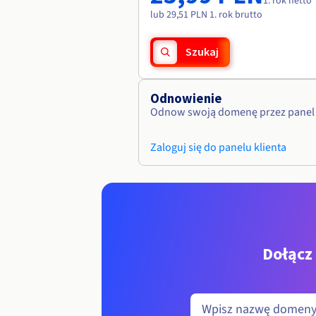
1. rok netto
lub 29,51 PLN 1. rok brutto
Szukaj
Odnowienie
Odnow swoją domenę przez panel 
Zaloguj się do panelu klienta
Dołącz