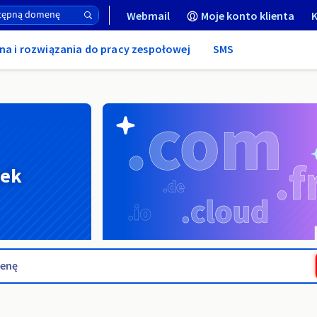
Webmail
Moje konto klienta
K
na i rozwiązania do pracy zespołowej
SMS
nek