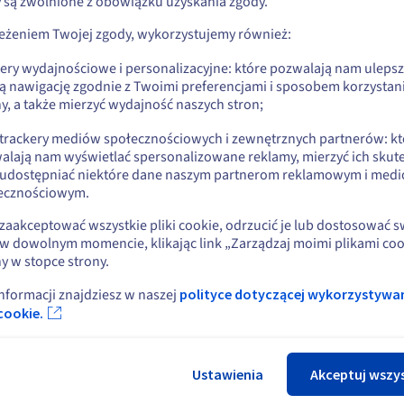
y są zwolnione z obowiązku uzyskania zgody.
czną narodowości tunezyjskiej lub rezydentem w Tunezji.
Zasady zarządzania i powiadomienia
zeżeniem Twojej zgody, wykorzystujemy również:
kery wydajnościowe i personalizacyjne: które pozwalają nam uleps
ą nawigację zgodnie z Twoimi preferencjami i sposobem korzystani
y, a także mierzyć wydajność naszych stron;
 trackery mediów społecznościowych i zewnętrznych partnerów: kt
alają nam wyświetlać spersonalizowane reklamy, mierzyć ich skut
 udostępniać niektóre dane naszym partnerom reklamowym i med
ecznościowym.
zaakceptować wszystkie pliki cookie, odrzucić je lub dostosować 
w dowolnym momencie, klikając link „Zarządzaj moimi plikami coo
y w stopce strony.
informacji znajdziesz w naszej
polityce dotyczącej wykorzystywa
omienia:
cookie.
, 30, 15, 7 i 3 dni przed datą wygaśnięcia
ia
powiadamiający o zawieszeniu nazwy domeny
Ustawienia
Akceptuj wszy