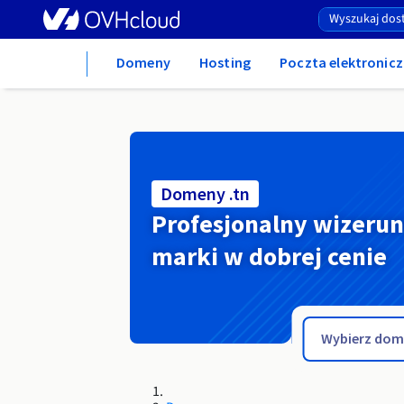
Home
Domeny
Hosting
Poczta elektronicz
Domeny .tn
Profesjonalny wizeru
marki w dobrej cenie
.tm.pl