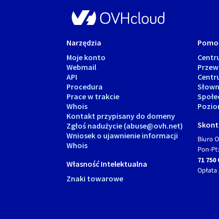
Narzędzia
Pomo
Moje konto
Cent
Webmail
Przew
API
Centr
Procedura
Słown
Prace w trakcie
Społe
Whois
Pozio
Kontakt przypisany do domeny
Skonta
Zgłoś nadużycie (abuse@ovh.net)
Wniosek o ujawnienie informacji
Biuro O
Whois
Pon-Pt:
71 750 
Własność Intelektualna
Opłata 
Znaki towarowe