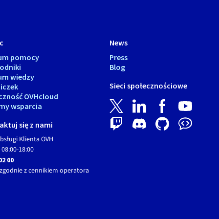
c
News
rum pomocy
Press
odniki
Blog
um wiedzy
Sieci społecznościowe
iczek
czność OVHcloud
my wsparcia
ktuj się z nami
bsługi Klienta OVH
 08:00-18:00
02 00
zgodnie z cennikiem operatora