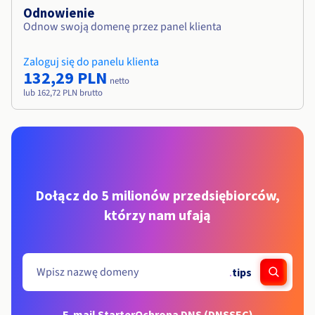
Odnowienie
Odnow swoją domenę przez panel klienta
Zaloguj się do panelu klienta
132,29 PLN
netto
lub 162,72 PLN brutto
Dołącz do 5 milionów przedsiębiorców,
którzy nam ufają
.
tips
E-mail Starter
Ochrona DNS (DNSSEC)