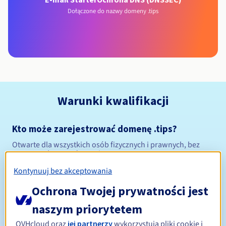
Dołączone do nazwy domeny .tips
Warunki kwalifikacji
Kto może zarejestrować domenę .tips?
Otwarte dla wszystkich osób fizycznych i prawnych, bez
ograniczeń geograficznych.
Kontynuuj bez akceptowania
Zasady zarządzania i powiadomienia
Ochrona Twojej prywatności jest
Od 1 do 10 lat
Okres rejestracji
naszym priorytetem
OVHcloud oraz
jej partnerzy
wykorzystują pliki cookie i