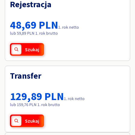
Dokumentacja
Dokumentacja
Rejestracja
Roadmap & Changelog
Cennik
Roadmap & Changelog
Roadmap & Changelog
Monitorowanie
Dostępność według regionów
Dokumentacja
48,69 PLN
Roadmap & Changelog
1. rok netto
Roadmap & Changelog
lub 59,89 PLN 1. rok brutto
Szukaj
Transfer
129,89 PLN
1. rok netto
lub 159,76 PLN 1. rok brutto
Szukaj