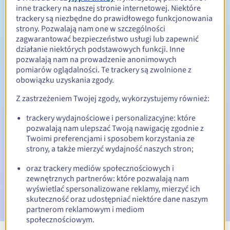
inne trackery na naszej stronie internetowej. Niektóre
Od 1 do 10 lat
trackery są niezbędne do prawidłowego funkcjonowania
Okres odnowienia
strony. Pozwalają nam one w szczególności
zagwarantować bezpieczeństwo usługi lub zapewnić
działanie niektórych podstawowych funkcji. Inne
pozwalają nam na prowadzenie anonimowych
30 dni
Okres wykupu
pomiarów oglądalności. Te trackery są zwolnione z
obowiązku uzyskania zgody.
Z zastrzeżeniem Twojej zgody, wykorzystujemy również:
Automatyczne powiadomienia:
trackery wydajnościowe i personalizacyjne: które
E-maile ostrzegawcze:
60, 30, 15, 7 i 3 dni przed datą
pozwalają nam ulepszać Twoją nawigację zgodnie z
wygaśnięcia
Twoimi preferencjami i sposobem korzystania ze
strony, a także mierzyć wydajność naszych stron;
E-mail w dniu wygaśnięcia
powiadamiający o zawieszeniu
nazwy domeny
oraz trackery mediów społecznościowych i
zewnętrznych partnerów: które pozwalają nam
E-mail po Redemption Grace Period
powiadamiający o
wyświetlać spersonalizowane reklamy, mierzyć ich
usunięciu nazwy domeny
skuteczność oraz udostępniać niektóre dane naszym
partnerom reklamowym i mediom
społecznościowym.