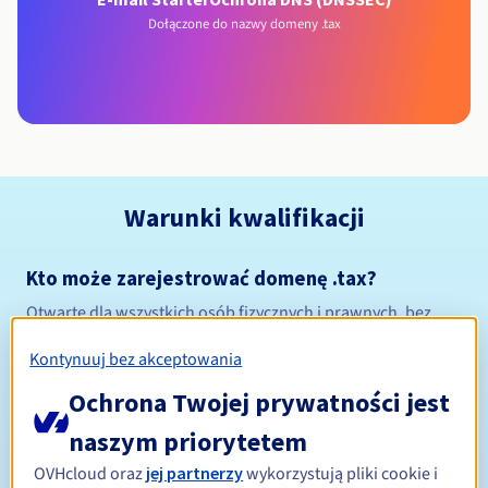
Dołączone do nazwy domeny .tax
Warunki kwalifikacji
Kto może zarejestrować domenę .tax?
Otwarte dla wszystkich osób fizycznych i prawnych, bez
ograniczeń geograficznych.
Kontynuuj bez akceptowania
Zasady zarządzania i powiadomienia
Ochrona Twojej prywatności jest
Od 1 do 10 lat
naszym priorytetem
Okres rejestracji
OVHcloud oraz
jej partnerzy
wykorzystują pliki cookie i