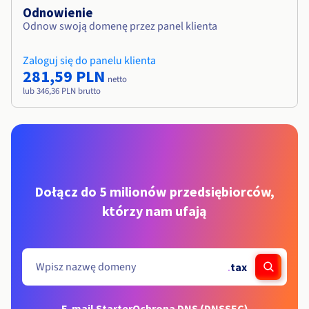
Odnowienie
Odnow swoją domenę przez panel klienta
Zaloguj się do panelu klienta
281,59 PLN
netto
lub 346,36 PLN brutto
Dołącz do 5 milionów przedsiębiorców,
którzy nam ufają
.
tax
E-mail Starter
Ochrona DNS (DNSSEC)