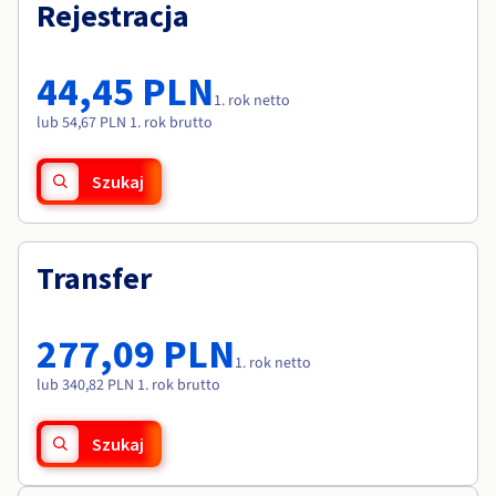
Dokumentacja
Dokumentacja
Rejestracja
Roadmap & Changelog
Cennik
Roadmap & Changelog
Roadmap & Changelog
Monitorowanie
Dostępność według regionów
Dokumentacja
44,45 PLN
Roadmap & Changelog
1. rok netto
Roadmap & Changelog
lub 54,67 PLN 1. rok brutto
Szukaj
Transfer
277,09 PLN
1. rok netto
lub 340,82 PLN 1. rok brutto
Szukaj