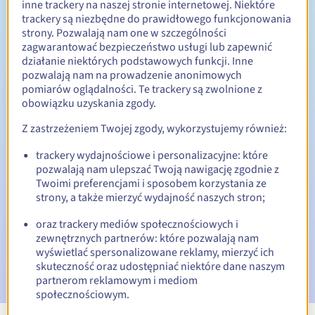
inne trackery na naszej stronie internetowej. Niektóre
trackery są niezbędne do prawidłowego funkcjonowania
Od 1 do 10 lat
Okres odnowienia
strony. Pozwalają nam one w szczególności
zagwarantować bezpieczeństwo usługi lub zapewnić
działanie niektórych podstawowych funkcji. Inne
pozwalają nam na prowadzenie anonimowych
30 dni
Okres wykupu
pomiarów oglądalności. Te trackery są zwolnione z
obowiązku uzyskania zgody.
Z zastrzeżeniem Twojej zgody, wykorzystujemy również:
Automatyczne powiadomienia:
trackery wydajnościowe i personalizacyjne: które
E-maile ostrzegawcze:
60, 30, 15, 7 i 3 dni przed datą
pozwalają nam ulepszać Twoją nawigację zgodnie z
wygaśnięcia
Twoimi preferencjami i sposobem korzystania ze
strony, a także mierzyć wydajność naszych stron;
E-mail w dniu wygaśnięcia
powiadamiający o zawieszeniu
nazwy domeny
oraz trackery mediów społecznościowych i
zewnętrznych partnerów: które pozwalają nam
E-mail po Redemption Grace Period
powiadamiający o
wyświetlać spersonalizowane reklamy, mierzyć ich
usunięciu nazwy domeny
skuteczność oraz udostępniać niektóre dane naszym
partnerom reklamowym i mediom
społecznościowym.