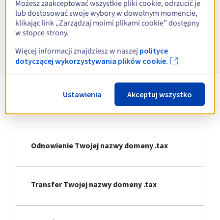
Możesz zaakceptować wszystkie pliki cookie, odrzucić je
lub dostosować swoje wybory w dowolnym momencie,
Zobacz wszystkie rozszerzenia
klikając link „Zarządzaj moimi plikami cookie” dostępny
w stopce strony.
Informacje o .tax
Więcej informacji znajdziesz w naszej
polityce
dotyczącej wykorzystywania plików cookie.
Ustawienia
Akceptuj wszystko
Rejestracja Twojej nazwy domeny .tax
Odnowienie Twojej nazwy domeny .tax
Transfer Twojej nazwy domeny .tax