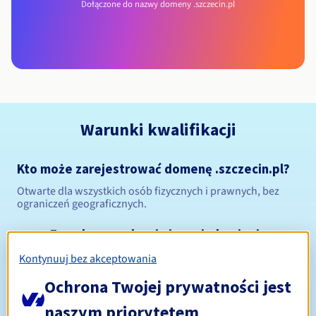
Dołączone do nazwy domeny .szczecin.pl
Warunki kwalifikacji
Kto może zarejestrować domenę .szczecin.pl?
Otwarte dla wszystkich osób fizycznych i prawnych, bez
ograniczeń geograficznych.
Zasady zarządzania i powiadomienia
Kontynuuj bez akceptowania
Od 1 do 10 lat
Okres rejestracji
Ochrona Twojej prywatności jest
naszym priorytetem