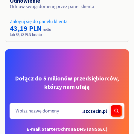
Odnowienie
Odnow swoją domenę przez panel klienta
Zaloguj się do panelu klienta
43,19 PLN
netto
lub 53,12 PLN brutto
Dołącz do 5 milionów przedsiębiorców,
którzy nam ufają
.
szczecin.pl
E-mail Starter
Ochrona DNS (DNSSEC)