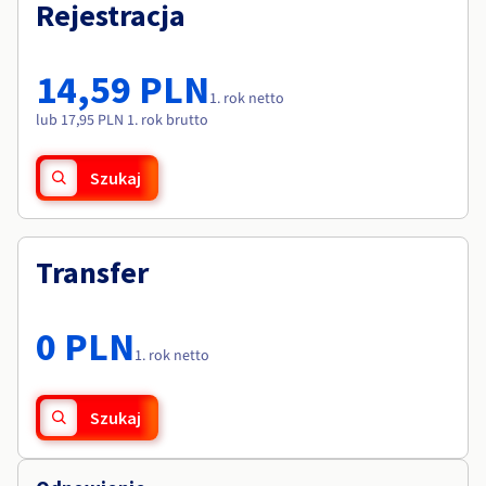
Dokumentacja
Dokumentacja
Rejestracja
Roadmap & Changelog
Cennik
Roadmap & Changelog
Roadmap & Changelog
Monitorowanie
Dostępność według regionów
Dokumentacja
14,59 PLN
Roadmap & Changelog
1. rok netto
Roadmap & Changelog
lub 17,95 PLN 1. rok brutto
Szukaj
Transfer
0 PLN
1. rok netto
Szukaj