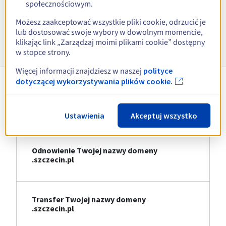
społecznościowym.
Zobacz wszystkie rozszerzenia
Możesz zaakceptować wszystkie pliki cookie, odrzucić je
lub dostosować swoje wybory w dowolnym momencie,
Informacje o .szczecin.pl
klikając link „Zarządzaj moimi plikami cookie” dostępny
w stopce strony.
Więcej informacji znajdziesz w naszej
polityce
dotyczącej wykorzystywania plików cookie.
Rejestracja Twojej nazwy domeny
.szczecin.pl
Ustawienia
Akceptuj wszystko
Odnowienie Twojej nazwy domeny
.szczecin.pl
Transfer Twojej nazwy domeny
.szczecin.pl