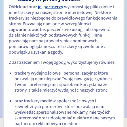
Od 1 do 10 lat
Okres odnowienia
OVHcloud oraz
jej partnerzy
wykorzystują pliki cookie i
inne trackery na naszej stronie internetowej. Niektóre
trackery są niezbędne do prawidłowego funkcjonowania
strony. Pozwalają nam one w szczególności
Okres wykupu
zagwarantować bezpieczeństwo usługi lub zapewnić
działanie niektórych podstawowych funkcji. Inne
pozwalają nam na prowadzenie anonimowych
pomiarów oglądalności. Te trackery są zwolnione z
obowiązku uzyskania zgody.
Automatyczne powiadomienia:
E-maile ostrzegawcze:
60, 30, 15, 7 i 3 dni przed datą
Z zastrzeżeniem Twojej zgody, wykorzystujemy również:
wygaśnięcia
trackery wydajnościowe i personalizacyjne: które
pozwalają nam ulepszać Twoją nawigację zgodnie z
E-mail w dniu wygaśnięcia
powiadamiający o zawieszeniu
nazwy domeny
Twoimi preferencjami i sposobem korzystania ze
strony, a także mierzyć wydajność naszych stron;
E-mail po Redemption Grace Period
powiadamiający o
oraz trackery mediów społecznościowych i
usunięciu nazwy domeny
zewnętrznych partnerów: które pozwalają nam
wyświetlać spersonalizowane reklamy, mierzyć ich
skuteczność oraz udostępniać niektóre dane naszym
partnerom reklamowym i mediom