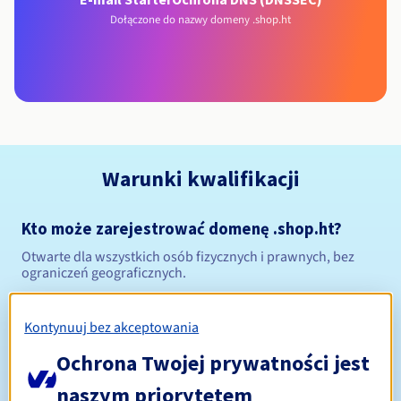
Dołączone do nazwy domeny .shop.ht
Warunki kwalifikacji
Kto może zarejestrować domenę .shop.ht?
Otwarte dla wszystkich osób fizycznych i prawnych, bez
ograniczeń geograficznych.
Zasady zarządzania i powiadomienia
Kontynuuj bez akceptowania
Od 1 do 5 lat
Ochrona Twojej prywatności jest
Okres rejestracji
naszym priorytetem