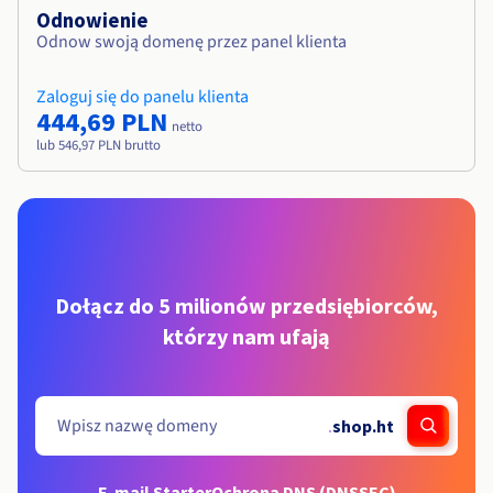
Odnowienie
Odnow swoją domenę przez panel klienta
Zaloguj się do panelu klienta
444,69 PLN
netto
lub 546,97 PLN brutto
Dołącz do 5 milionów przedsiębiorców,
którzy nam ufają
.
shop.ht
E-mail Starter
Ochrona DNS (DNSSEC)