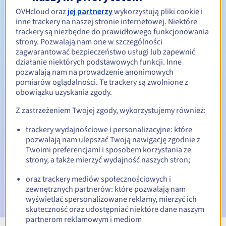
OVHcloud oraz
jej partnerzy
wykorzystują pliki cookie i
Od 1 do 5 lat
Okres odnowienia
inne trackery na naszej stronie internetowej. Niektóre
trackery są niezbędne do prawidłowego funkcjonowania
strony. Pozwalają nam one w szczególności
zagwarantować bezpieczeństwo usługi lub zapewnić
30 dni
Okres wykupu
działanie niektórych podstawowych funkcji. Inne
pozwalają nam na prowadzenie anonimowych
pomiarów oglądalności. Te trackery są zwolnione z
obowiązku uzyskania zgody.
Automatyczne powiadomienia:
Z zastrzeżeniem Twojej zgody, wykorzystujemy również:
E-maile ostrzegawcze:
60, 30, 15, 7 i 3 dni przed datą
wygaśnięcia
trackery wydajnościowe i personalizacyjne: które
pozwalają nam ulepszać Twoją nawigację zgodnie z
E-mail w dniu wygaśnięcia
powiadamiający o zawieszeniu
Twoimi preferencjami i sposobem korzystania ze
nazwy domeny
strony, a także mierzyć wydajność naszych stron;
oraz trackery mediów społecznościowych i
E-mail po Redemption Grace Period
powiadamiający o
usunięciu nazwy domeny
zewnętrznych partnerów: które pozwalają nam
wyświetlać spersonalizowane reklamy, mierzyć ich
skuteczność oraz udostępniać niektóre dane naszym
partnerom reklamowym i mediom