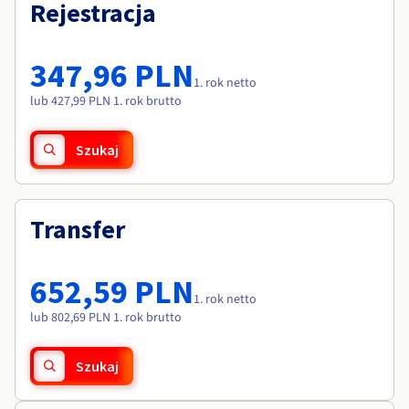
Dokumentacja
Dokumentacja
Rejestracja
Roadmap & Changelog
Cennik
Roadmap & Changelog
Roadmap & Changelog
Monitorowanie
Dostępność według regionów
Dokumentacja
347,96 PLN
Roadmap & Changelog
1. rok netto
Roadmap & Changelog
lub 427,99 PLN 1. rok brutto
Szukaj
Transfer
652,59 PLN
1. rok netto
lub 802,69 PLN 1. rok brutto
Szukaj