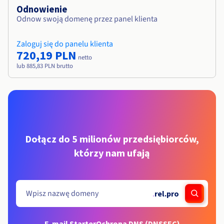
Odnowienie
Odnow swoją domenę przez panel klienta
Zaloguj się do panelu klienta
720,19 PLN
netto
lub 885,83 PLN brutto
Dołącz do 5 milionów przedsiębiorców,
którzy nam ufają
.
rel.pro
E-mail Starter
Ochrona DNS (DNSSEC)