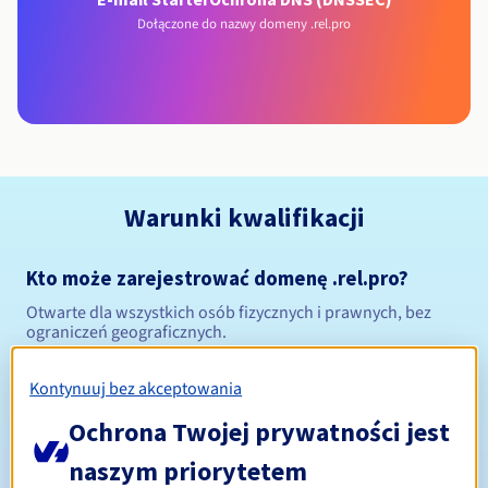
Dołączone do nazwy domeny .rel.pro
Warunki kwalifikacji
Kto może zarejestrować domenę .rel.pro?
Otwarte dla wszystkich osób fizycznych i prawnych, bez
ograniczeń geograficznych.
Zasady zarządzania i powiadomienia
Kontynuuj bez akceptowania
Ochrona Twojej prywatności jest
Od 1 do 10 lat
Okres rejestracji
naszym priorytetem