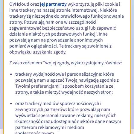
OVHcloud oraz
jej partnerzy
wykorzystują pliki cookie i
inne trackery na naszej stronie internetowej. Niektóre
Od 1 do 9 lat
Okres odnowienia
trackery są niezbędne do prawidłowego funkcjonowania
strony. Pozwalają nam one w szczególności
zagwarantować bezpieczeństwo usługi lub zapewnić
działanie niektórych podstawowych funkcji. Inne
30 dni
Okres wykupu
pozwalają nam na prowadzenie anonimowych
pomiarów oglądalności. Te trackery są zwolnione z
obowiązku uzyskania zgody.
Automatyczne powiadomienia:
Z zastrzeżeniem Twojej zgody, wykorzystujemy również:
E-maile ostrzegawcze:
60, 30, 15, 7 i 3 dni przed datą
trackery wydajnościowe i personalizacyjne: które
wygaśnięcia
pozwalają nam ulepszać Twoją nawigację zgodnie z
Twoimi preferencjami i sposobem korzystania ze
E-mail w dniu wygaśnięcia
powiadamiający o zawieszeniu
strony, a także mierzyć wydajność naszych stron;
nazwy domeny
oraz trackery mediów społecznościowych i
E-mail po Redemption Grace Period
powiadamiający o
zewnętrznych partnerów: które pozwalają nam
usunięciu nazwy domeny
wyświetlać spersonalizowane reklamy, mierzyć ich
skuteczność oraz udostępniać niektóre dane naszym
partnerom reklamowym i mediom
społecznościowym.