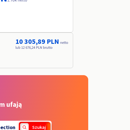
1. rok netto
10 305,89 PLN
netto
lub 12 676,24 PLN brutto
m ufają
tection
Szukaj