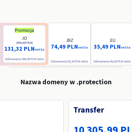
Promocja
.IO
.BIZ
.EU
250,65 PLN
74,49 PLN
35,49 PLN
131,32 PLN
netto
netto
netto
Odnowienie
284,99 PLN
netto
Odnowienie
93,19 PLN
netto
Odnowienie
40,69 PLN
netto
Nazwa domeny w .protection
Transfer
10 305,99 P