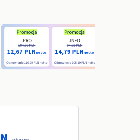
Promocja
Promocja
.PRO
.INFO
.ME
104,78 PLN
94,82 PLN
38,39 PLN
12,67 PLN
14,79 PLN
nett
netto
netto
Odnowienie
116,29 PLN
netto
Odnowienie
105,19 PLN
netto
Odnowienie
90,79 PLN
net
LN