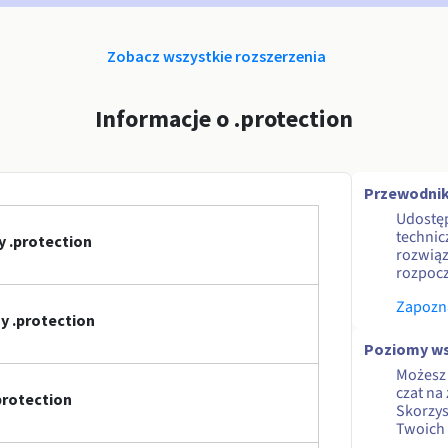
Zobacz wszystkie rozszerzenia
Informacje o .protection
Przewodnik
Udostę
technic
 .protection
rozwiąz
rozpocz
Zapozna
 .protection
Poziomy ws
Możesz 
czat na
protection
Skorzy
Twoich 