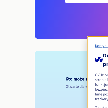
Kontynu
O
p
OVHclo
Kto może zarejestro
stronie
funkcjo
Otwarte dla wszystkich os
bezpiec
Inne po
tracker
Z zastr