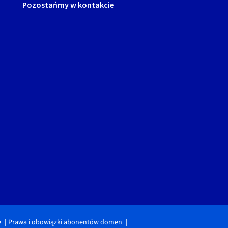
Pozostańmy w kontakcie
e
Prawa i obowiązki abonentów domen