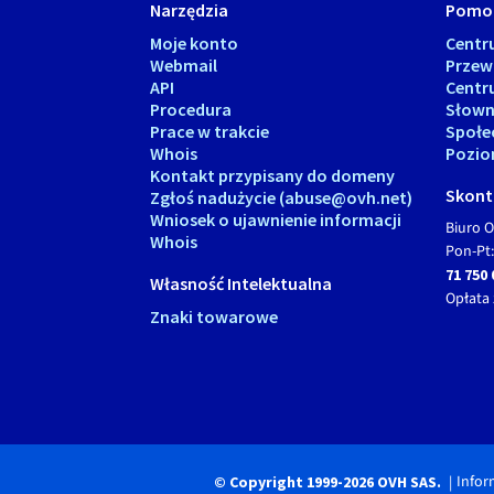
Narzędzia
Pomo
Moje konto
Cent
Webmail
Przew
API
Centr
Procedura
Słown
Prace w trakcie
Społe
Whois
Pozio
Kontakt przypisany do domeny
Skonta
Zgłoś nadużycie (abuse@ovh.net)
Wniosek o ujawnienie informacji
Biuro O
Whois
Pon-Pt:
71 750 
Własność Intelektualna
Opłata 
Znaki towarowe
Infor
© Copyright 1999-2026 OVH SAS.