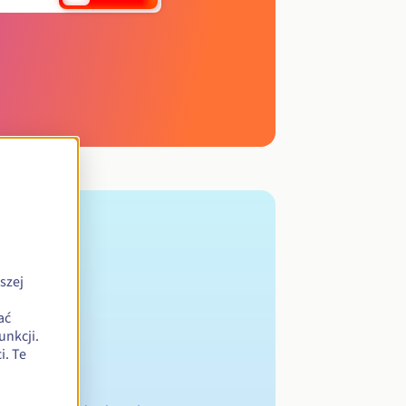
szej
ać
unkcji.
. Te