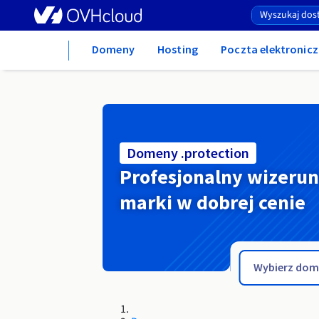
Home
Domeny
Hosting
Poczta elektronicz
Domeny .protection
Profesjonalny wizeru
marki w dobrej cenie
.property