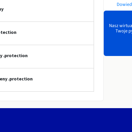
Dowiedz
ny
Nasz wirtua
Twoje p
tection
y .protection
eny .protection