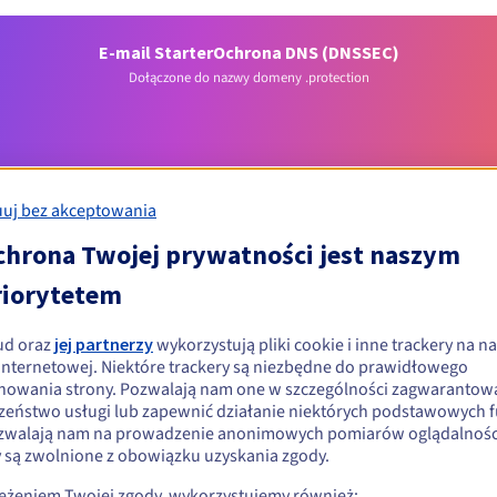
E-mail Starter
Ochrona DNS (DNSSEC)
Dołączone do nazwy domeny .protection
uj bez akceptowania
chrona Twojej prywatności jest naszym
riorytetem
Warunki kwalifikacji
ud oraz
jej partnerzy
wykorzystują pliki cookie i inne trackery na na
wać domenę .protection?
 internetowej. Niektóre trackery są niezbędne do prawidłowego
nowania strony. Pozwalają nam one w szczególności zagwarantow
ób fizycznych i prawnych, bez ograniczeń geograficznych.
zeństwo usługi lub zapewnić działanie niektórych podstawowych f
zwalają nam na prowadzenie anonimowych pomiarów oglądalności
Zasady zarządzania i powiadomienia
y są zwolnione z obowiązku uzyskania zgody.
zeżeniem Twojej zgody, wykorzystujemy również: