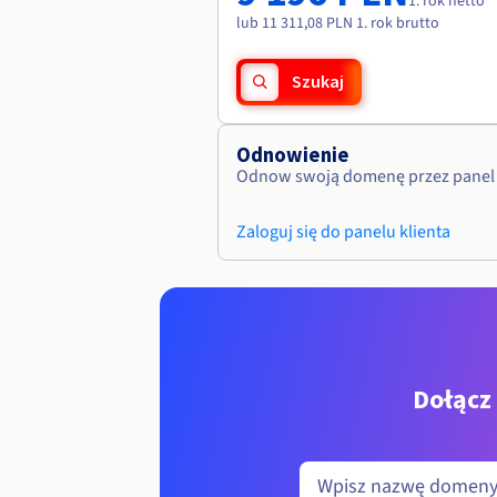
1. rok netto
lub 11 311,08 PLN 1. rok brutto
Szukaj
Odnowienie
Odnow swoją domenę przez panel 
Zaloguj się do panelu klienta
Dołącz