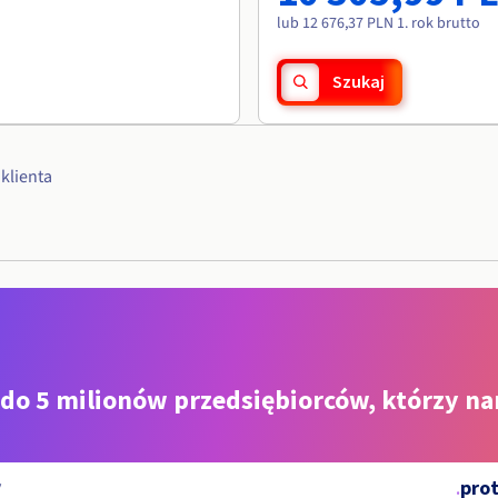
lub 12 676,37 PLN 1. rok brutto
Szukaj
klienta
 do 5 milionów przedsiębiorców, którzy na
.
pro