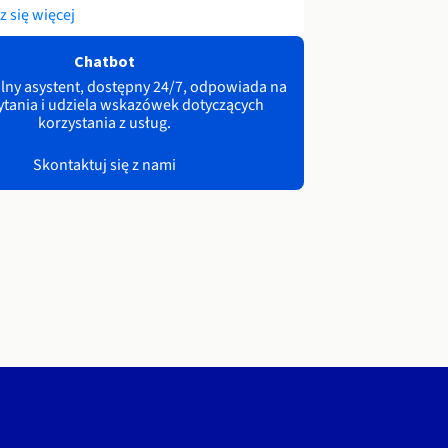
 się więcej
Chatbot
lny asystent, dostępny 24/7, odpowiada na
ytania i udziela wskazówek dotyczących
korzystania z usług.
Skontaktuj się z nami