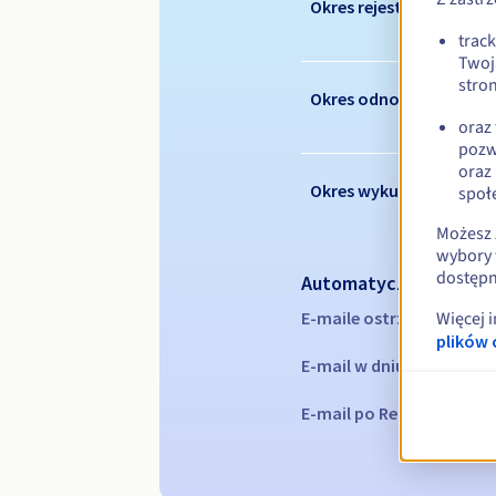
Okres rejestracji
trac
Twoj
stron
Okres odnowienia
oraz
pozw
oraz
Okres wykupu
społ
Możesz 
wybory 
dostępn
Automatyczne powiad
E-maile ostrzegawcze:
60
Więcej 
plików 
E-mail w dniu wygaśnięc
E-mail po Redemption Gr