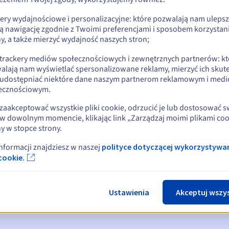
kery wydajnościowe i personalizacyjne: które pozwalają nam uleps
ą nawigację zgodnie z Twoimi preferencjami i sposobem korzystani
y, a także mierzyć wydajność naszych stron;
 trackery mediów społecznościowych i zewnętrznych partnerów: kt
alają nam wyświetlać spersonalizowane reklamy, mierzyć ich skut
 udostępniać niektóre dane naszym partnerom reklamowym i med
ecznościowym.
zaakceptować wszystkie pliki cookie, odrzucić je lub dostosować 
w dowolnym momencie, klikając link „Zarządzaj moimi plikami coo
y w stopce strony.
omienia:
, 30, 15, 7 i 3 dni przed datą wygaśnięcia
informacji znajdziesz w naszej
polityce dotyczącej wykorzystywa
cookie.
ia
powiadamiający o zawieszeniu nazwy domeny
ace Period
powiadamiający o usunięciu nazwy domeny
Ustawienia
Akceptuj wszy