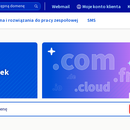
Webmail
Moje konto klienta
K
na i rozwiązania do pracy zespołowej
SMS
nek