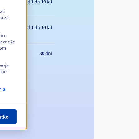
Od 1 do 10 lat
zać
a ze
Od 1 do 10 lat
óre
eczność
iom
30 dni
swoje
kie”
nia
stko