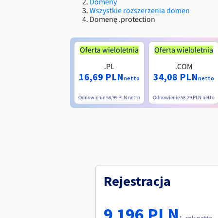
Domeny
Wszystkie rozszerzenia domen
Domenę .protection
Oferta wieloletnia
Oferta wieloletnia
.PL
.COM
16,69 PLN
34,08 PLN
netto
netto
Odnowienie
58,99 PLN
netto
Odnowienie
58,29 PLN
netto
Rejestracja
9 196 PLN