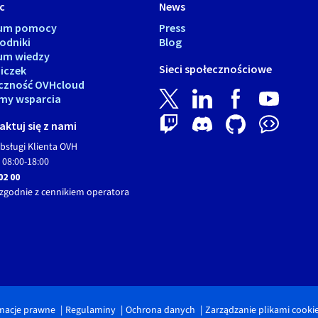
c
News
rum pomocy
Press
odniki
Blog
um wiedzy
Sieci społecznościowe
iczek
czność OVHcloud
my wsparcia
ktuj się z nami
bsługi Klienta OVH
 08:00-18:00
02 00
zgodnie z cennikiem operatora
macje prawne
Regulaminy
Ochrona danych
Zarządzanie plikami cooki