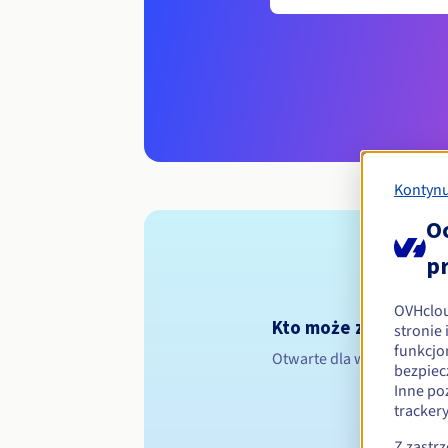
Kontynu
O
p
OVHclo
Kto może zarejestr
stronie
funkcjo
Otwarte dla wszystkich os
bezpiec
Inne po
tracker
Z zastr