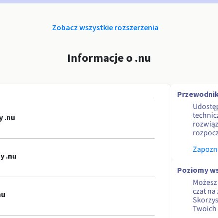
Zobacz wszystkie rozszerzenia
Informacje o .nu
Przewodnik
Udostę
technic
y .nu
rozwiąz
rozpocz
Zapozna
y .nu
Poziomy ws
Możesz 
czat na
nu
Skorzy
Twoich 