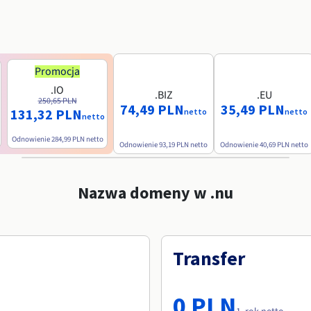
Promocja
.IO
.BIZ
.EU
250,65 PLN
74,49 PLN
35,49 PLN
131,32 PLN
netto
netto
netto
Odnowienie
284,99 PLN
netto
Odnowienie
93,19 PLN
netto
Odnowienie
40,69 PLN
netto
Nazwa domeny w .nu
Transfer
0 PLN