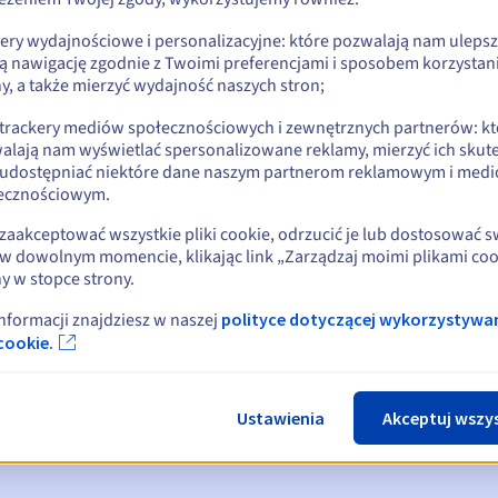
kery wydajnościowe i personalizacyjne: które pozwalają nam uleps
ą nawigację zgodnie z Twoimi preferencjami i sposobem korzystani
y, a także mierzyć wydajność naszych stron;
 trackery mediów społecznościowych i zewnętrznych partnerów: kt
alają nam wyświetlać spersonalizowane reklamy, mierzyć ich skut
 udostępniać niektóre dane naszym partnerom reklamowym i med
ecznościowym.
zaakceptować wszystkie pliki cookie, odrzucić je lub dostosować 
w dowolnym momencie, klikając link „Zarządzaj moimi plikami coo
y w stopce strony.
omienia:
, 30, 15, 7 i 3 dni przed datą wygaśnięcia
informacji znajdziesz w naszej
polityce dotyczącej wykorzystywa
cookie.
ia
powiadamiający o zawieszeniu nazwy domeny
ace Period
powiadamiający o usunięciu nazwy domeny
Ustawienia
Akceptuj wszy