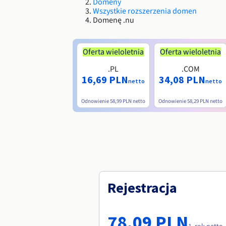
Domeny
Wszystkie rozszerzenia domen
Domenę .nu
Oferta wieloletnia
Oferta wieloletnia
.PL
.COM
16,69 PLN
34,08 PLN
netto
netto
Odnowienie
58,99 PLN
netto
Odnowienie
58,29 PLN
netto
Rejestracja
78,09 PLN