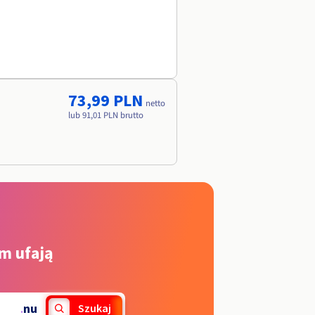
73,99 PLN
netto
lub 91,01 PLN brutto
m ufają
.
nu
Szukaj