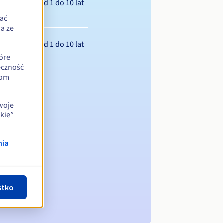
Od 1 do 10 lat
zać
a ze
Od 1 do 10 lat
óre
eczność
iom
swoje
kie”
nia
stko