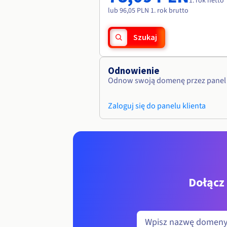
1. rok netto
lub 96,05 PLN 1. rok brutto
Szukaj
Odnowienie
Odnow swoją domenę przez panel 
Zaloguj się do panelu klienta
Dołącz