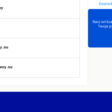
Dowiedz
ny
Nasz wirtua
Twoje p
y .nu
eny .nu