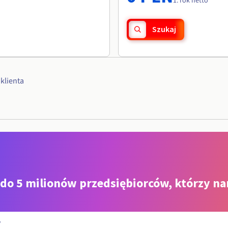
1. rok netto
Szukaj
klienta
 do 5 milionów przedsiębiorców, którzy na