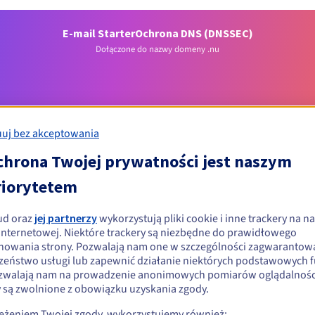
E-mail Starter
Ochrona DNS (DNSSEC)
Dołączone do nazwy domeny .nu
uj bez akceptowania
chrona Twojej prywatności jest naszym
riorytetem
Warunki kwalifikacji
ud oraz
jej partnerzy
wykorzystują pliki cookie i inne trackery na na
ować domenę .nu?
 internetowej. Niektóre trackery są niezbędne do prawidłowego
nowania strony. Pozwalają nam one w szczególności zagwarantow
ób fizycznych i prawnych, bez ograniczeń geograficznych.
zeństwo usługi lub zapewnić działanie niektórych podstawowych f
zwalają nam na prowadzenie anonimowych pomiarów oglądalności
Zasady zarządzania i powiadomienia
y są zwolnione z obowiązku uzyskania zgody.
zeżeniem Twojej zgody, wykorzystujemy również: