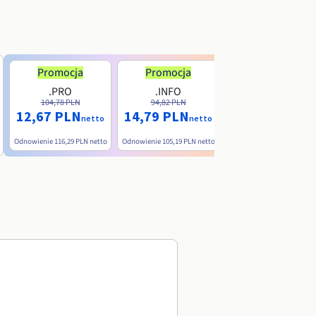
Promocja
Promocja
.PRO
.INFO
.ME
104,78 PLN
94,82 PLN
38,39 PLN
12,67 PLN
14,79 PLN
nett
netto
netto
Odnowienie
116,29 PLN
netto
Odnowienie
105,19 PLN
netto
Odnowienie
90,79 PLN
net