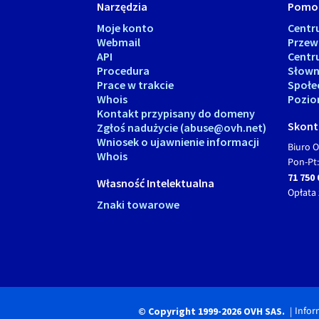
Narzędzia
Pomo
Moje konto
Cent
Webmail
Przew
API
Centr
Procedura
Słown
Prace w trakcie
Społe
Whois
Pozio
Kontakt przypisany do domeny
Skonta
Zgłoś nadużycie (abuse@ovh.net)
Wniosek o ujawnienie informacji
Biuro O
Whois
Pon-Pt:
71 750 
Własność Intelektualna
Opłata 
Znaki towarowe
Infor
© Copyright 1999-2026 OVH SAS.