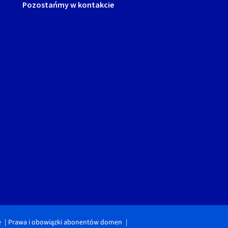
Pozostańmy w kontakcie
e
Prawa i obowiązki abonentów domen