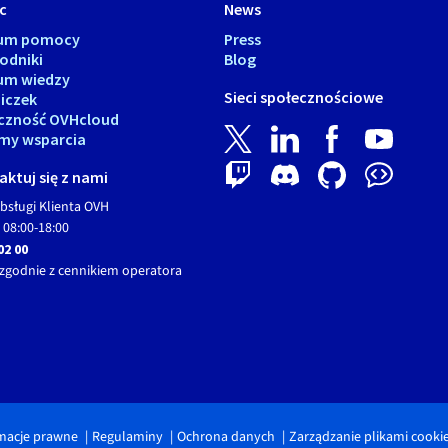
c
News
rum pomocy
Press
odniki
Blog
um wiedzy
Sieci społecznościowe
iczek
czność OVHcloud
my wsparcia
ktuj się z nami
bsługi Klienta OVH
 08:00-18:00
02 00
zgodnie z cennikiem operatora
macje prawne
Regulaminy
Ochrona danych
Zarządzanie plikami cooki