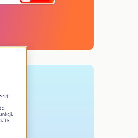
szej
ać
unkcji.
. Te