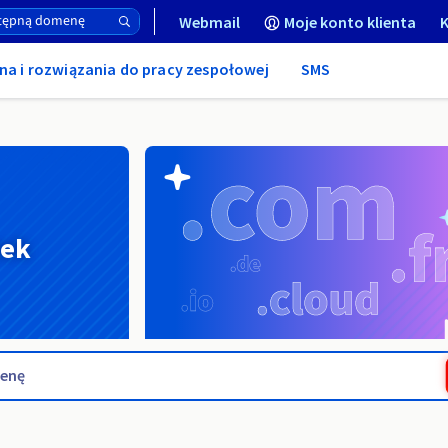
Webmail
Moje konto klienta
K
na i rozwiązania do pracy zespołowej
SMS
nek