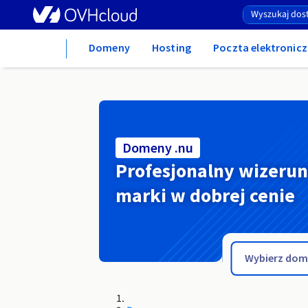
Home
Domeny
Hosting
Poczta elektronicz
Domeny .nu
Profesjonalny wizeru
marki w dobrej cenie
.nowaruda.pl