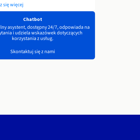
 się więcej
Chatbot
lny asystent, dostępny 24/7, odpowiada na
ytania i udziela wskazówek dotyczących
korzystania z usług.
Skontaktuj się z nami