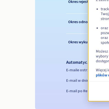
Okres rejestracji
trac
Twoj
stron
Okres odnowienia
oraz
pozw
oraz
Okres wykupu
społ
Możesz 
wybory 
dostępn
Automatyczne powiad
E-maile ostrzegawcze:
60
Więcej 
plików 
E-mail w dniu wygaśnięc
E-mail po Redemption Gr