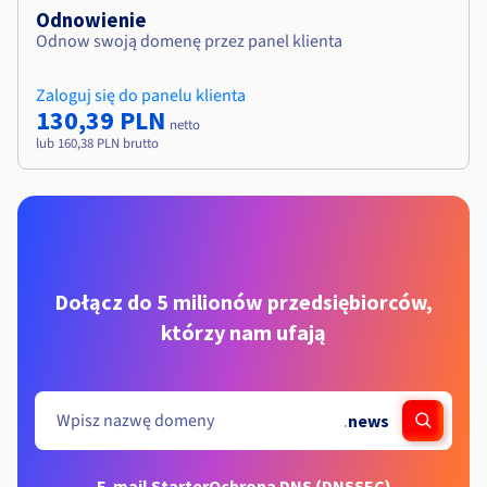
Odnowienie
Odnow swoją domenę przez panel klienta
Zaloguj się do panelu klienta
130,39 PLN
netto
lub 160,38 PLN brutto
Dołącz do 5 milionów przedsiębiorców,
którzy nam ufają
.
news
E-mail Starter
Ochrona DNS (DNSSEC)