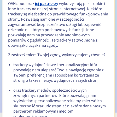
OVHcloud oraz
jej partnerzy
wykorzystują pliki cookie i
inne trackery na naszej stronie internetowej. Niektóre
Od 1 do 10 lat
Okres odnowienia
trackery są niezbędne do prawidłowego funkcjonowania
strony. Pozwalają nam one w szczególności
zagwarantować bezpieczeństwo usługi lub zapewnić
działanie niektórych podstawowych funkcji. Inne
30 dni
Okres wykupu
pozwalają nam na prowadzenie anonimowych
pomiarów oglądalności. Te trackery są zwolnione z
obowiązku uzyskania zgody.
Automatyczne powiadomienia:
Z zastrzeżeniem Twojej zgody, wykorzystujemy również:
E-maile ostrzegawcze:
60, 30, 15, 7 i 3 dni przed datą
trackery wydajnościowe i personalizacyjne: które
wygaśnięcia
pozwalają nam ulepszać Twoją nawigację zgodnie z
Twoimi preferencjami i sposobem korzystania ze
E-mail w dniu wygaśnięcia
powiadamiający o zawieszeniu
strony, a także mierzyć wydajność naszych stron;
nazwy domeny
oraz trackery mediów społecznościowych i
E-mail po Redemption Grace Period
powiadamiający o
zewnętrznych partnerów: które pozwalają nam
usunięciu nazwy domeny
wyświetlać spersonalizowane reklamy, mierzyć ich
skuteczność oraz udostępniać niektóre dane naszym
partnerom reklamowym i mediom
społecznościowym.