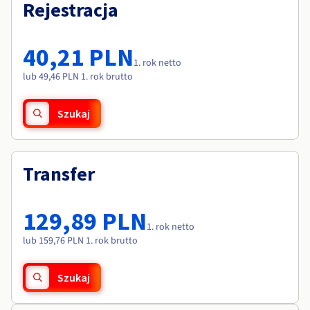
Dokumentacja
Dokumentacja
Rejestracja
Roadmap & Changelog
Cennik
Roadmap & Changelog
Roadmap & Changelog
Monitorowanie
Dostępność według regionów
Dokumentacja
40,21 PLN
Roadmap & Changelog
1. rok netto
Roadmap & Changelog
lub 49,46 PLN 1. rok brutto
Szukaj
Transfer
129,89 PLN
1. rok netto
lub 159,76 PLN 1. rok brutto
Szukaj