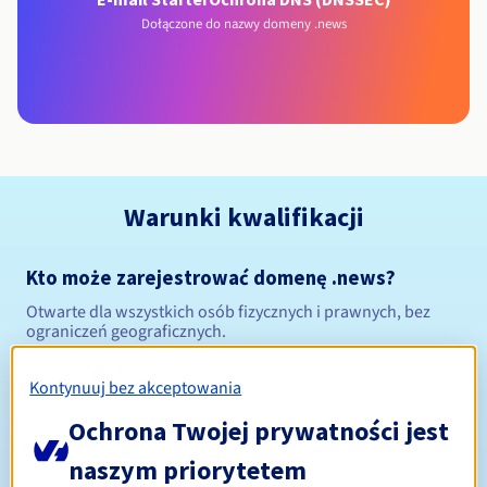
Dołączone do nazwy domeny .news
Warunki kwalifikacji
Kto może zarejestrować domenę .news?
Otwarte dla wszystkich osób fizycznych i prawnych, bez
ograniczeń geograficznych.
Zasady zarządzania i powiadomienia
Kontynuuj bez akceptowania
Ochrona Twojej prywatności jest
Od 1 do 10 lat
Okres rejestracji
naszym priorytetem