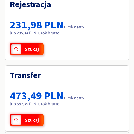
Dokumentacja
Dokumentacja
Rejestracja
Roadmap & Changelog
Cennik
Roadmap & Changelog
Roadmap & Changelog
Monitorowanie
Dostępność według regionów
Dokumentacja
231,98 PLN
Roadmap & Changelog
1. rok netto
Roadmap & Changelog
lub 285,34 PLN 1. rok brutto
Szukaj
Transfer
473,49 PLN
1. rok netto
lub 582,39 PLN 1. rok brutto
Szukaj