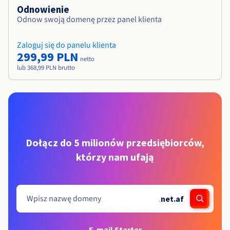
Odnowienie
Odnow swoją domenę przez panel klienta
Zaloguj się do panelu klienta
299,99 PLN
netto
lub 368,99 PLN brutto
Dołącz do 5 milionów przedsiębiorców,
którzy nam ufają
.
net.af
E-mail Starter