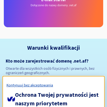
Dołączone do nazwy domeny .net.af
Warunki kwalifikacji
Kto może zarejestrować domenę .net.af?
Otwarte dla wszystkich osób fizycznych i prawnych, bez
ograniczeń geograficznych.
Zasady zarządzania i powiadomienia
Kontynuuj bez akceptowania
Ochrona Twojej prywatności jest
Od 1 do 5 lat
Okres rejestracji
naszym priorytetem