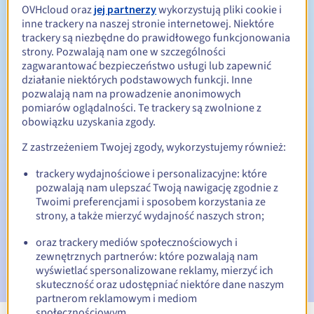
OVHcloud oraz
jej partnerzy
wykorzystują pliki cookie i
inne trackery na naszej stronie internetowej. Niektóre
Od 1 do 5 lat
Okres odnowienia
trackery są niezbędne do prawidłowego funkcjonowania
strony. Pozwalają nam one w szczególności
zagwarantować bezpieczeństwo usługi lub zapewnić
działanie niektórych podstawowych funkcji. Inne
30 dni
Okres wykupu
pozwalają nam na prowadzenie anonimowych
pomiarów oglądalności. Te trackery są zwolnione z
obowiązku uzyskania zgody.
Automatyczne powiadomienia:
Z zastrzeżeniem Twojej zgody, wykorzystujemy również:
E-maile ostrzegawcze:
60, 30, 15, 7 i 3 dni przed datą
trackery wydajnościowe i personalizacyjne: które
wygaśnięcia
pozwalają nam ulepszać Twoją nawigację zgodnie z
Twoimi preferencjami i sposobem korzystania ze
E-mail w dniu wygaśnięcia
powiadamiający o zawieszeniu
strony, a także mierzyć wydajność naszych stron;
nazwy domeny
oraz trackery mediów społecznościowych i
E-mail po Redemption Grace Period
powiadamiający o
zewnętrznych partnerów: które pozwalają nam
usunięciu nazwy domeny
wyświetlać spersonalizowane reklamy, mierzyć ich
skuteczność oraz udostępniać niektóre dane naszym
partnerom reklamowym i mediom
społecznościowym.