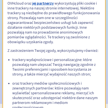
OVHcloud oraz
jej partnerzy
wykorzystują pliki cookie i
inne trackery na naszej stronie internetowej. Niektóre
Od 1 do 10 lat
Okres odnowienia
trackery są niezbędne do prawidłowego funkcjonowania
strony. Pozwalają nam one w szczególności
zagwarantować bezpieczeństwo usługi lub zapewnić
działanie niektórych podstawowych funkcji. Inne
30 dni
Okres wykupu
pozwalają nam na prowadzenie anonimowych
pomiarów oglądalności. Te trackery są zwolnione z
obowiązku uzyskania zgody.
Automatyczne powiadomienia:
Z zastrzeżeniem Twojej zgody, wykorzystujemy również:
E-maile ostrzegawcze:
60, 30, 15, 7 i 3 dni przed datą
trackery wydajnościowe i personalizacyjne: które
wygaśnięcia
pozwalają nam ulepszać Twoją nawigację zgodnie z
Twoimi preferencjami i sposobem korzystania ze
E-mail w dniu wygaśnięcia
powiadamiający o zawieszeniu
strony, a także mierzyć wydajność naszych stron;
nazwy domeny
oraz trackery mediów społecznościowych i
E-mail po Redemption Grace Period
powiadamiający o
zewnętrznych partnerów: które pozwalają nam
usunięciu nazwy domeny
wyświetlać spersonalizowane reklamy, mierzyć ich
skuteczność oraz udostępniać niektóre dane naszym
partnerom reklamowym i mediom
społecznościowym.