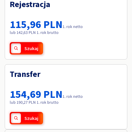
Dokumentacja
Dokumentacja
Rejestracja
Roadmap & Changelog
Cennik
Roadmap & Changelog
Roadmap & Changelog
Monitorowanie
Dostępność według regionów
Dokumentacja
115,96 PLN
Roadmap & Changelog
1. rok netto
Roadmap & Changelog
lub 142,63 PLN 1. rok brutto
Szukaj
Transfer
154,69 PLN
1. rok netto
lub 190,27 PLN 1. rok brutto
Szukaj