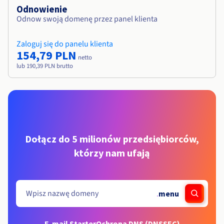
Odnowienie
Odnow swoją domenę przez panel klienta
Zaloguj się do panelu klienta
154,79 PLN
netto
lub 190,39 PLN brutto
Dołącz do 5 milionów przedsiębiorców,
którzy nam ufają
.
menu
E-mail Starter
Ochrona DNS (DNSSEC)