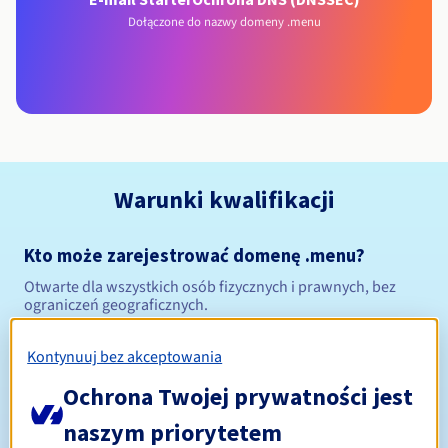
Dołączone do nazwy domeny .menu
Warunki kwalifikacji
Kto może zarejestrować domenę .menu?
Otwarte dla wszystkich osób fizycznych i prawnych, bez
ograniczeń geograficznych.
Zasady zarządzania i powiadomienia
Kontynuuj bez akceptowania
Ochrona Twojej prywatności jest
Od 1 do 10 lat
Okres rejestracji
naszym priorytetem